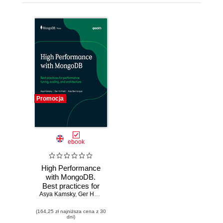
Promocja
ebook
High Performance
with MongoDB.
Best practices for
Asya Kamsky
performance
,
Ger Hartnett
,
Alex Bevilacqua
,
MongoDB Inc.
tuning, scaling, and
(164,25 zł najniższa cena z 30
architecture
dni)