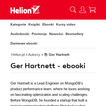
Kategorie
Książki
Ebooki
Kursy video
Audiobooki
Promocje
Nowości
Bestsellery
Darmowe ebooki
Helion.pl
» Autorzy
» 📚
Ger Hartnett
Ger Hartnett - ebooki
Ger Hartnett is a Lead Engineer on MongoDB's
product performance team, where he loves working
on fascinating optimization and scaling challenges.
Before MongoDB, he founded a startup that built a
project communication platform (that had scaling