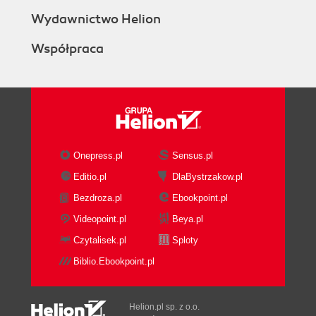
Wydawnictwo Helion
Współpraca
Onepress.pl
Sensus.pl
Editio.pl
DlaBystrzakow.pl
Bezdroza.pl
Ebookpoint.pl
Videopoint.pl
Beya.pl
Czytalisek.pl
Sploty
Biblio.Ebookpoint.pl
Helion.pl sp. z o.o.