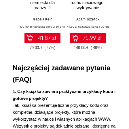
niemiecki dla
ruchu sieciowego i
prze
Rozdział 3. Błędy 404 (35)
branży IT.
wykrywanie
s
Projekt 3.1. Żółta Turnia (36)
Praktyczne
włamań
ste
przykłady i
p
Oglądanie strony błędu oraz nagłówka HTTP
Izabela Kein
Adam Józefiok
Wito
ćwiczenia
(38)
(39,50 zł najniższa cena z 30 dni)
(74,50 zł najniższa cena z 30 dni)
(29,95 zł naj
Rozdział 4. Zmienne i widoki (41)
41.87 zł
75.99 zł
Projekt 4.1. Data i godzina - szablon PHP (42)
79.00zł
(-47%)
149.00zł
(-49%)
59.9
Projekt 4.2. Data i godzina - szablon Smarty (45)
Projekt 4.3. Ojciec i syn - szablon PHP (47)
Projekt 4.4. Ojciec i syn - szablony Smarty (49)
Najczęściej zadawane pytania
Projekt 4.5. Stefan Żeromski: Zmierzch - szablon
PHP (50)
(FAQ)
Projekt 4.6. Stefan Żeromski: Zmierzch - szablony
Smarty (53)
1. Czy książka zawiera praktyczne przykłady kodu i
Projekt 4.7. Kolory CSS (54)
gotowe projekty?
Projekt 4.8. Kolory CSS - szablony Smarty (56)
Tak, książka prezentuje liczne przykłady kodu oraz
kompletne, działające projekty, które można
Rozdział 5. Pre- i postprzetwarzanie (59)
wykorzystać w nauce i własnych aplikacjach WWW.
Projekt 5.1. Fraszki (60)
Wszystkie projekty są dokładnie opisane i dostępne na
Projekt 5.2. Fraszki - szablony Smarty (68)