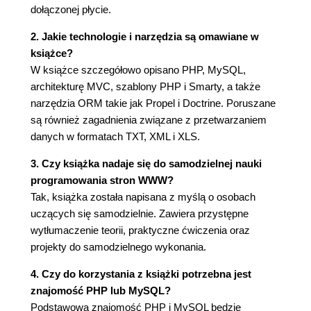
dołączonej płycie.
Rozdział 6. Translacja adresów URL (71)
2. Jakie technologie i narzędzia są omawiane w
Projekt 6.1. Kolędy (73)
książce?
Analiza różnych rodzajów adresów URL (77)
W książce szczegółowo opisano PHP, MySQL,
Dwukierunkowość konwersji adresów (78)
architekturę MVC, szablony PHP i Smarty, a także
Konwersje adresów w generowanych stronach
narzędzia ORM takie jak Propel i Doctrine. Poruszane
WWW (79)
są również zagadnienia związane z przetwarzaniem
Włączanie i wyłączanie translacji wyjściowych
danych w formatach TXT, XML i XLS.
(80)
Konwersja adresów URL przy użyciu funkcji
3. Czy książka nadaje się do samodzielnej nauki
pomocniczych (81)
programowania stron WWW?
Implementacja funkcji pomocniczych w postaci
Tak, książka została napisana z myślą o osobach
wtyczek Smarty (82)
uczących się samodzielnie. Zawiera przystępne
Kilka zmiennych w adresach URL (83)
wytłumaczenie teorii, praktyczne ćwiczenia oraz
Projekt 6.2. Ligi piłkarskie (84)
projekty do samodzielnego wykonania.
Zmienne $path_prefix oraz
4. Czy do korzystania z książki potrzebna jest
###PATH_PREFIX### (92)
znajomość PHP lub MySQL?
Rozdział 7. Bazy danych (95)
Podstawowa znajomość PHP i MySQL będzie