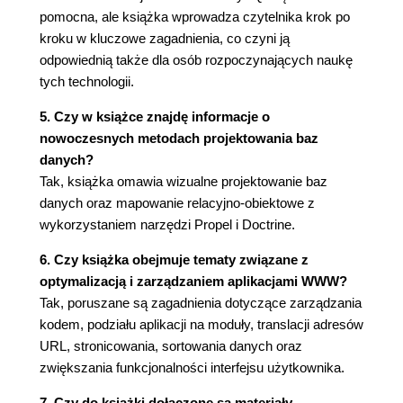
Wizualne projektowanie bazy danych (95)
pomocna, ale książka wprowadza czytelnika krok po
Oprogramowanie ORM (99)
kroku w kluczowe zagadnienia, co czyni ją
Konwersja pliku .mwb do formatu Propel XML
odpowiednią także dla osób rozpoczynających naukę
(100)
tych technologii.
Konwersja pliku .mwb do formatu Doctrine YML
(101)
5. Czy w książce znajdę informacje o
db-frame-tool (101)
nowoczesnych metodach projektowania baz
Propel - generowanie klas dostępu do bazy (102)
danych?
ORM Propel - pierwsze kroki (104)
Tak, książka omawia wizualne projektowanie baz
Zestawienie wygenerowanych klas oraz
danych oraz mapowanie relacyjno-obiektowe z
najważniejszych metod (104)
wykorzystaniem narzędzi Propel i Doctrine.
Podstawy użycia klas wygenerowanych
6. Czy książka obejmuje tematy związane z
przez Propel (105)
optymalizacją i zarządzaniem aplikacjami WWW?
Doctrine - generowanie klas dostępu do bazy
Tak, poruszane są zagadnienia dotyczące zarządzania
(106)
kodem, podziału aplikacji na moduły, translacji adresów
ORM Doctrine - pierwsze kroki (107)
URL, stronicowania, sortowania danych oraz
Zestawienie wygenerowanych klas oraz
zwiększania funkcjonalności interfejsu użytkownika.
najważniejszych metod (107)
Podstawy użycia klas wygenerowanych
7. Czy do książki dołączone są materiały