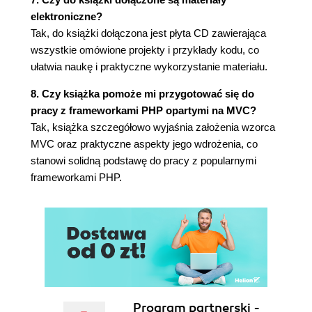
przez Doctrine (108)
elektroniczne?
Projekt 7.1. Tatry (szablony PHP, Propel) (109)
Tak, do książki dołączona jest płyta CD zawierająca
Krok pierwszy: projekt bazy danych (110)
wszystkie omówione projekty i przykłady kodu, co
Krok drugi: generowanie klas dostępu do
ułatwia naukę i praktyczne wykorzystanie materiału.
bazy danych (110)
8. Czy książka pomoże mi przygotować się do
Krok trzeci: tworzenie pustej bazy danych
pracy z frameworkami PHP opartymi na MVC?
(110)
Tak, książka szczegółowo wyjaśnia założenia wzorca
Krok czwarty: wypełnianie bazy danych na
MVC oraz praktyczne aspekty jego wdrożenia, co
podstawie pliku tekstowego (110)
stanowi solidną podstawę do pracy z popularnymi
Krok piąty: zrzut wypełnionej bazy danych
frameworkami PHP.
(113)
Krok szósty: aplikacja prezentująca
zawartość bazy danych (114)
Projekt 7.2. Tatry (szablony PHP, Doctrine) (116)
Krok pierwszy: projekt bazy danych (116)
Krok drugi: generowanie klas dostępu do
bazy danych (116)
Krok trzeci: tworzenie pustej bazy danych
Program partnerski -
(117)