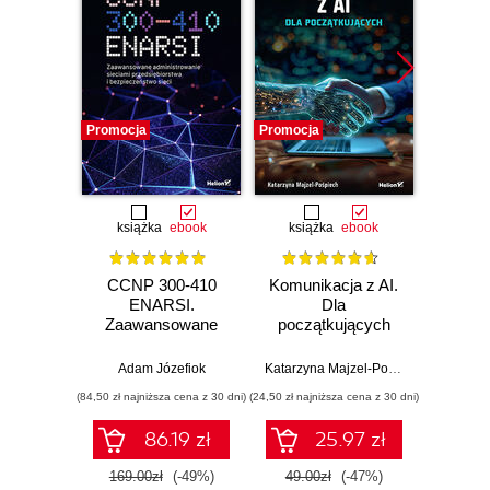
Promocja
Promocja
Promocj
książka
ebook
książka
ebook
ksią
CCNP 300-410
Komunikacja z AI.
Inf
ENARSI.
Dla
kodowa
Zaawansowane
początkujących
wprow
administrowanie
prz
sieciami
zas
Adam Józefiok
Katarzyna Majzel-Pośpiech
Wojcie
przedsiębiorstwa i
(84,50 zł najniższa cena z 30 dni)
(24,50 zł najniższa cena z 30 dni)
(29,49 zł naj
bezpieczeństwo
sieci
86.19 zł
25.97 zł
169.00zł
(-49%)
49.00zł
(-47%)
59.0