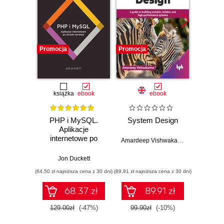
Promocja
Promocja
Promocj
książka
ebook
ebook
PHP i MySQL.
System Design
Maste
Aplikacje
Gol
internetowe po
Micr
Amardeep Vishwakarma
stronie serwera
Jon Duckett
Lucia Hu
(64,50 zł najniższa cena z 30 dni)
(89,91 zł najniższa cena z 30 dni)
(89,91 zł naj
68.37 zł
89.91 zł
129.00zł
(-47%)
99.90zł
(-10%)
99.9