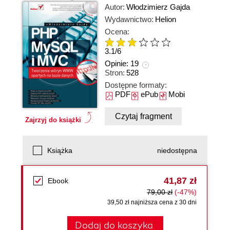
Autor:
Włodzimierz Gajda
Wydawnictwo:
Helion
Ocena:
3.1
/
6
Opinie:
19
Stron:
528
Dostępne formaty:
PDF
ePub
Mobi
Czytaj fragment
Zajrzyj do książki
Książka
niedostępna
41,87 zł
Ebook
79,00 zł
(-47%)
39,50 zł najniższa cena z 30 dni
Dodaj do koszyka