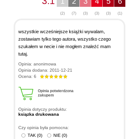
3.1
1
2
3
4
5
6
(2)
(7)
(3)
(3)
(3)
(1)
wszystkie wcześniejsze książki wywalam,
zostawiam tylko tego autora, wszystko czego
szukałem w necie i nie mogłem znaleźć mam
tutaj.
Opinia: anonimowa
Opinia dodana: 2011-12-21
Ocena: 6
Opinia potwierdzona
zakupem
Opinia dotyczy produktu:
ksiązka drukowana
Czy opinia była pomocna:
TAK
(
0
)
NIE
(
0
)