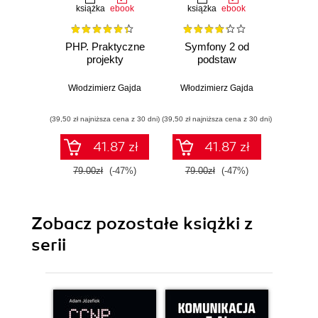
książka
ebook
książka
ebook
ksią
PHP. Praktyczne
Symfony 2 od
Sy
projekty
podstaw
prz
Włodzimierz Gajda
Włodzimierz Gajda
Włodzi
(39,50 zł najniższa cena z 30 dni)
(39,50 zł najniższa cena z 30 dni)
(29,49 zł naj
41.87 zł
41.87 zł
79.00zł
(-47%)
79.00zł
(-47%)
59.0
Zobacz pozostałe książki z
serii