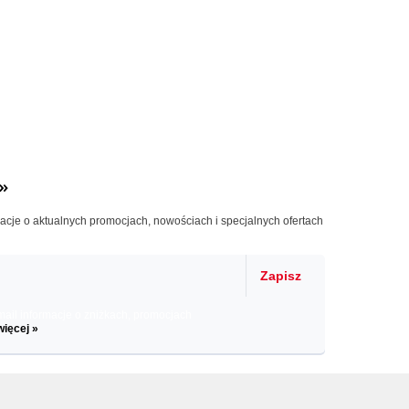
»
macje o aktualnych promocjach, nowościach i specjalnych ofertach
Zapisz
il informacje o zniżkach, promocjach
więcej »