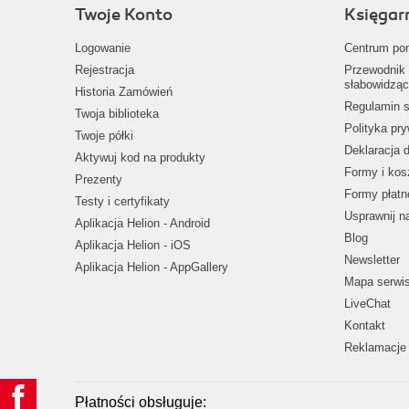
Twoje Konto
Księgar
Logowanie
Centrum po
Rejestracja
Przewodnik 
słabowidząc
Historia Zamówień
Regulamin s
Twoja biblioteka
Polityka pr
Twoje półki
Deklaracja 
Aktywuj kod na produkty
Formy i kos
Prezenty
Formy płatn
Testy i certyfikaty
Usprawnij 
Aplikacja Helion - Android
Blog
Aplikacja Helion - iOS
Newsletter
Aplikacja Helion - AppGallery
Mapa serwi
LiveChat
Kontakt
Reklamacje 
Płatności obsługuje: