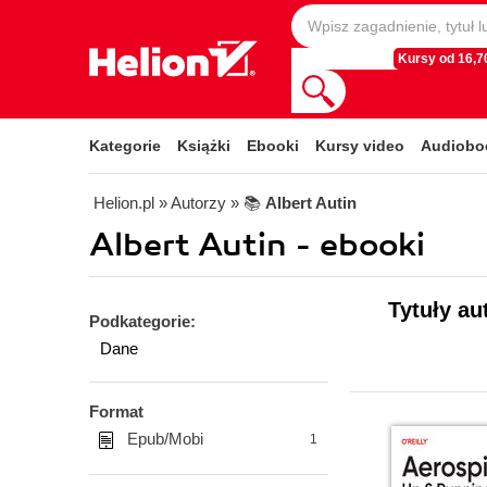
Kursy od 16,70
Kategorie
Książki
Ebooki
Kursy video
Audiobo
Helion.pl
» Autorzy
» 📚
Albert Autin
Albert Autin - ebooki
Tytuły au
Podkategorie:
Dane
Format
Epub/Mobi
1