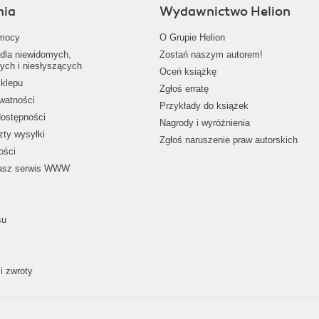
nia
Wydawnictwo Helion
mocy
O Grupie Helion
dla niewidomych,
Zostań naszym autorem!
ych i niesłyszących
Oceń książkę
klepu
Zgłoś erratę
ywatności
Przykłady do książek
dostępności
Nagrody i wyróżnienia
zty wysyłki
Zgłoś naruszenie praw autorskich
ości
nasz serwis WWW
su
i zwroty