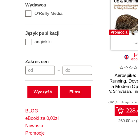
Wydawca
O'Reilly Media
Promocja
Język publikacji
angielski
ebo
Zakres cen
–
Aerospike:
Running. Deve
a Modern Ope
Wyczyść
V. Srinivasan
Database for
,
Ti
Distribute
(161,40 zł najniższa
228.
BLOG
eBooki za 0,00zł
269.00 zł
Nowości
Promocje