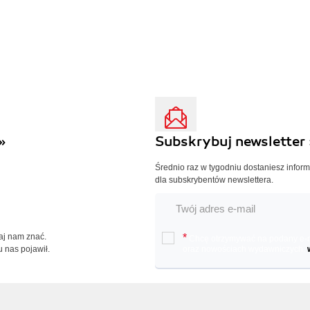
»
Subskrybuj newsletter 
Średnio raz w tygodniu dostaniesz infor
dla subskrybentów newslettera.
Daj nam znać.
*
Chcę otrzymywać na podany e-ma
u nas pojawił.
oraz nowościach wydawniczych.