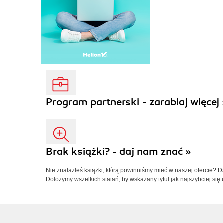
Program partnerski - zarabiaj więcej 
Brak książki? - daj nam znać »
Nie znalazłeś książki, którą powinniśmy mieć w naszej ofercie? 
Dołożymy wszelkich starań, by wskazany tytuł jak najszybciej się 