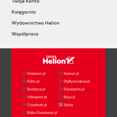
Twoje Konto
Księgarnia
Wydawnictwo Helion
Współpraca
Onepress.pl
Sensus.pl
Editio.pl
DlaBystrzakow.pl
Bezdroza.pl
Ebookpoint.pl
Videopoint.pl
Beya.pl
Czytalisek.pl
Sploty
Biblio.Ebookpoint.pl