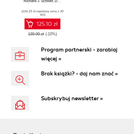
Richard J. Schiller
and cost-effective
,
David Larochelle
data solutions in
(104,25 zł najniższa cena z 30
the cloud era
dni)
125.10 zł
139.00 zł
(-10%)
Program partnerski - zarabiaj
więcej »
Brak książki? - daj nam znać »
Subskrybuj newsletter »