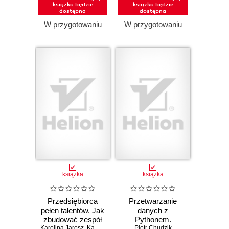
książka będzie
książka będzie
dostępna
dostępna
W przygotowaniu
W przygotowaniu
książka
książka
Przedsiębiorca
Przetwarzanie
pełen talentów. Jak
danych z
zbudować zespół
Pythonem.
Karolina Jarosz
na mocnych
,
Kamila Rowińska
Praktyczny
Piotr Chudzik