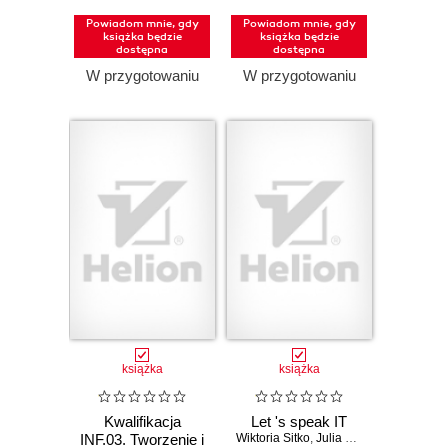
bazami danych.
Powiadom mnie, gdy
Powiadom mnie, gdy
Część 1.
książka będzie
książka będzie
Projektowanie
dostępna
dostępna
stron
W przygotowaniu
W przygotowaniu
internetowych.
Podręcznik do
nauki zawodu
technik informatyk
i technik
programista
(Wydanie II)
książka
książka
Kwalifikacja
Let 's speak IT
INF.03. Tworzenie i
Wiktoria Sitko
,
Julia Rybska