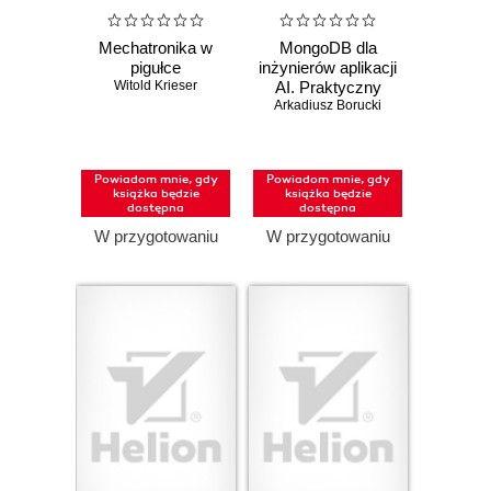
Mechatronika w
MongoDB dla
pigułce
inżynierów aplikacji
Witold Krieser
AI. Praktyczny
Arkadiusz Borucki
podręcznik
Powiadom mnie, gdy
Powiadom mnie, gdy
książka będzie
książka będzie
dostępna
dostępna
W przygotowaniu
W przygotowaniu