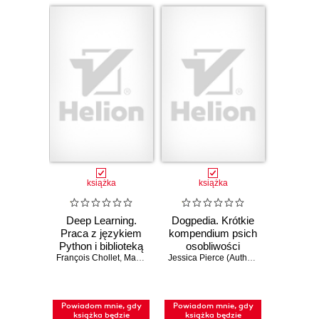
książka
książka
Deep Learning.
Dogpedia. Krótkie
Praca z językiem
kompendium psich
Python i biblioteką
osobliwości
François Chollet
Keras. Wydanie III
,
Matthew Watson
Jessica Pierce (Author)
,
Kelly Chudler (I
Powiadom mnie, gdy
Powiadom mnie, gdy
książka będzie
książka będzie