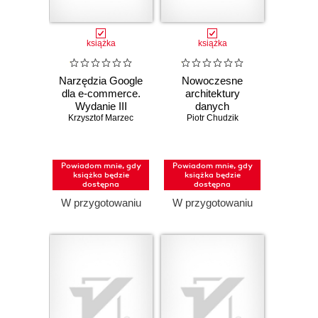
książka
książka
Narzędzia Google
Nowoczesne
dla e-commerce.
architektury
Wydanie III
danych
Krzysztof Marzec
poszerzone
Piotr Chudzik
Powiadom mnie, gdy
Powiadom mnie, gdy
książka będzie
książka będzie
dostępna
dostępna
W przygotowaniu
W przygotowaniu