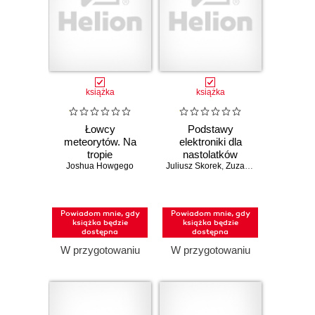
książka
książka
Łowcy
Podstawy
meteorytów. Na
elektroniki dla
tropie
nastolatków
Joshua Howgego
kosmicznych
Juliusz Skorek
,
Zuzanna Skorek
skarbów i tajemnic
wszechświata
Powiadom mnie, gdy
Powiadom mnie, gdy
książka będzie
książka będzie
dostępna
dostępna
W przygotowaniu
W przygotowaniu