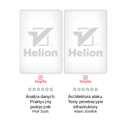
książka
książka
Analiza danych.
Architektura ataku.
Praktyczny
Testy penetracyjne
podręcznik
infrastruktury
dobrych praktyk
Piotr Szulc
Adam Józefiok
sieciowej