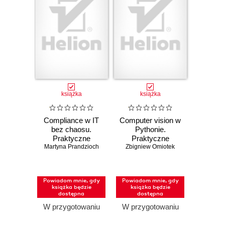
książka
książka
Compliance w IT
Computer vision w
bez chaosu.
Pythonie.
Praktyczne
Praktyczne
podejście do ISO
Martyna Prandzioch
Zbigniew Omiotek
zastosowania
27001, SOC 2 i
uczenia głębokiego
audytów
Powiadom mnie, gdy
Powiadom mnie, gdy
książka będzie
książka będzie
dostępna
dostępna
W przygotowaniu
W przygotowaniu