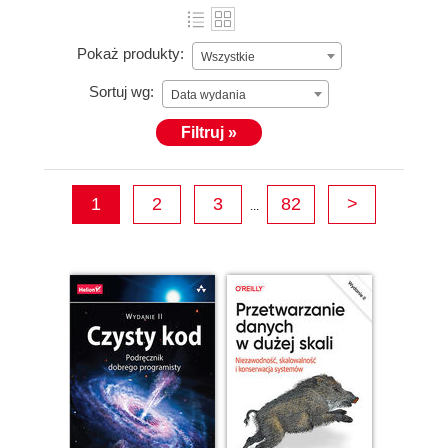
Pokaż produkty:
Wszystkie
Sortuj wg:
Data wydania
Filtruj »
1
2
3
82
>
...