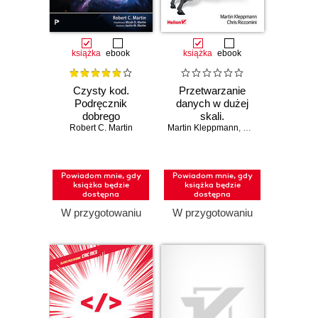
książka
ebook
książka
ebook
Czysty kod.
Przetwarzanie
Podręcznik
danych w dużej
dobrego
skali.
Robert C. Martin
programisty.
Martin Kleppmann
Niezawodność,
,
Chris Riccomini
Wydanie II
skalowalność i
konserwacja
systemów.
Powiadom mnie, gdy
Powiadom mnie, gdy
Wydanie II
książka będzie
książka będzie
dostępna
dostępna
W przygotowaniu
W przygotowaniu