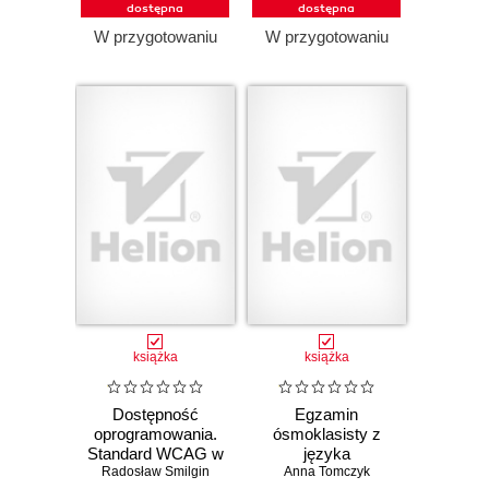
dostępna
dostępna
W przygotowaniu
W przygotowaniu
książka
książka
Dostępność
Egzamin
oprogramowania.
ósmoklasisty z
Standard WCAG w
języka
Radosław Smilgin
praktyce
angielskiego -
Anna Tomczyk