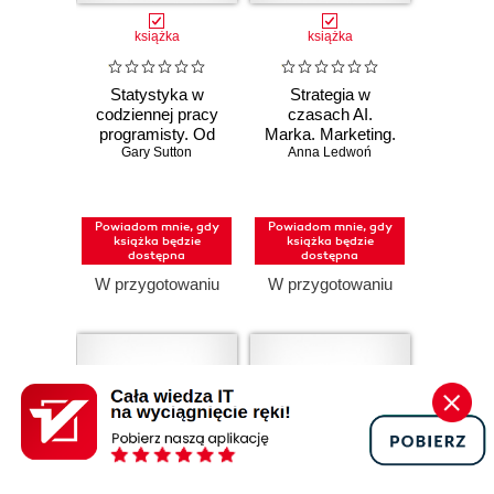
książka
książka
Statystyka w
Strategia w
codziennej pracy
czasach AI.
programisty. Od
Marka. Marketing.
teorii do kodu w
Gary Sutton
Komunikacja
Anna Ledwoń
Pythonie
Powiadom mnie, gdy
Powiadom mnie, gdy
książka będzie
książka będzie
dostępna
dostępna
W przygotowaniu
W przygotowaniu