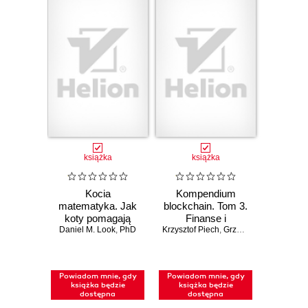
książka
książka
Kocia
Kompendium
matematyka. Jak
blockchain. Tom 3.
koty pomagają
Finanse i
zrozumieć liczby,
Daniel M. Look
,
PhD
Krzysztof Piech
inwestycje
,
Grzegorz Sobiecki
figury i wzory
Powiadom mnie, gdy
Powiadom mnie, gdy
książka będzie
książka będzie
dostępna
dostępna