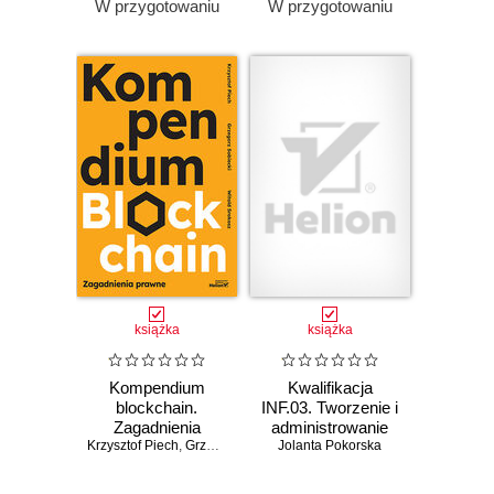
W przygotowaniu
W przygotowaniu
książka
książka
Kompendium
Kwalifikacja
blockchain.
INF.03. Tworzenie i
Zagadnienia
administrowanie
Krzysztof Piech
prawne
,
Grzegorz Sobiecki
Jolanta Pokorska
stronami i
,
Witold Srokosz
aplikacjami
internetowymi oraz