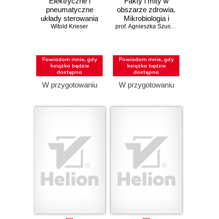
Elektryczne i
Fakty i mity w
pneumatyczne
obszarze zdrowia.
układy sterowania
Mikrobiologia i
Witold Krieser
w pigułce
wakcynologia
prof. Agnieszka Szuster-Ciesielska; dr Tomasz Dziecištkowski
Powiadom mnie, gdy
Powiadom mnie, gdy
książka będzie
książka będzie
dostępna
dostępna
W przygotowaniu
W przygotowaniu