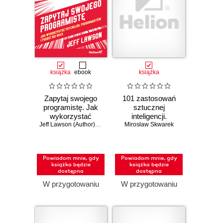
książka
ebook
książka
Zapytaj swojego
101 zastosowań
programistę. Jak
sztucznej
wykorzystać
inteligencji.
potencjał
Jeff Lawson (Author)
,
Eric Ries (Foreword)
Oszczędzaj 2-3
Mirosław Skwarek
programistów i
godziny dziennie
podbić XXI wiek
dzięki AI
Powiadom mnie, gdy
Powiadom mnie, gdy
książka będzie
książka będzie
dostępna
dostępna
W przygotowaniu
W przygotowaniu