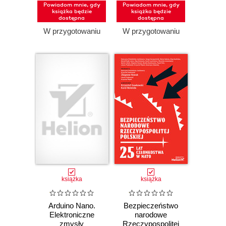
Powiadom mnie, gdy
Powiadom mnie, gdy
książka będzie
książka będzie
dostępna
dostępna
W przygotowaniu
W przygotowaniu
książka
książka
Arduino Nano.
Bezpieczeństwo
Elektroniczne
narodowe
zmysły
Rzeczypospolitej