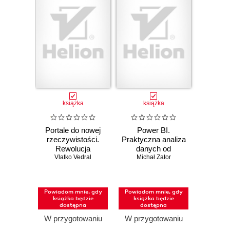
książka
książka
Portale do nowej
Power BI.
rzeczywistości.
Praktyczna analiza
Rewolucja
danych od
kwantowa i pięć
Vlatko Vedral
Michał Zator
podstaw
dróg przyszłości
fizyki
Powiadom mnie, gdy
Powiadom mnie, gdy
książka będzie
książka będzie
dostępna
dostępna
W przygotowaniu
W przygotowaniu