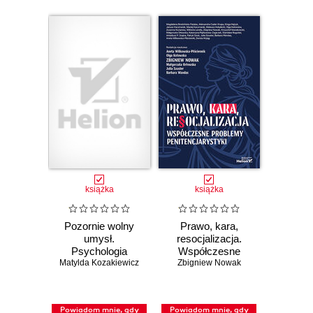
książka
książka
Pozornie wolny
Prawo, kara,
umysł.
resocjalizacja.
Psychologia
Współczesne
Matylda Kozakiewicz
wpływu i
Zbigniew Nowak
problemy
manipulacji.
penitencjarystyki
Wydanie drugie
rozszerzone
Powiadom mnie, gdy
Powiadom mnie, gdy