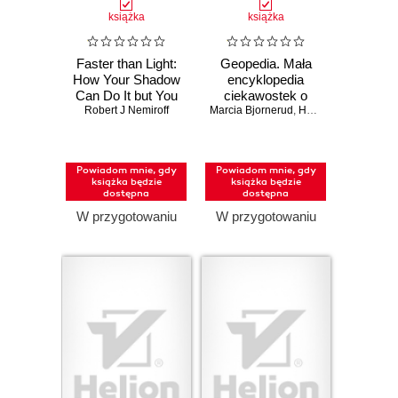
książka
książka
Faster than Light:
Geopedia. Mała
How Your Shadow
encyklopedia
Can Do It but You
ciekawostek o
Robert J Nemiroff
Can't
Marcia Bjornerud
Ziemi
,
Haley Hagerman
Powiadom mnie, gdy
Powiadom mnie, gdy
książka będzie
książka będzie
dostępna
dostępna
W przygotowaniu
W przygotowaniu