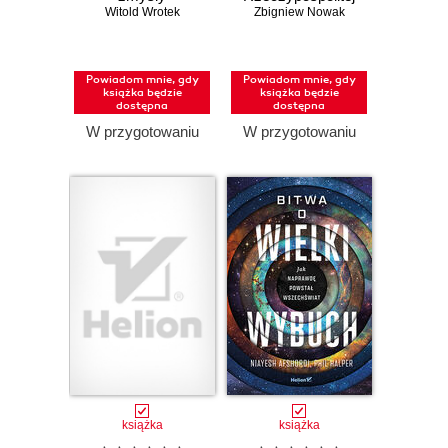
Witold Wrotek
Polskiej. 25 lat
Zbigniew Nowak
członkostwa w
NATO
Powiadom mnie, gdy
Powiadom mnie, gdy
książka będzie
książka będzie
dostępna
dostępna
W przygotowaniu
W przygotowaniu
książka
książka