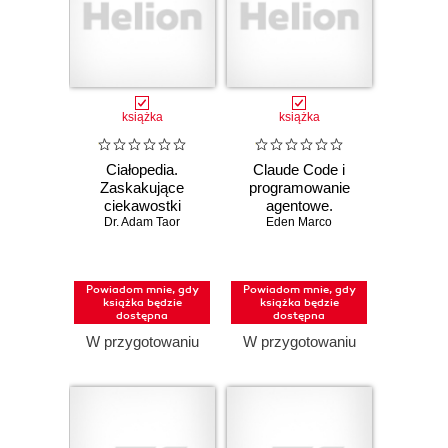
książka
książka
Ciałopedia.
Claude Code i
Zaskakujące
programowanie
ciekawostki
agentowe.
anatomiczne
Dr. Adam Taor
Przewodnik
Eden Marco
dewelopera po
systemach
agentowych
Powiadom mnie, gdy
Powiadom mnie, gdy
książka będzie
książka będzie
dostępna
dostępna
W przygotowaniu
W przygotowaniu