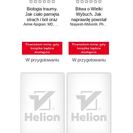
Biologia traumy.
Bitwa o Wielki
Jak ciało pamięta
Wybuch. Jak
strach i ból oraz
naprawdę powstał
Aimie Apigian
jak przywrócić mu
,
MD
,
Gabor Maté
Niayesh Afshordi
,
MD
Wszechświat
,
Phil Halper
równowagę
Powiadom mnie, gdy
Powiadom mnie, gdy
książka będzie
książka będzie
dostępna
dostępna
W przygotowaniu
W przygotowaniu