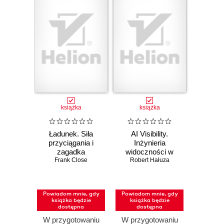
książka
książka
Ładunek. Siła
AI Visibility.
przyciągania i
Inżynieria
zagadka
widoczności w
równowagi
Frank Close
Robert Hałuza
świecie bez
Wszechświata
kliknięć
Powiadom mnie, gdy
Powiadom mnie, gdy
książka będzie
książka będzie
dostępna
dostępna
W przygotowaniu
W przygotowaniu