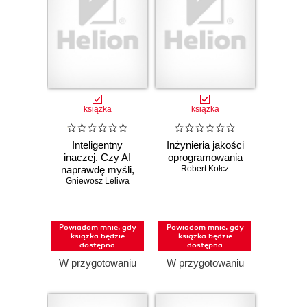
książka
książka
Inteligentny
Inżynieria jakości
inaczej. Czy AI
oprogramowania
naprawdę myśli,
Robert Kołcz
Gniewosz Leliwa
czy tylko
doskonale udaje?
Powiadom mnie, gdy
Powiadom mnie, gdy
książka będzie
książka będzie
dostępna
dostępna
W przygotowaniu
W przygotowaniu