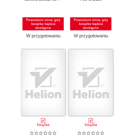
stronach
przewodnik po
Pandas, Modin,
Dask, Polars i
Powiadom mnie, gdy
Powiadom mnie, gdy
PySpark
książka będzie
książka będzie
dostępna
dostępna
W przygotowaniu
W przygotowaniu
książka
książka