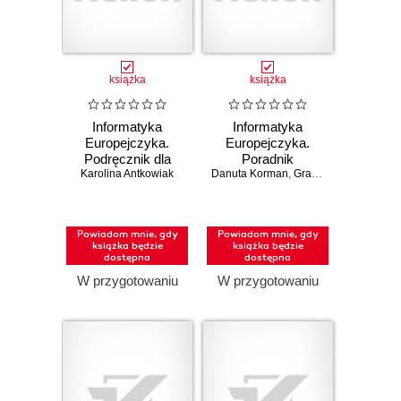
książka
książka
Informatyka
Informatyka
Europejczyka.
Europejczyka.
Podręcznik dla
Poradnik
Karolina Antkowiak
szkół
Danuta Korman
metodyczny dla
,
Grażyna Szabłowicz-Zawadzka
ponadpodstawowych.
nauczycieli
Zakres
informatyki w
rozszerzony.
szkołach
Powiadom mnie, gdy
Powiadom mnie, gdy
Część 2 (wydanie
ponadpodstawowych.
książka będzie
książka będzie
z numerem
Zakres
dostępna
dostępna
dopuszczenia)
podstawowy i
W przygotowaniu
W przygotowaniu
rozszerzony
(Wydanie II)