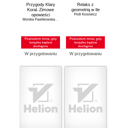
Przygody Klary
Relaks z
Koral. Zimowe
geometrią w tle
opowieści
Piotr Kosowicz
logopedyczne
Monika Pawlikowska
,
Monika Ignasiak
Powiadom mnie, gdy
Powiadom mnie, gdy
książka będzie
książka będzie
dostępna
dostępna
W przygotowaniu
W przygotowaniu