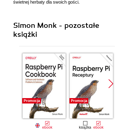
świetnej herbaty dla swoich gości.
Simon Monk - pozostałe
książki
Promocja
Promocja
Promocj
ebook
książka
ebook
ksią