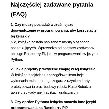
Porównywanie (42)
Najczęściej zadawane pytania
Bycie logicznym (42)
Instrukcja else (43)
(FAQ)
Instrukcja while (44)
Podsumowanie (45)
1. Czy muszę posiadać wcześniejsze
doświadczenie w programowaniu, aby korzystać z
Rozdział 4. Łańcuchy, listy i słowniki (47)
tej książki?
Teoria łańcuchów (47)
Nie, książka została napisana z myślą o osobach
Listy (49)
początkujących. Wprowadza od podstaw zarówno w
Funkcje (51)
obsługę Raspberry Pi, jak i w programowanie w języku
Wisielec (52)
Python.
Słowniki (58)
Krotki (59)
2. Jakie projekty praktyczne znajdę w tej książce?
Wielokrotne przypisywanie (60)
W książce znajdziesz szczegółowe instrukcje
Wiele wartości powrotnych (60)
wykonania m.in. prostego zegara z użyciem karty
Wyjątki (61)
prototypowania oraz budowy robota RaspiRobot, a
Podsumowanie funkcji (61)
także przykłady gier i aplikacji graficznych.
Liczby (62)
3. Czy oprócz Pythona książka omawia inne języki
Łańcuchy (62)
programowania na Raspberry Pi?
Listy (64)