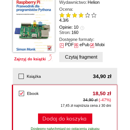
Wydawnictwo:
Helion
Ocena:
4.3
/
6
Opinie:
10
Stron:
160
Dostępne formaty:
PDF
ePub
Mobi
Czytaj fragment
Zajrzyj do książki
34,90 zł
Książka
18,50 zł
Ebook
34,90 zł
(-47%)
17,45 zł najniższa cena z 30 dni
Dodaj do koszyka
Dostępny natychmiast po opłaceniu zakupu