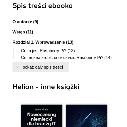
Spis treści
ebooka
O autorze (9)
Wstęp (11)
Rozdział 1. Wprowadzenie (13)
Co to jest Raspberry Pi? (13)
Co można zrobić przy użyciu Raspberry Pi? (14)
Zapoznanie się z platformą Raspberry Pi (15)
pokaż cały spis treści
Uruchamianie platformy Raspberry Pi (16)
Kupowanie niezbędnych elementów (16)
Łączenie wszystkiego w całość (22)
Helion - inne książki
Uruchamianie systemu (22)
Podsumowanie (24)
Rozdział 2. Pierwsze kroki (25)
Linux (25)
Pulpit (25)