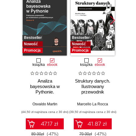
Bestseller
Bestseller
Bestselle
Nowość
Nowość
Promocj
Promocja
Promocja
książka
ebook
książka
ebook
ksią
Analiza
Struktury danych.
Pytho
bayesowska w
Ilustrowany
mas
Pythonie.
przewodnik
prz
Praktyczny
Najlep
przewodnik po
w 
Osvaldo Martin
Marcello La Rocca
Yuxi 
modelowaniu
zasto
(44,50 zł najniższa cena z 30 dni)
(39,50 zł najniższa cena z 30 dni)
(64,50 zł naj
probabilistycznym.
Wyd
Wydanie III
47.17 zł
41.87 zł
89.00zł
(-47%)
79.00zł
(-47%)
129.0