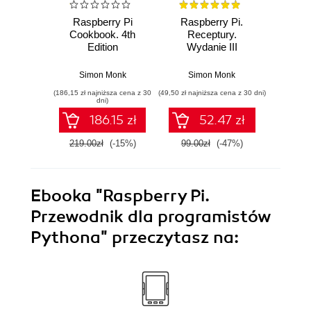
Raspberry Pi
Raspberry Pi.
Elek
Cookbook. 4th
Receptury.
wykor
Edition
Wydanie III
Ar
Raps
Re
Simon Monk
Simon Monk
Si
(186,15 zł najniższa cena z 30
(49,50 zł najniższa cena z 30 dni)
(49,50 zł naj
dni)
186.15 zł
52.47 zł
219.00zł
(-15%)
99.00zł
(-47%)
99.0
Ebooka
"Raspberry Pi.
Przewodnik dla programistów
Pythona"
przeczytasz na: