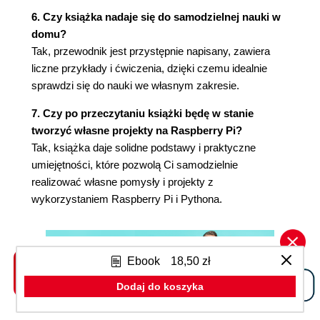
System plików (78)
6. Czy książka nadaje się do samodzielnej nauki w
Serializacja (79)
domu?
Internet (80)
Tak, przewodnik jest przystępnie napisany, zawiera
Podsumowanie (82)
liczne przykłady i ćwiczenia, dzięki czemu idealnie
Rozdział 7. Graficzne interfejsy użytkownika (83)
sprawdzi się do nauki we własnym zakresie.
Tkinter (83)
7. Czy po przeczytaniu książki będę w stanie
Witaj, programisto (83)
tworzyć własne projekty na Raspberry Pi?
Konwerter temperatury (84)
Tak, książka daje solidne podstawy i praktyczne
Inne widżety GUI (88)
umiejętności, które pozwolą Ci samodzielnie
Pole wyboru (88)
realizować własne pomysły i projekty z
Lista (88)
wykorzystaniem Raspberry Pi i Pythona.
Spinbox (89)
Układy elementów (89)
Pasek przesuwania (92)
Okna dialogowe (93)
Ebook
18,50 zł
Okno wyboru koloru (94)
Dodaj do koszyka
Okno wyboru pliku (95)
Menu (95)