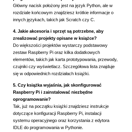
Główny nacisk położony jest na język Python, ale w
Słowniki (64)
rozdziale końcowym znajdziesz krótkie informacje o
Konwersje typów (65)
innych językach, takich jak Scratch czy C.
Podsumowanie (66)
Rozdział 5. Moduły, klasy i metody (67)
4. Jakie akcesoria i sprzęt są potrzebne, aby
zrealizować projekty opisane w książce?
Moduły (67)
Do większości projektów wystarczy podstawowy
Użycie modułów (67)
zestaw Raspberry Pi oraz kilka dodatkowych
Przydatne biblioteki języka Python (68)
elementów, takich jak karta prototypowania, przewody,
Instalowanie nowych modułów (69)
czujniki czy wyświetlacz. Szczegółowa lista znajduje
Programowanie zorientowane obiektowo (70)
się w odpowiednich rozdziałach książki.
Definiowanie klas (71)
Dziedziczenie (72)
5. Czy książka wyjaśnia, jak skonfigurować
Podsumowanie (74)
Raspberry Pi i zainstalować niezbędne
Rozdział 6. Pliki i internet (75)
oprogramowanie?
Pliki (75)
Tak, już na początku książki znajdziesz instrukcje
Odczytywanie plików (75)
dotyczące konfiguracji Raspberry Pi, instalacji
Odczytywanie dużych plików (77)
systemu operacyjnego oraz korzystania z edytora
Zapisywanie plików (78)
IDLE do programowania w Pythonie.