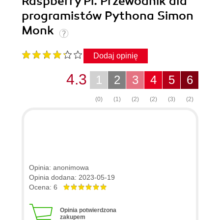
Raspberry Pi. Przewodnik dla
programistów Pythona Simon
Monk
Dodaj opinię
4.3
1
2
3
4
5
6
(0)
(1)
(2)
(2)
(3)
(2)
Opinia: anonimowa
Opinia dodana: 2023-05-19
Ocena: 6
Opinia potwierdzona
zakupem