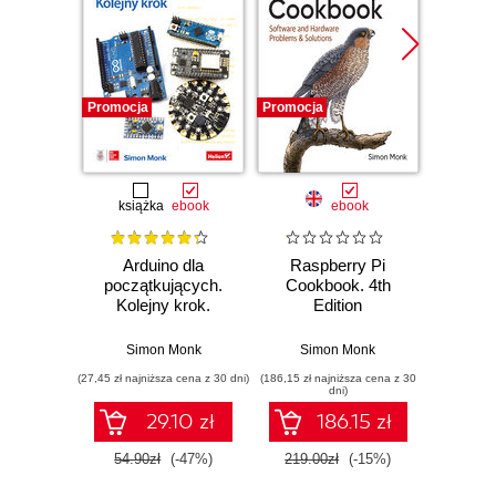
Promocja
Promocja
Promocj
książka
ebook
ebook
ksią
Arduino dla
Raspberry Pi
Rasp
początkujących.
Cookbook. 4th
Re
Kolejny krok.
Edition
Wyd
Wydanie II
Simon Monk
Simon Monk
Si
(27,45 zł najniższa cena z 30 dni)
(186,15 zł najniższa cena z 30
(49,50 zł naj
dni)
29.10 zł
186.15 zł
54.90zł
(-47%)
219.00zł
(-15%)
99.0