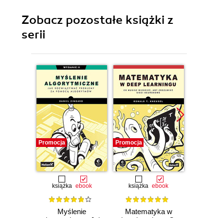
Zobacz pozostałe książki z
serii
Promocja
Promocja
Promocj
książka
ebook
książka
ebook
ksią
Myślenie
Matematyka w
SQL w