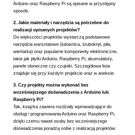
Arduino oraz Raspberry Pi są opisane w przystępny
słonecznej (39)
sposób.
Panele fotowoltaiczne (40)
Sterowniki ładowania (40)
2. Jakie materiały i narzędzia są potrzebne do
Czego będziesz potrzebował? (41)
realizacji opisanych projektów?
Konstrukcja (42)
Do większości projektów wystarczą podstawowe
Ładowanie akumulatora za pomocą energii
narzędzia warsztatowe (lutownica, śrubokręt, piła,
słonecznej (47)
wiertarka) oraz popularne komponenty elektroniczne,
Projekt 2. Generator rowerowy (48)
takie jak płytki Arduino, Raspberry Pi, akumulatory,
Czego będziesz potrzebował? (49)
panele słoneczne czy czujniki. Szczegółowa lista
Konstrukcja (49)
znajduje się przy każdym projekcie oraz w aneksie.
Korzystanie z rowerowego generatora (56)
3. Czy projekty można wykonać bez
3. Korzystanie z prądu (59)
wcześniejszego doświadczenia z Arduino lub
Zasilanie urządzeń z akumulatora
Raspberry Pi?
samochodowego (59)
Tak, książka zawiera rozdziały wprowadzające do
Gniazdo zapalniczki samochodowej (60)
obsługi i programowania Arduino oraz Raspberry Pi,
Zasilająca wtyczka USB (62)
dzięki czemu nawet osoby bez wcześniejszego
Falowniki (63)
doświadczenia poradzą sobie z realizacją projektów.
Projekt 3. Oświetlenie diodowe (64)