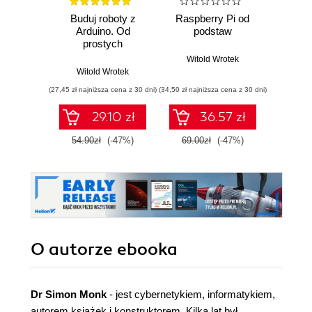
Buduj roboty z
Raspberry Pi od
W labi
Arduino. Od
podstaw
Bu
prostych
ur
konstrukcji do
wykor
Witold Wrotek
zaawansowanych
układó
Witold Wrotek
Andrzej
systemów
(27,45 zł najniższa cena z 30 dni)
(34,50 zł najniższa cena z 30 dni)
(24,95 zł naj
29.10 zł
36.57 zł
54.90zł
(-47%)
69.00zł
(-47%)
49.9
O autorze
ebooka
Dr Simon Monk
- jest cybernetykiem, informatykiem,
autorem książek i konstruktorem. Kilka lat był