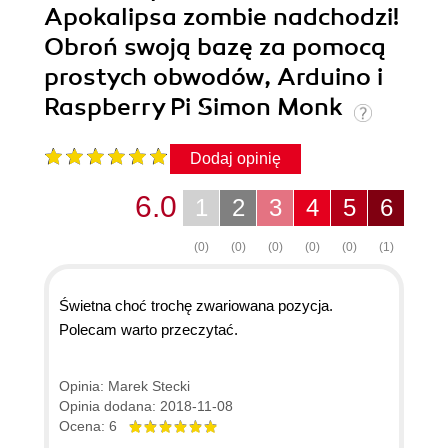
Apokalipsa zombie nadchodzi!
Obroń swoją bazę za pomocą
prostych obwodów, Arduino i
Raspberry Pi Simon Monk
Dodaj opinię
6.0
1
2
3
4
5
6
(0)
(0)
(0)
(0)
(0)
(1)
Świetna choć trochę zwariowana pozycja.
Polecam warto przeczytać.
Opinia: Marek Stecki
Opinia dodana: 2018-11-08
Ocena: 6