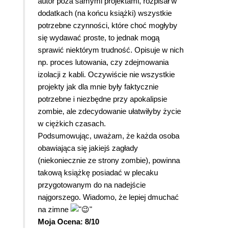
autor poza samymi projektami, rozpisał w
dodatkach (na końcu książki) wszystkie
potrzebne czynności, które choć mogłyby
się wydawać proste, to jednak mogą
sprawić niektórym trudność. Opisuje w nich
np. proces lutowania, czy zdejmowania
izolacji z kabli. Oczywiście nie wszystkie
projekty jak dla mnie były faktycznie
potrzebne i niezbędne przy apokalipsie
zombie, ale zdecydowanie ułatwiłyby życie
w ciężkich czasach.
Podsumowując, uważam, że każda osoba
obawiająca się jakiejś zagłady
(niekoniecznie ze strony zombie), powinna
takową książkę posiadać w plecaku
przygotowanym do na nadejście
najgorszego. Wiadomo, że lepiej dmuchać
na zimne
Moja Ocena: 8/10