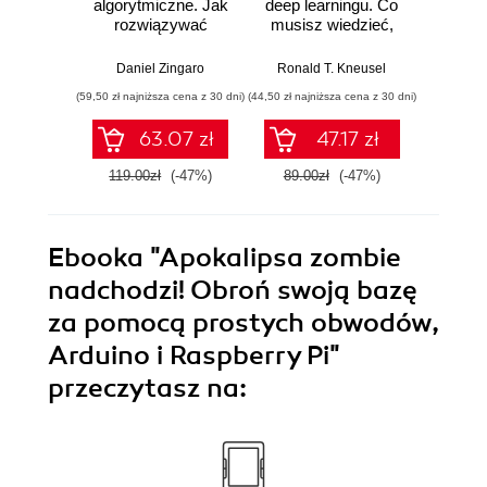
algorytmiczne. Jak
deep learningu. Co
Jak d
rozwiązywać
musisz wiedzieć,
uzysk
problemy za
aby zrozumieć
inf
pomocą
sieci neuronowe
Wy
Daniel Zingaro
Ronald T. Kneusel
Antho
algorytmów.
(59,50 zł najniższa cena z 30 dni)
(44,50 zł najniższa cena z 30 dni)
(49,50 zł naj
Wydanie II
63.07 zł
47.17 zł
119.00zł
(-47%)
89.00zł
(-47%)
99.0
Ebooka
"Apokalipsa zombie
nadchodzi! Obroń swoją bazę
za pomocą prostych obwodów,
Arduino i Raspberry Pi"
przeczytasz na: