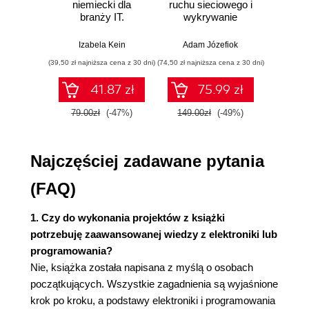
Bądź gotowy (28)
niemiecki dla
ruchu sieciowego i
prze
branży IT.
wykrywanie
s
Inne osoby, które przetrwały apokalipsę (28)
Praktyczne
włamań
ste
Części potrzebne do wykonania projektów (29)
przykłady i
p
Izabela Kein
Adam Józefiok
Wito
Samochody (29)
ćwiczenia
(39,50 zł najniższa cena z 30 dni)
(74,50 zł najniższa cena z 30 dni)
(29,95 zł naj
Lokalne sklepy z częściami (30)
Praca nad projektami (31)
41.87 zł
75.99 zł
Lutowanie (31)
79.00zł
(-47%)
149.00zł
(-49%)
59.9
Konstrukcje mechaniczne (31)
Moduły elektroniczne (31)
2. Generowanie prądu (33)
Najczęściej zadawane pytania
Moc i energia (33)
(FAQ)
Różne rodzaje prądu (34)
Prąd stały o niskim napięciu (35)
1. Czy do wykonania projektów z książki
Prąd przemienny o wysokim napięciu (37)
potrzebuję zaawansowanej wiedzy z elektroniki lub
Ogniwa i akumulatory (38)
programowania?
Ogniwa jednokrotnego użytku (38)
Nie, książka została napisana z myślą o osobach
Akumulatory (38)
początkujących. Wszystkie zagadnienia są wyjaśnione
Ładowanie akumulatora (39)
krok po kroku, a podstawy elektroniki i programowania
Projekt 1. Ładowanie za pomocą energii