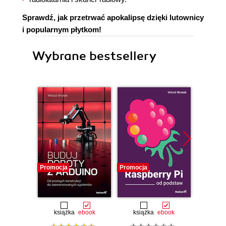
Sprawdź, jak przetrwać apokalipsę dzięki lutownicy
i popularnym płytkom!
Wybrane bestsellery
Promocja
Promocja
Promocj
książka
ebook
książka
ebook
ksią