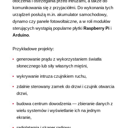
otoczenia i ostrzegania przed intruzami, a także do
komunikowania się z przyjaciółmi. Do wykonania tych
urządzeń posłużą m.in. akumulator samochodowy,
dynamo czy panele fotowoltaiczne, a w roli modułów
sterujących wystąpią popularne płytki
Raspberry Pi
i
Arduino
.
Przykładowe projekty:
generowanie prądu z wykorzystaniem światła
słonecznego lub siły własnych mięśni,
wykrywanie intruza czujnikiem ruchu,
zdalnie sterowany zamek do drzwi i czujnik otwarcia
drzwi,
budowa centrum dowodzenia — zbieranie danych z
wielu systemów i wyświetlanie ich na jednym
ekranie,
radiolatarnia i skaner radiowy.