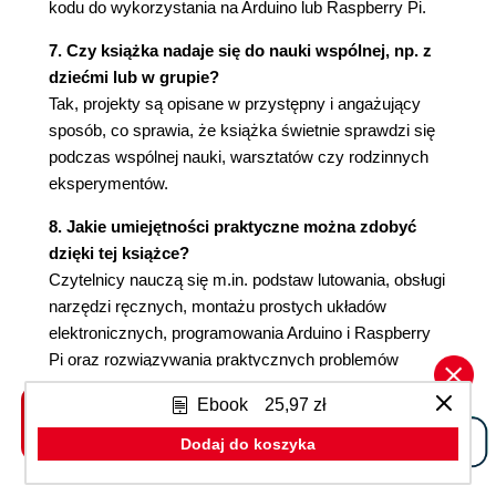
kodu do wykorzystania na Arduino lub Raspberry Pi.
Konstrukcja (88)
Program (90)
7. Czy książka nadaje się do nauki wspólnej, np. z
Obsługa wykrywacza zombie korzystającego
dziećmi lub w grupie?
z czujnika podczerwieni (92)
Tak, projekty są opisane w przystępny i angażujący
Czujniki podczerwieni pochodzące z odzysku
sposób, co sprawia, że książka świetnie sprawdzi się
(92)
podczas wspólnej nauki, warsztatów czy rodzinnych
5. Monitoring i Raspberry Pi (95)
eksperymentów.
Raspberry Pi (95)
8. Jakie umiejętności praktyczne można zdobyć
System Raspberry Pi (97)
dzięki tej książce?
Czego będziesz potrzebował? (98)
Czytelnicy nauczą się m.in. podstaw lutowania, obsługi
Zasilanie systemu (98)
narzędzi ręcznych, montażu prostych układów
Instalacja systemu Raspbian (100)
elektronicznych, programowania Arduino i Raspberry
Projekt 7. Monitorowanie zombie za pomocą
Pi oraz rozwiązywania praktycznych problemów
kamery sieciowej wyposażonej w interfejs USB
technicznych.
(101)
Ebook
25,97 zł
Czego będziesz potrzebował? (102)
Dodaj do koszyka
Konstrukcja (103)
Korzystanie z kamery (109)