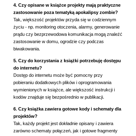
4. Czy opisane w książce projekty mają praktyczne
Czego będziesz potrzebował? (64)
zastosowanie poza tematyką apokalipsy zombie?
Konstrukcja (65)
Tak, większość projektów przyda się w codziennym
Korzystanie z oświetlenia (67)
życiu - np. monitoring otoczenia, alarmy, generowanie
Projekt 4. Monitor akumulatora (67)
prądu czy bezprzewodowa komunikacja mogą znaleźć
Czego będziesz potrzebował? (68)
zastosowanie w domu, ogrodzie czy podczas
Konstrukcja (69)
biwakowania.
Program (72)
Korzystanie z monitora naładowania
5. Czy do korzystania z książki potrzebuję dostępu
akumulatora (75)
do internetu?
4. Alarmy wykrywające zombie (77)
Dostęp do internetu może być pomocny przy
Projekt 5. Alarm aktywowany za pomocą linki (77)
pobieraniu dodatkowych plików i oprogramowania
Czego będziesz potrzebował? (79)
wymienionych w książce, ale większość instrukcji i
Konstrukcja (80)
kodów znajduje się bezpośrednio w publikacji.
Korzystanie z alarmu aktywowanego za
6. Czy książka zawiera gotowe kody i schematy dla
pomocą linki (85)
projektów?
Projekt 6. Wykrywanie zombie za pomocą
Tak, każdy projekt jest dokładnie opisany i zawiera
podczerwieni (86)
zarówno schematy połączeń, jak i gotowe fragmenty
Czego będziesz potrzebował? (87)