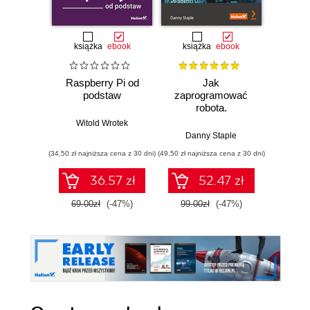
książka
ebook
książka
ebook
Raspberry Pi od
Jak
Lear
podstaw
zaprogramować
Prog
robota.
Build 
Zastosowanie
cutti
Witold Wrotek
Raspberry Pi i
rob
Danny Staple
Danny S
Pythona w
Raspb
(34,50 zł najniższa cena z 30 dni)
(49,50 zł najniższa cena z 30 dni)
(134,10 zł 
tworzeniu
Pyth
autonomicznych
E
36.57 zł
52.47 zł
robotów. Wydanie
II
69.00zł
(-47%)
99.00zł
(-47%)
149.0