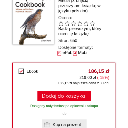
Media
(Z chęcią
przeczytam książkę w
języku polskim)
Ocena:
Bądź pierwszym, który
oceni tę książkę
Stron:
650
Dostępne formaty:
ePub
Mobi
186,15 zł
Ebook
219,00 zł
(-15%)
186,15 zł najniższa cena z 30 dni
Dodaj do koszyka
Dostępny natychmiast po opłaceniu zakupu
lub
Kup na prezent