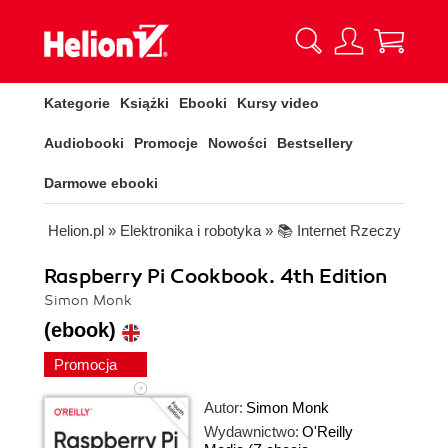
Kategorie
Książki
Ebooki
Kursy video
Audiobooki
Promocje
Nowości
Bestsellery
Darmowe ebooki
Helion.pl
»
Elektronika i robotyka
»
📚 Internet Rzeczy
Raspberry Pi Cookbook. 4th Edition
Simon Monk
(ebook)
Promocja
Autor:
Simon Monk
Wydawnictwo:
O'Reilly