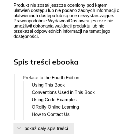
Produkt nie został jeszcze oceniony pod kątem
ułatwień dostępu lub nie podano żadnych informacji o
ułatwieniach dostępu lub są one niewystarczające.
Prawdopodobnie Wydawca/Dostawca jeszcze nie
umożliwił dokonania walidacji produktu lub nie
przekazał odpowiednich informacji na temat jego
dostępności.
Spis treści
ebooka
Preface to the Fourth Edition
Using This Book
Conventions Used in This Book
Using Code Examples
OReilly Online Learning
How to Contact Us
Acknowledgments
pokaż cały spis treści
1. Setup and Management
1.0. Introduction