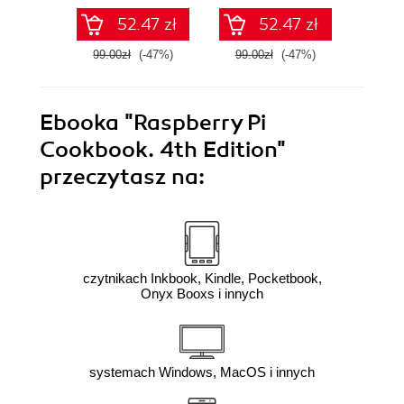
52.47 zł
52.47 zł
99.00zł
(-47%)
99.00zł
(-47%)
49.0
Ebooka
"Raspberry Pi
Cookbook. 4th Edition"
przeczytasz na:
czytnikach Inkbook, Kindle, Pocketbook,
Onyx Booxs i innych
systemach Windows, MacOS i innych