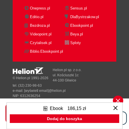
3.17. Installing Software with apt
Onepress.pl
Sensus.pl
3.18. Removing Software Installed with apt
Editio.pl
DlaBystrzakow.pl
3.19. Installing Python Packages with pip3
Bezdroza.pl
Ebookpoint.pl
3.20. Fetching Files from the Command Line
3.21. Fetching Source Code with Git
Videopoint.pl
Beya.pl
3.22. Fetching This Books Accompanying
Czytalisek.pl
Sploty
Code
Biblio.Ebookpoint.pl
3.23. Running a Program Automatically on
Startup
3.24. Running a Program Automatically as a
Helion.pl sp. z o.o.
Service
ul. Kościuszki 1c
© Helion.pl 1991-2026
44-100 Gliwice
3.25. Running a Program Automatically at
tel. (32) 230-98-63
Regular Intervals
e-mail:
[wyświetl email]@helion.pl
3.26. Finding a File
NIP: 6312636254
Regon: 241989027
3.27. Using the Command-Line History
Ebook
186,15 zł
3.28. Monitoring Processor Activity
Designed with ♥ by
Tonik.pl
3.29. Working with File Archives
Dodaj do koszyka
3.30. Listing Connected USB Devices
Pełna wersja strony »