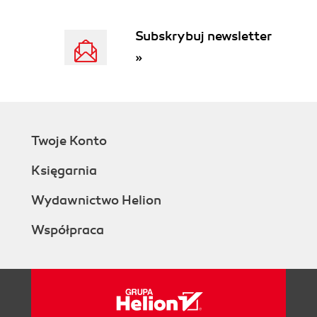
3.0. Introduction
3.1. Browsing Files Graphically
Subskrybuj newsletter
3.2. Copying Files onto a USB Flash Drive
»
3.3. Starting a Terminal Session
3.4. Navigating the Filesystem Using a
Terminal
3.5. Copying a File or Folder
3.6. Renaming a File or Folder
Twoje Konto
3.7. Editing a File
3.8. Viewing the Contents of a File
Księgarnia
3.9. Creating a File Without Using an Editor
3.10. Creating a Directory
Wydawnictwo Helion
3.11. Deleting a File or Directory
Współpraca
3.12. Performing Tasks with Superuser
Privileges
3.13. Understanding File Permissions
3.14. Changing File Permissions
3.15. Changing File Ownership
3.16. Making a Screen Capture