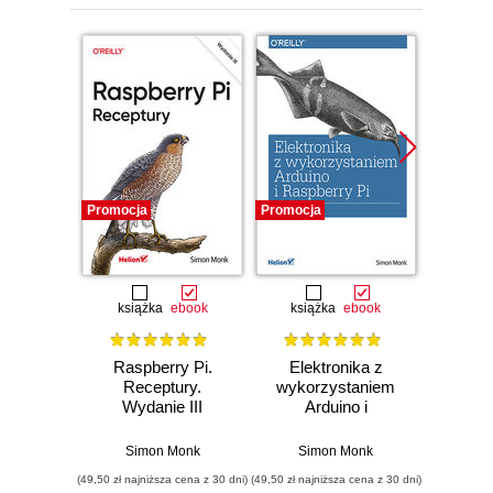
Promocja
Promocja
Promocj
książka
ebook
książka
ebook
ksią
Raspberry Pi.
Elektronika z
Zró
Receptury.
wykorzystaniem
Gen
Wydanie III
Arduino i
ruchu
Rapsberry Pi.
dźw
Receptury
pomoc
Simon Monk
Simon Monk
Si
Ras
(49,50 zł najniższa cena z 30 dni)
(49,50 zł najniższa cena z 30 dni)
(24,50 zł naj