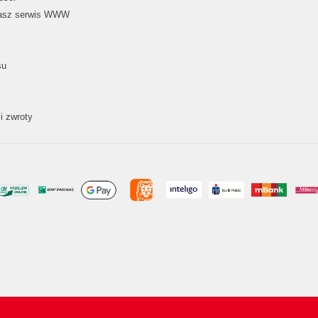
nasz serwis WWW
su
i zwroty