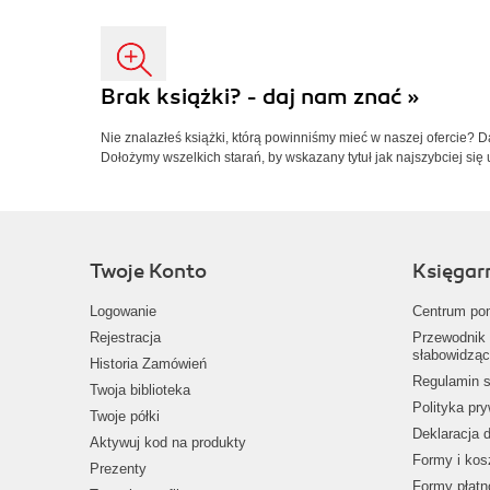
Brak książki? - daj nam znać »
Nie znalazłeś książki, którą powinniśmy mieć w naszej ofercie? 
Dołożymy wszelkich starań, by wskazany tytuł jak najszybciej się 
Twoje Konto
Księgar
Logowanie
Centrum po
Rejestracja
Przewodnik 
słabowidząc
Historia Zamówień
Regulamin s
Twoja biblioteka
Polityka pr
Twoje półki
Deklaracja 
Aktywuj kod na produkty
Formy i kos
Prezenty
Formy płatn