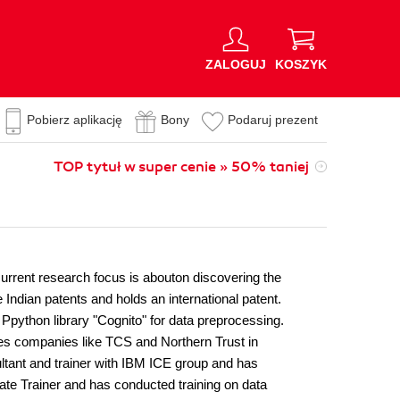
ZALOGUJ
KOSZYK
Pobierz aplikację
Bony
Podaruj prezent
TOP tytuł w super cenie » 50% taniej
current research focus is abouton discovering the
 Indian patents and holds an international patent.
python library "Cognito" for data preprocessing.
es companies like TCS and Northern Trust in
ltant and trainer with IBM ICE group and has
ate Trainer and has conducted training on data