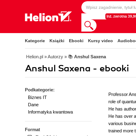
Inż. zwrotna 39,90
Kategorie
Książki
Ebooki
Kursy video
Audiobo
Helion.pl
» Autorzy
» 📚
Anshul Saxena
Anshul Saxena - ebooki
Podkategorie:
Professor Ans
Biznes IT
role of quantu
Dane
He has author
Informatyka kwantowa
He has over a
various busin
Format
trained more 