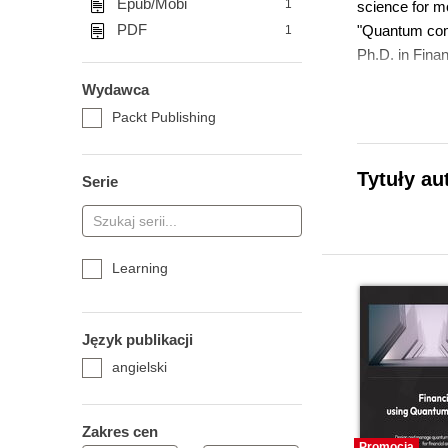
Epub/Mobi
1
science for m
PDF
"Quantum com
1
Ph.D. in Finan
Wydawca
Packt Publishing
Tytuły au
Serie
Learning
Język publikacji
angielski
Zakres cen
Promocja