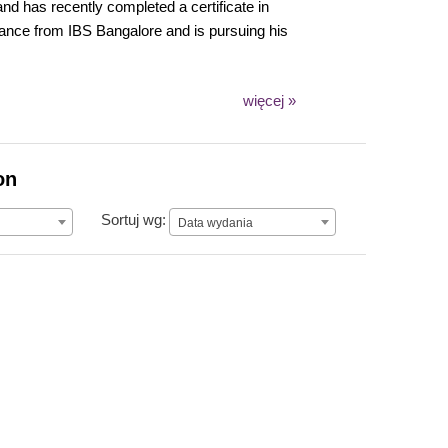
nd has recently completed a certificate in
nce from IBS Bangalore and is pursuing his
więcej »
on
Data wydania
Sortuj wg:
Data wydania