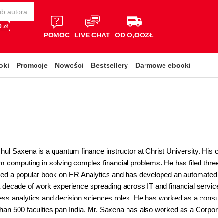
 zł
POMOC
LIVE CHAT
OD O,OOZŁ
oki
Promocje
Nowości
Bestsellery
Darmowe ebooki
hul Saxena is a quantum finance instructor at Christ University. His 
m computing in solving complex financial problems. He has filed three
ed a popular book on HR Analytics and has developed an automated P
 decade of work experience spreading across IT and financial servic
ess analytics and decision sciences roles. He has worked as a consu
than 500 faculties pan India. Mr. Saxena has also worked as a Corpor