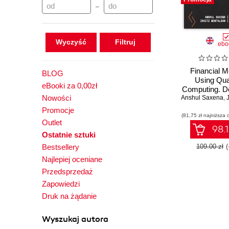
–
Wyczyść
ebo
Financial M
BLOG
Using Qu
eBooki za 0,00zł
Computing. D
Nowości
Anshul Saxena
manage q
,
J
machine le
Promocje
(81,75 zł najniższa 
solutions for 
Outlet
analysis and
98.1
Ostatnie sztuki
makin
Bestsellery
109.00 zł
Najlepiej oceniane
Przedsprzedaż
Zapowiedzi
Druk na żądanie
Wyszukaj autora