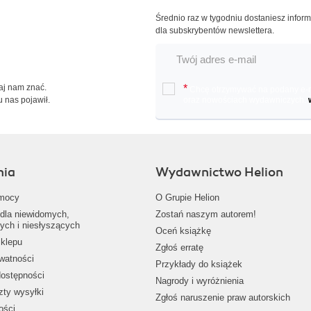
Średnio raz w tygodniu dostaniesz infor
dla subskrybentów newslettera.
Daj nam znać.
*
Chcę otrzymywać na podany e-ma
u nas pojawił.
oraz nowościach wydawniczych.
nia
Wydawnictwo Helion
mocy
O Grupie Helion
dla niewidomych,
Zostań naszym autorem!
ych i niesłyszących
Oceń książkę
klepu
Zgłoś erratę
ywatności
Przykłady do książek
dostępności
Nagrody i wyróżnienia
zty wysyłki
Zgłoś naruszenie praw autorskich
ości