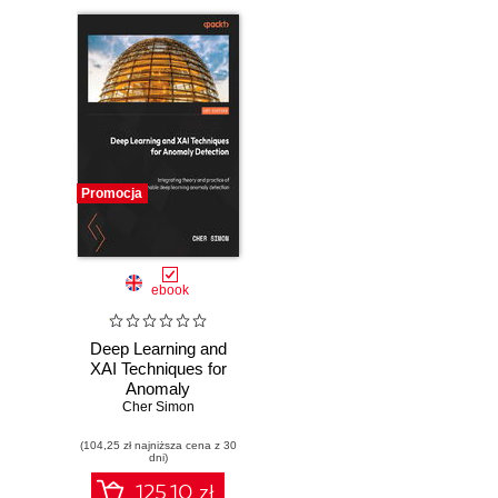
Promocja
ebook
Deep Learning and
XAI Techniques for
Anomaly
Detection.
Cher Simon
Integrate the theory
(104,25 zł najniższa cena z 30
and practice of
dni)
deep anomaly
explainability
125.10 zł