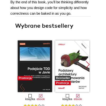
By the end of this book, you’ll be thinking differently
about how you design code for simplicity and how
correctness can be baked in as you go.
Wybrane bestsellery
Promocja
Bestseller
Promocj
Promocja
książka
ebook
książka
ebook
ksią