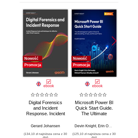
12. Test First, Test Later, Test Never
13. Driving the domain layer
14. Driving the database layer
15. Driving the Web Layer
Nowość
Nowość
Nowość
Promocja
Promocja
Promocj
ebook
ebook
Digital Forensics
Microsoft Power BI
Pract
and Incident
Quick Start Guide.
Intel
Response. Incident
The Ultimate
Data-D
Response tools
Beginner's Guide
Hunti
and techniques for
to Power BI, Data
your c
Gerard Johansen
Devin Knight
,
Erin Ostrowsky
,
Mitchel
effective cyber
Storytelling, AI
effor
(134,10 zł najniższa cena z 30
(125,10 zł najniższa cena z 30
(116,10 zł 
threat response -
Tools, and
dete
dni)
dni)