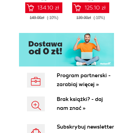
Fourth Edition
Microsoft Fabric -
def
134.10 zł
125.10 zł
Fourth Edition
ATT&C
tool
149.00zł
(-10%)
139.00zł
(-10%)
129.0
E
Program partnerski -
zarabiaj więcej »
Brak książki? - daj
nam znać »
Subskrybuj newsletter