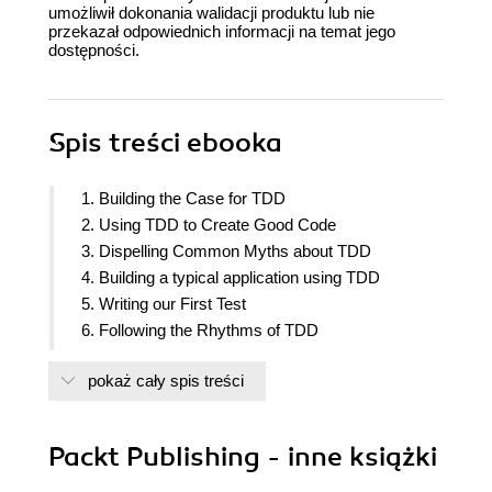
umożliwił dokonania walidacji produktu lub nie
przekazał odpowiednich informacji na temat jego
dostępności.
Spis treści
ebooka
1. Building the Case for TDD
2. Using TDD to Create Good Code
3. Dispelling Common Myths about TDD
4. Building a typical application using TDD
5. Writing our First Test
6. Following the Rhythms of TDD
7. Driving Design: TDD and SOLID
pokaż cały spis treści
8. Test Doubles: Stubs and Mocks
9. Hexagonal Architecture: Decoupling external
systems
Packt Publishing - inne książki
10. FIRST Tests and the Test Pyramid
11. Exploring TDD with Quality Assurance