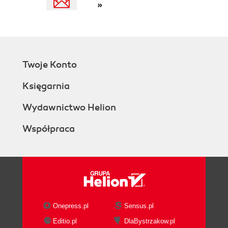
»
Twoje Konto
Księgarnia
Wydawnictwo Helion
Współpraca
Onepress.pl
Sensus.pl
Editio.pl
DlaBystrzakow.pl