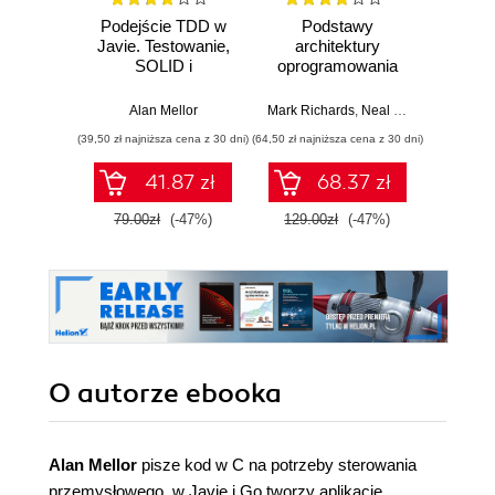
Podejście TDD w
Podstawy
Arc
Javie. Testowanie,
architektury
oprog
SOLID i
oprogramowania
Rus
architektura
dla inżynierów.
Prze
heksagonalna jako
Wydanie II
my
Alan Mellor
Mark Richards
,
Neal Ford
Raju Ga
fundamenty
archit
(39,50 zł najniższa cena z 30 dni)
(64,50 zł najniższa cena z 30 dni)
(64,50 zł naj
wysokiej jakości
41.87 zł
68.37 zł
79.00zł
(-47%)
129.00zł
(-47%)
129.0
O autorze
ebooka
Alan Mellor
pisze kod w C na potrzeby sterowania
przemysłowego, w Javie i Go tworzy aplikacje