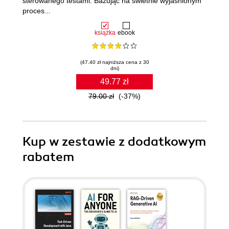
sterowanego testami. Bazując na świetnie wyjaśnionym
proces...
książka
ebook
(47.40 zł najniższa cena z 30
dni)
49.77 zł
79.00 zł
(-37%)
Kup w zestawie z dodatkowym
rabatem