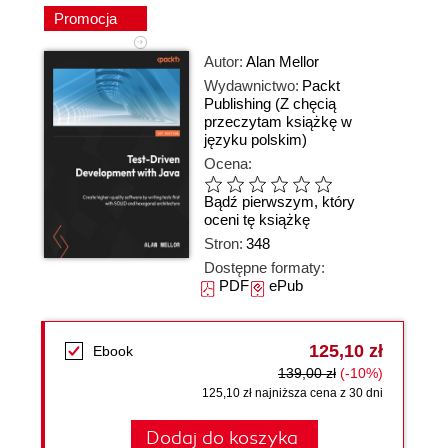
Promocja
Autor:
Alan Mellor
Wydawnictwo:
Packt
Publishing
(Z chęcią
przeczytam książkę w
języku polskim)
Ocena:
Bądź pierwszym, który
oceni tę książkę
Stron:
348
Dostępne formaty:
PDF
ePub
125,10 zł
Ebook
139,00 zł
(-10%)
125,10 zł najniższa cena z 30 dni
Dodaj do koszyka