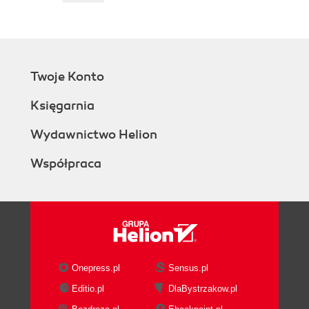
Twoje Konto
Księgarnia
Wydawnictwo Helion
Współpraca
Onepress.pl
Sensus.pl
Editio.pl
DlaBystrzakow.pl