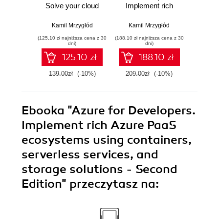
Solve your cloud
Implement rich
defini
administration
Azure PaaS
creat
issues relating to
ecosystems using
scal
Kamil Mrzygłód
Kamil Mrzygłód
Kamil Mr
networking,
containers,
apps 
(125,10 zł najniższa cena z 30
(188,10 zł najniższa cena z 30
(134,10 zł 
storage, and
serverless
serve
dni)
dni)
identity
services, and
DevOps
125.10 zł
188.10 zł
management
storage solutions
Thir
speedily and
139.00zł
(-10%)
209.00zł
(-10%)
149.0
efficiently
Ebooka
"Azure for Developers.
Implement rich Azure PaaS
ecosystems using containers,
serverless services, and
storage solutions - Second
Edition"
przeczytasz na: