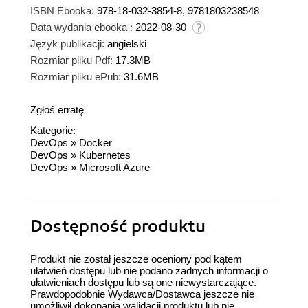
ISBN Ebooka:
978-18-032-3854-8, 9781803238548
Data wydania ebooka :
2022-08-30
Język publikacji:
angielski
Rozmiar pliku Pdf:
17.3MB
Rozmiar pliku ePub:
31.6MB
Zgłoś erratę
Kategorie:
DevOps
»
Docker
DevOps
»
Kubernetes
DevOps
»
Microsoft Azure
Dostępność produktu
Produkt nie został jeszcze oceniony pod kątem
ułatwień dostępu lub nie podano żadnych informacji o
ułatwieniach dostępu lub są one niewystarczające.
Prawdopodobnie Wydawca/Dostawca jeszcze nie
umożliwił dokonania walidacji produktu lub nie