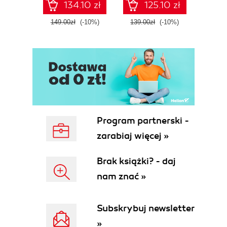
134.10 zł
125.10 zł
Fourth Edition
ATT&C
25. Tips and Tricks for Azure
tool
149.00zł
(-10%)
139.00zł
(-10%)
129.0
E
Program partnerski -
zarabiaj więcej »
Brak książki? - daj
nam znać »
Subskrybuj newsletter
»