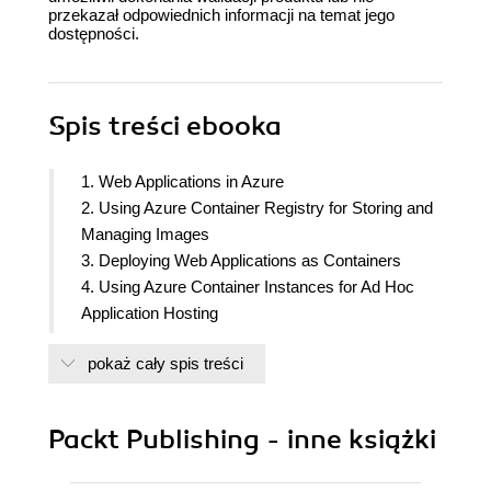
przekazał odpowiednich informacji na temat jego
dostępności.
Spis treści
ebooka
1. Web Applications in Azure
2. Using Azure Container Registry for Storing and
Managing Images
3. Deploying Web Applications as Containers
4. Using Azure Container Instances for Ad Hoc
Application Hosting
5. Building a Search Engine with Azure Cognitive
pokaż cały spis treści
Search
6. Mobile Notifications with Notification Hubs
7. Serverless and Azure Functions
Packt Publishing - inne książki
8. Durable Functions
9. Integrating Different Components with Logic