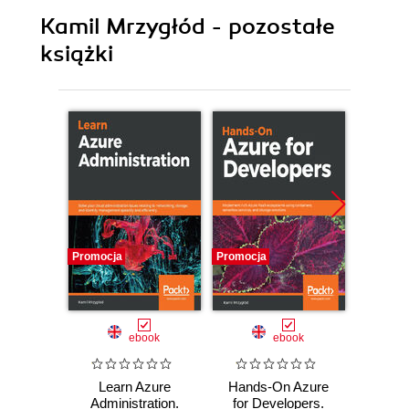
Kamil Mrzygłód - pozostałe
książki
Promocja
Promocja
Promocj
ebook
ebook
Learn Azure
Hands-On Azure
Az
Administration.
for Developers.
Devel