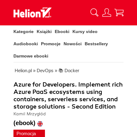
Kategorie
Książki
Ebooki
Kursy video
Audiobooki
Promocje
Nowości
Bestsellery
Darmowe ebooki
Helion.pl
»
DevOps
»
📚 Docker
Azure for Developers. Implement rich
Azure PaaS ecosystems using
containers, serverless services, and
storage solutions - Second Edition
Kamil Mrzygłód
(ebook)
Promocja