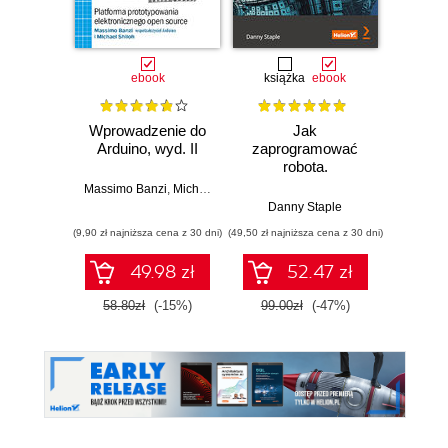
ebook
książka
ebook
ksią
Wprowadzenie do
Jak
Przys
Arduino, wyd. II
zaprogramować
Lean 
robota.
roz
Zastosowanie
techn
Massimo Banzi
,
Michael Shiloh
Raspberry Pi i
Danny Staple
Pythona w
(9,90 zł najniższa cena z 30 dni)
(49,50 zł najniższa cena z 30 dni)
(29,49 zł naj
tworzeniu
autonomicznych
49.98 zł
52.47 zł
robotów. Wydanie
II
58.80zł
(-15%)
99.00zł
(-47%)
59.0