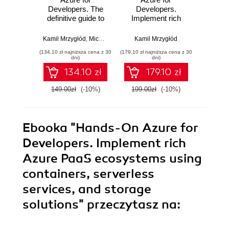
Developers. The
Developers.
Admin
definitive guide to
Implement rich
Solve
creating secure,
Azure PaaS
admi
scalable Azure
ecosystems using
issues
Kamil Mrzygłód
,
Michal "Furman" Furmankiewicz
Kamil Mrzygłód
Kami
apps with GenAI,
containers,
net
(134,10 zł najniższa cena z 30
(179,10 zł najniższa cena z 30
(125,10 zł 
serverless, and
serverless
sto
dni)
dni)
DevOps pipelines -
services, and
i
134.10 zł
179.10 zł
Third Edition
storage solutions -
man
Second Edition
spe
149.00zł
(-10%)
199.00zł
(-10%)
139.0
ef
Ebooka
"Hands-On Azure for
Developers. Implement rich
Azure PaaS ecosystems using
containers, serverless
services, and storage
solutions"
przeczytasz na: