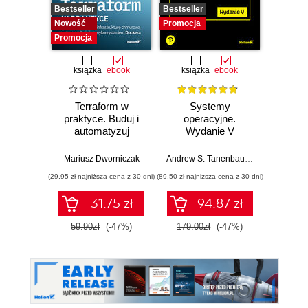
Bestseller
Bestseller
Bestselle
Nowość
Promocja
Promocj
Promocja
książka
ebook
książka
ebook
ksią
Terraform w
Systemy
Inżyni
praktyce. Buduj i
operacyjne.
w p
automatyzuj
Wydanie V
Kl
infrastrukturę
kon
chmurową oraz
na
Mariusz Dworniczak
Andrew S. Tanenbaum
,
Herbert Bos
Joe Rei
zarządzaj nią z
tec
(29,95 zł najniższa cena z 30 dni)
(89,50 zł najniższa cena z 30 dni)
(59,50 zł naj
wykorzystaniem
Dockera
31.75 zł
94.87 zł
59.90zł
(-47%)
179.00zł
(-47%)
119.0