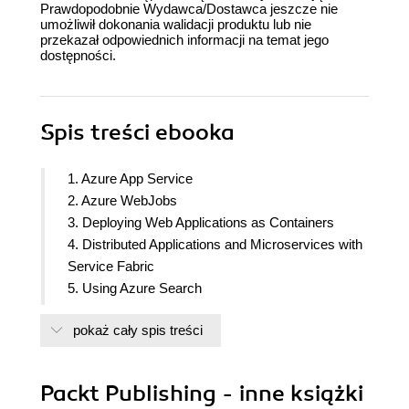
Prawdopodobnie Wydawca/Dostawca jeszcze nie
umożliwił dokonania walidacji produktu lub nie
przekazał odpowiednich informacji na temat jego
dostępności.
Spis treści
ebooka
1. Azure App Service
2. Azure WebJobs
3. Deploying Web Applications as Containers
4. Distributed Applications and Microservices with
Service Fabric
5. Using Azure Search
6. Mobile Notifications with Notification Hub
pokaż cały spis treści
7. Serverless and Azure Functions
8. Integrating Different Components with Logic
Apps
Packt Publishing - inne książki
9. Swiss Army Knife - Azure Cosmos DB