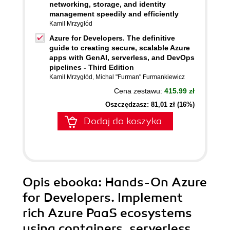
networking, storage, and identity
management speedily and efficiently
Kamil Mrzygłód
Azure for Developers. The definitive
guide to creating secure, scalable Azure
apps with GenAI, serverless, and DevOps
pipelines - Third Edition
Kamil Mrzygłód
,
Michal "Furman" Furmankiewicz
Cena zestawu:
415.99 zł
Oszczędzasz: 81,01 zł (16%)
Dodaj do koszyka
Opis
ebooka
: Hands-On Azure
for Developers. Implement
rich Azure PaaS ecosystems
using containers, serverless