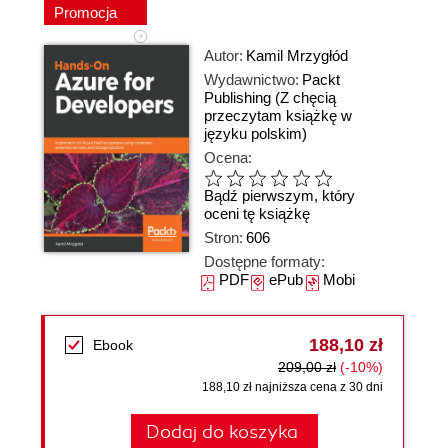
Promocja
Autor:
Kamil Mrzygłód
Wydawnictwo:
Packt
Publishing
(Z chęcią
przeczytam książkę w
języku polskim)
Ocena:
Bądź pierwszym, który
oceni tę książkę
Stron:
606
Dostępne formaty:
PDF
ePub
Mobi
188,10 zł
Ebook
209,00 zł
(-10%)
188,10 zł najniższa cena z 30 dni
Dodaj do koszyka