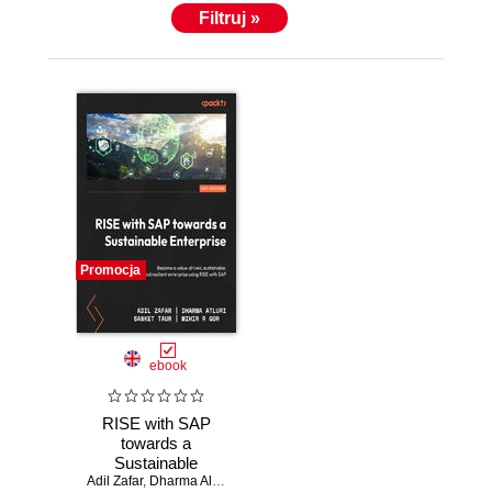
Filtruj »
Promocja
ebook
RISE with SAP
towards a
Sustainable
Adil Zafar
Enterprise.
,
Dharma Alturi
,
Sanket Taur
,
Mihir R Gor