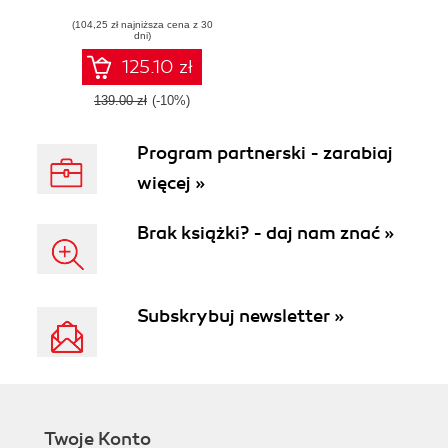
Become a value-
(104,25 zł najniższa cena z 30
driven, sustainable,
dni)
and resilient
enterprise using
125.10 zł
RISE with SAP
139.00 zł
(-10%)
Program partnerski - zarabiaj
więcej »
Brak książki? - daj nam znać »
Subskrybuj newsletter »
Twoje Konto