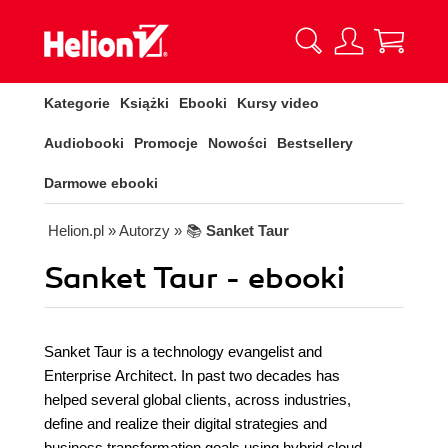
Kategorie
Książki
Ebooki
Kursy video
Audiobooki
Promocje
Nowości
Bestsellery
Darmowe ebooki
Helion.pl
» Autorzy
» 📚
Sanket Taur
Sanket Taur - ebooki
Sanket Taur is a technology evangelist and
Enterprise Architect. In past two decades has
helped several global clients, across industries,
define and realize their digital strategies and
business transformation goals using hybrid cloud