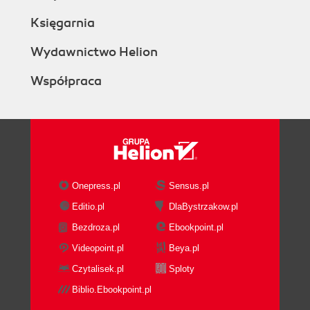
Księgarnia
Wydawnictwo Helion
Współpraca
Onepress.pl
Sensus.pl
Editio.pl
DlaBystrzakow.pl
Bezdroza.pl
Ebookpoint.pl
Videopoint.pl
Beya.pl
Czytalisek.pl
Sploty
Biblio.Ebookpoint.pl