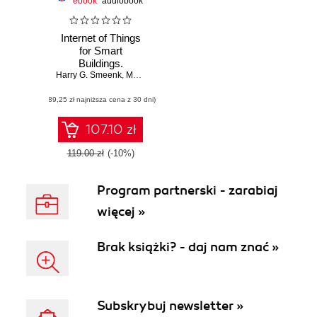
ebook
audiobook
Internet of Things
for Smart
Buildings.
Harry G. Smeenk
Leverage IoT for
,
Marc Petock
smarter insights for
(89,25 zł najniższa cena z 30 dni)
buildings in the
new and built
environments
107.10 zł
119.00 zł
(-10%)
Program partnerski - zarabiaj
więcej »
Brak książki? - daj nam znać »
Subskrybuj newsletter »