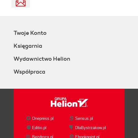
Twoje Konto
Księgarnia
Wydawnictwo Helion
Współpraca
Onepress.pl
Sensus.pl
Editio.pl
DlaBystrzakow.pl
Bezdroza.pl
Ebookpoint.pl