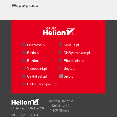
Współpraca
Onepress.pl
Sensus.pl
Editio.pl
DlaBystrzakow.pl
Bezdroza.pl
Ebookpoint.pl
Videopoint.pl
Beya.pl
Czytalisek.pl
Sploty
Biblio.Ebookpoint.pl
Helion.pl sp. z o.o.
ul. Kościuszki 1c
© Helion.pl 1991-2026
44-100 Gliwice
tel. (32) 230-98-63