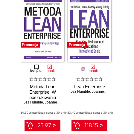
Promocja
Promocja
książka
ebook
ebook
Metoda Lean
Lean Enterprise
Enterprise. W
Jez Humble
,
Joanne Molesky
,
Barry O'
poszukiwaniu
Jez Humble
innowacji
,
Joanne Molesky
,
Barry O'Reilly
(24,50 zł najniższa cena z 30 dni)
(83,40 zł najniższa cena z 30 dni)
25.97 zł
118.15 zł