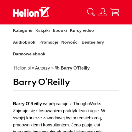
Kategorie
Książki
Ebooki
Kursy video
Audiobooki
Promocje
Nowości
Bestsellery
Darmowe ebooki
Helion.pl
» Autorzy
» 📚
Barry O'Reilly
Barry O'Reilly
Barry O’Reilly
współpracuje z ThoughtWorks.
Zajmuje się stosowaniem praktyk lean i agile. W
swojej karierze zawodowej był przedsiębiorcą,
pracownikiem i konsultantem. Jego pasją jest
tworzenie innowacyjnych modeli biznesowych,