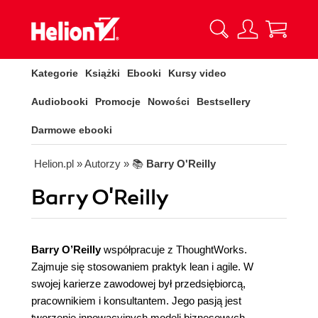
Kategorie
Książki
Ebooki
Kursy video
Audiobooki
Promocje
Nowości
Bestsellery
Darmowe ebooki
Helion.pl
» Autorzy
» 📚
Barry O'Reilly
Barry O'Reilly
Barry O’Reilly
współpracuje z ThoughtWorks.
Zajmuje się stosowaniem praktyk lean i agile. W
swojej karierze zawodowej był przedsiębiorcą,
pracownikiem i konsultantem. Jego pasją jest
tworzenie innowacyjnych modeli biznesowych,