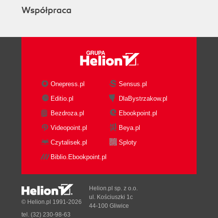
Współpraca
Onepress.pl
Sensus.pl
Editio.pl
DlaBystrzakow.pl
Bezdroza.pl
Ebookpoint.pl
Videopoint.pl
Beya.pl
Czytalisek.pl
Sploty
Biblio.Ebookpoint.pl
Helion.pl sp. z o.o.
ul. Kościuszki 1c
© Helion.pl 1991-2026
44-100 Gliwice
tel. (32) 230-98-63