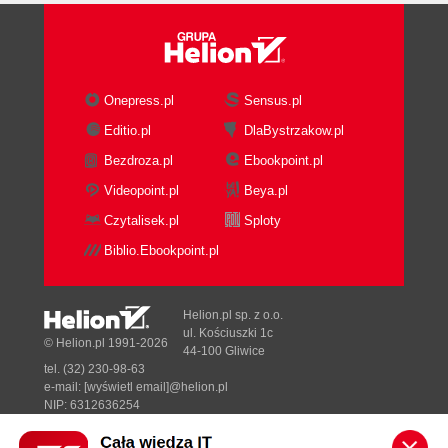
Onepress.pl
Sensus.pl
Editio.pl
DlaBystrzakow.pl
Bezdroza.pl
Ebookpoint.pl
Videopoint.pl
Beya.pl
Czytalisek.pl
Sploty
Biblio.Ebookpoint.pl
Helion.pl sp. z o.o.
ul. Kościuszki 1c
© Helion.pl 1991-2026
44-100 Gliwice
tel. (32) 230-98-63
e-mail:
[wyświetl email]@helion.pl
NIP: 6312636254
Regon: 241989027