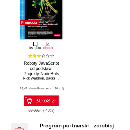
Promocja
książka
ebook
Roboty JavaScript
od podstaw.
Projekty NodeBots
Rick Waldron
dla platformy
,
Backstop Media (lista współautorów w uwagach dodatkowych)
Johnny-Five z
(29,49 zł najniższa cena z 30 dni)
wykorzystaniem
płytek Raspberry
Pi, Arduino oraz
30.68 zł
BeagleBone
59.00zł
(-48%)
Program partnerski - zarabiaj