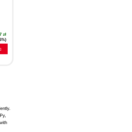
7 zł
16%)
a
ently.
mPy,
with