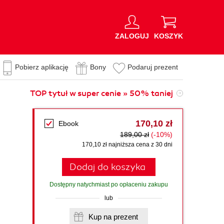
ZALOGUJ
KOSZYK
Pobierz aplikację
Bony
Podaruj prezent
TOP tytuł w super cenie » 50% taniej
170,10 zł
Ebook
189,00 zł
(-10%)
170,10 zł najniższa cena z 30 dni
Dodaj do koszyka
Dostępny natychmiast po opłaceniu zakupu
lub
Kup na prezent