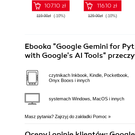
107.10 zł
116.10 zł
119.00zł
(-10%)
129.00zł
(-10%)
Ebooka
"Google Gemini for Pyt
with Google's AI Tools"
przeczy
czytnikach Inkbook, Kindle, Pocketbook,
Onyx Booxs i innych
systemach Windows, MacOS i innych
Masz pytania? Zajrzyj do zakładki
Pomoc
»
Oceny i opinie klientów: Googl