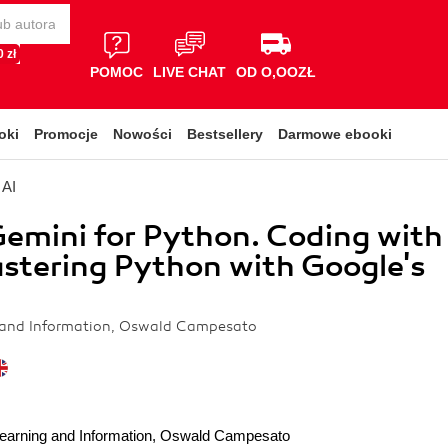
 zł
POMOC
LIVE CHAT
OD O,OOZŁ
oki
Promocje
Nowości
Bestsellery
Darmowe ebooki
 AI
emini for Python. Coding with
stering Python with Google's
 and Information, Oswald Campesato
earning and Information
,
Oswald Campesato