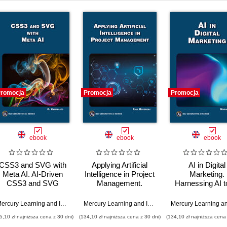
romocja
Promocja
Promocja
ebook
ebook
ebook
CSS3 and SVG with
Applying Artificial
AI in Digital
Meta AI. AI-Driven
Intelligence in Project
Marketing.
CSS3 and SVG
Management.
Harnessing AI t
Design Techniques
Harness the power of
to revolutionize d
for Modern Web
AI to transform
marketing strate
,
Greg Kihlström
Mercury Learning and Information
,
Oswald Campesato
Mercury Learning and Information
,
Paul Boudreau
Solutions
project management
5,10 zł najniższa cena z 30 dni)
(134,10 zł najniższa cena z 30 dni)
(134,10 zł najniższa cena 
practices