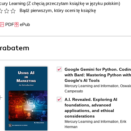
cury Learning
(Z chęcią przeczytam książkę w języku polskim)
Bądź pierwszym, który oceni tę książkę
PDF
ePub
 rabatem
Google Gemini for Python. Codi
with Bard: Mastering Python wit
Google's AI Tools
Mercury Learning and Information
,
Oswal
Campesato
A.I. Revealed. Exploring AI
foundations, advanced
applications, and ethical
considerations
Mercury Learning and Information
,
Erik
Herman