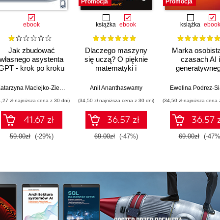
Promocja
Promocja
ebook
książka
ebook
książka
eboo
Jak zbudować
Dlaczego maszyny
Marka osobist
własnego asystenta
się uczą? O pięknie
czasach AI i
GPT - krok po kroku
matematyki i
generatywne
działaniu
wyszukiwani
współczesnej
Katarzyna Maciejko-Zielińska
Anil Ananthaswamy
Ewelina Podrez-S
sztucznej inteligencji
1,27 zł najniższa cena z 30 dni)
(34,50 zł najniższa cena z 30 dni)
(34,50 zł najniższa cena 
41.67 zł
36.57 zł
36.57 z
59.00zł
(-29%)
69.00zł
(-47%)
69.00zł
(-47%