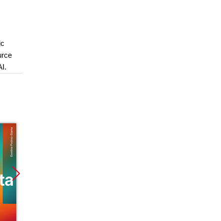
ic
urce
I.
Bestseller
Bestseller
Nowoś
Nowość
Nowość