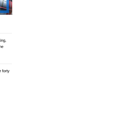
ing,
ine
 forty