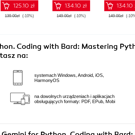
125.10 zł
134.10 zł
134.10 
139.00zł
(-10%)
149.00zł
(-10%)
149.00zł
(-10
hon. Coding with Bard: Mastering Pyt
tasz na:
systemach Windows, Android, iOS,
HarmonyOS
na dowolnych urządzeniach i aplikacjach
obsługujących formaty: PDF, EPub, Mobi
e Gemini for Python. Coding with Bard: