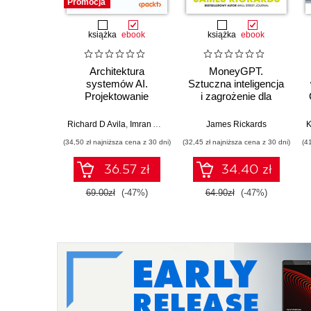
Promocja
książka
ebook
książka
ebook
Architektura
MoneyGPT.
systemów AI.
Sztuczna inteligencja
Projektowanie
i zagrożenie dla
skalowalnego i
globalnej ekonomii
niezawodnego
Richard D Avila
,
Imran Ahmad
James Rickards
oprogramowania
(34,50 zł najniższa cena z 30 dni)
(32,45 zł najniższa cena z 30 dni)
(4
36.57 zł
34.40 zł
69.00zł
(-47%)
64.90zł
(-47%)