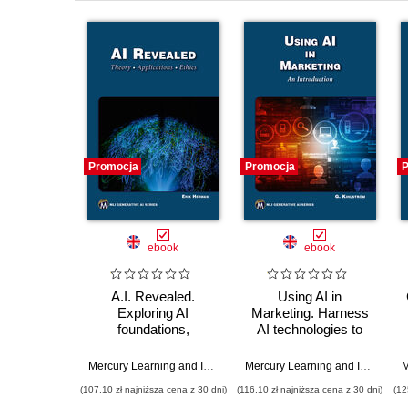
Promocja
Promocja
P
ebook
ebook
A.I. Revealed.
Using AI in
Exploring AI
Marketing. Harness
foundations,
AI technologies to
advanced
transform marketing
applications, and
strategies and results
Mercury Learning and Information
,
Erik Herman
Mercury Learning and Information
ethical considerations
(107,10 zł najniższa cena z 30 dni)
(116,10 zł najniższa cena z 30 dni)
(12