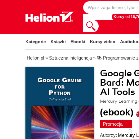
Kursy od 16,70
Kategorie
Książki
Ebooki
Kursy video
Audiobo
Helion.pl
»
Sztuczna inteligencja
»
📚 Programowanie z
Google G
Bard: Ma
AI Tools
Mercury Learning
(ebook)
Promocja
Autorzy:
Mercury L