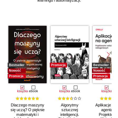
learningu i automatyzacji.
Bestseller
Promocja
Bestseller
Nowość
Nowość
Promocja
Promocja
książka
ebook
książka
ebook
książka
eb
Dlaczego maszyny
Algorytmy
Aplikacje opa
się uczą? O pięknie
sztucznej
agentach 
matematyki i
inteligencji.
Projektowan