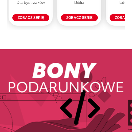
Dla bystrzaków
Biblia
Eduka
ZOBACZ SERIĘ
ZOBACZ SERIĘ
ZOBACZ 