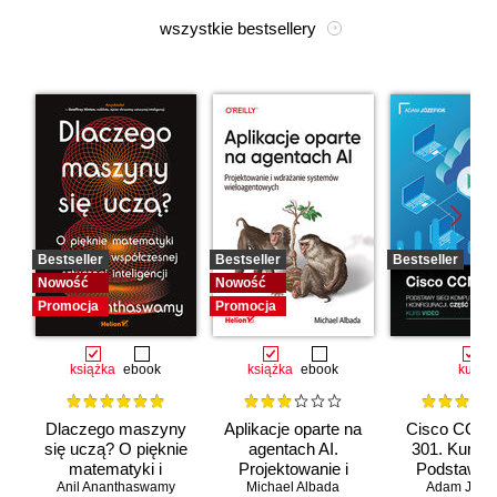
wszystkie bestsellery
Bestseller
Bestseller
Bestseller
Nowość
Nowość
Promocja
Promocja
książka
ebook
książka
ebook
kurs
Dlaczego maszyny
Aplikacje oparte na
Cisco CCNA
się uczą? O pięknie
agentach AI.
301. Kurs v
matematyki i
Projektowanie i
Podstawy s
Anil Ananthaswamy
działaniu
Michael Albada
wdrażanie
komputerow
Adam Józef