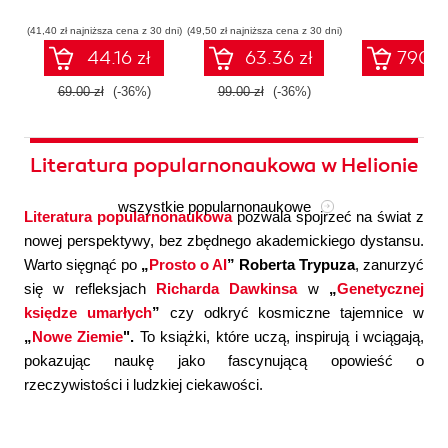
współczesnej
systemów
konfigura
sztucznej
wieloagentowych
(41,40 zł najniższa cena z 30 dni)
(49,50 zł najniższa cena z 30 dni)
inteligencji
44.16 zł
63.36 zł
790.0
69.00 zł
(-36%)
99.00 zł
(-36%)
Literatura popularnonaukowa w Helionie
wszystkie popularnonaukowe
Literatura popularnonaukowa
pozwala spojrzeć na świat z
nowej perspektywy, bez zbędnego akademickiego dystansu.
Warto sięgnąć po
„
Prosto o AI
” Roberta Trypuza
, zanurzyć
się w refleksjach
Richarda Dawkinsa
w
„
Genetycznej
księdze umarłych
”
czy odkryć kosmiczne tajemnice w
„
Nowe Ziemie
".
To książki, które uczą, inspirują i wciągają,
pokazując naukę jako fascynującą opowieść o
rzeczywistości i ludzkiej ciekawości.