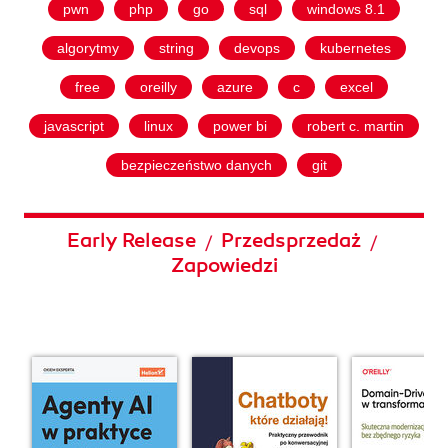
pwn
php
go
sql
windows 8.1
algorytmy
string
devops
kubernetes
free
oreilly
azure
c
excel
javascript
linux
power bi
robert c. martin
bezpieczeństwo danych
git
Early Release
Przedsprzedaż
/
/
Zapowiedzi