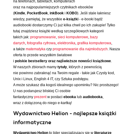
na telefonach, tabletach, komputerach
oraz na najpopularniejszych czytnikach ebooków
(
Kindle
,
PocketBook
,
inkBook
i
KOBO
). Jeśli stale łakniesz
wiedzy, pamiętaj, że wszystkie
e-książki
- e-booki bądź
audiobooki dostarczymy Ci już kilka chwil po ich zakupie! Tylko
tutaj znajdziesz książki według szczegółowych kategorii
takich jak:
programowanie
,
sieci komputerowe
,
bazy
danych
,
fotografia cyfrowa
,
elektronika
,
grafika komputerowa
,
a także
matematyka
czy
programowanie dla najmłodszych
. Nasza
oferta to przede wszystkim światowe
i
polskie bestsellery oraz najświeższe nowości książkowe
.
W naszych zbiorach mamy
tytuły
, których z pewnością
nie powinno zabraknąć na Twoim regale - takie jak Czysty kod,
Unix i Linux, English 4 IT, czy Sztuka podstępu.
A może szukasz dla kogoś idealnego upominku? Nic prostszego!
U nas podarujesz bliskiej Ci osobie
fantastyczny
prezent
w postaci
ebooka
lub
audiobooka
,
wraz z dołączoną do niego e-kartką!
Wydawnictwo Helion - najlepsze książki
informatyczne
Wydawnictwo Helion
to lider specjalizujący się w
literaturze