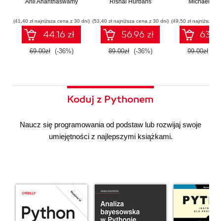
Anil Ananthaswamy
działaniu
Rishal Hurbans
Ilustrowany
Michael Alb
wdrażan
współczesnej
przewodnik
system
sztucznej
wieloagent
(41,40 zł najniższa cena z 30 dni)
(53,40 zł najniższa cena z 30 dni)
(49,50 zł najniższa ce
inteligencji
44.16 zł
56.96 zł
63.36
69.00zł
(-36%)
89.00zł
(-36%)
99.00zł
(-3
Koduj z Pythonem
Naucz się programowania od podstaw lub rozwijaj swoje
umiejętności z najlepszymi książkami.