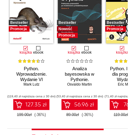
Bestseller
Bestseller
Bestseller
Promocja
Nowość
Promocja
Promocja
książka
ebook
książka
ebook
książka
eb
Python.
Analiza
Python. Inst
Wprowadzenie.
bayesowska w
dla program
Wydanie VI
Pythonie.
Wydanie I
Mark Lutz
Osvaldo Martin
Praktyczny
Eric Matth
przewodnik po
modelowaniu
(119,40 zł najniższa cena z 30 dni)
(53,40 zł najniższa cena z 30 dni)
(71,40 zł najniższa ce
probabilistycznym.
127.35 zł
56.96 zł
76.16
Wydanie III
199.00zł
(-36%)
89.00zł
(-36%)
119.00zł
(-