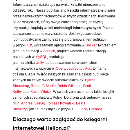
informatycznej
, działający na rynku
książki
nieprzerwanie
od 1991 roku. Nasze publikacje to
książki informatyczne
pisane
przez największych fachowców w swych dziedzinach. Kierowane
są do wszystkich, którzy swoją codzienną pracę, rozrywkę
czy naukę skupiają wokół
technologii informatycznych
. Poziom
zaawansowania nie ma znaczenia. Jeśli więc zawodowo
lub hobbystycznie zajmujesz się programowaniem aplikacji
w języku
C#
, wdrażaniem oprogramowania w
Docker
, tworzeniem
gier lub animacji w
Scratch
, projektowaniem i administracją
baz danych w
MySQL
, produkcją
gier na silniku
Unity
lub budowaniem serwisów i stron
internetowych w oparciu o
jQuery
,
JavaScript
,
Ajax
to mamy
coś dla Ciebie. Wśród naszych książek znajdziesz publikacje
znanych na całym świecie autorów takich jak:
Bjarne
Stroustrup
,
Robert C Martin
,
Robin Williams
,
Scott
Kelby
albo
Kevin Mitnick
. W swoich zbiorach mamy także książki
cenionych specjalistów z Polski. Do grona tych autorów należą
m.in.
Andrzej Szeląg
,
Tomasz Kowalski
,
Beata
Błaszczyk
jak i autor książek o języku C++
Jerzy Grębosz
.
Dlaczego warto zaglądać do księgarni
internetowej Helion.pl?