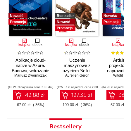
Nowość
Bestseller
Nowość
Promocja
Nowość
Promocja
Promocja
książka
ebook
książka
ebook
książka
eb
Aplikacje cloud-
Uczenie
Arduino. 
native w Azure.
maszynowe z
projektów, 
Budowa, wdrażanie
użyciem Scikit-
naprawdę dz
i bezpieczeństwo
Mariusz Dworniczak
Learn i PyTorch.
Aurélien Géron
Witold Wro
Koncepcje,
narzędzia i techniki
(42,21 zł najniższa cena z 30 dni)
(125,37 zł najniższa cena z 30
(34,20 zł najniższa ce
dni)
umożliwiające
42.88 zł
127.35 zł
36.48
konstruowanie
inteligentnych
67.00 zł
(-36%)
199.00 zł
(-36%)
57.00 zł
(-
systemów
Bestsellery