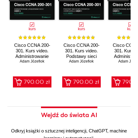
kurs
kurs
kurs
Cisco CCNA 200-
Cisco CCNA 200-
Cisco CCNA
301. Kurs video.
301. Kurs video.
301. Kurs v
Administrowanie
Podstawy sieci
Administro
urządzeniami Cisco
Adam Józefiok
komputerowych i
Adam Józefiok
bezpieczeń
Adam Józef
konfiguracji
sieci
790.00 zł
790.00 zł
790.0
Wejdź do świata AI
Odkryj książki o sztucznej inteligencji, ChatGPT, machine