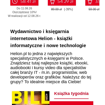
58.41 zł
54.29 zł
35.99
Do 11.08.26
89.00 zł
(-39%)
59.00 zł
(-
Oszczędzasz 10%!
W realizacji od 12.08.26 r.
Wydawnictwo i księgarnia
internetowa Helion - książki
informatyczne i nowe technologie
Helion.pl to jedna z największych
specjalistycznych e-księgarni w Polsce.
Znajdziesz tutaj najlepsze książki, ebooki,
audiobooki i kursy video dla specjalistów
całej branży IT - m.in. programistów, web
developerów oraz grafików. Należysz do tej
grupy? To idealnie miejsce dla Ciebie!
Książka tygodnia