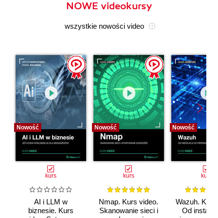
NOWE videokursy
wszystkie nowości video
Nowość
Nowość
Nowość
kurs
kurs
kurs
AI i LLM w
Nmap. Kurs video.
Wazuh. Kurs 
biznesie. Kurs
Skanowanie sieci i
Od instalac