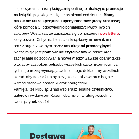
To, co wyróżnia naszą
księgarnię online
, to atrakcyjne
promocje
na książki
, pojawiające się u nas niemal codziennie.
Mamy
dla Ciebie także specjalne kupony rabatowe (kody rabatowe)
,
które pomogą Ci odpowiednio pomniejszyć kwoty Twoich
zakupów. Wystarczy, że zapiszesz się do naszego
newslettera
,
który pozwoli Ci być na bieżąco z książkowymi nowinkami
oraz z organizowanymi przez nas
akcjami promocyjnymi
.
Naszą misją jest
promowanie czytelnictwa
w Polsce oraz
zachęcanie do zdobywania nowej wiedzy. Zawsze dbamy także
o to, żeby zaspokoić potrzeby wszystkich czytelników, również
tych najbardziej wymagających - dlatego dokładamy wszelkich
starań, aby nasz oferta była często aktualizowana o bogate
w treści fachowe poradniki oraz podręczniki.
Pamiętaj, że kupując u nas wspierasz legalne czytelnictwo,
autorów i wydawców. Razem dbajmy o literaturę, wspólnie
tworząc rynek książki.