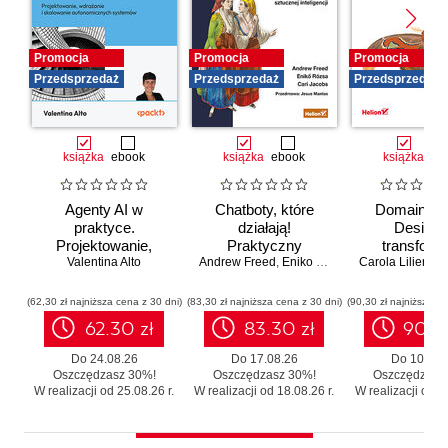
Promocja
Promocja
Promocja
Przedsprzedaż
Przedsprzedaż
Przedsprzedaż
książka
ebook
książka
ebook
książka
eb
Agenty AI w
Chatboty, które
Domain-Dr
praktyce.
działają!
Design 
Projektowanie,
Praktyczny
transforma
wdrażanie i
Valentina Alto
Andrew Freed
przewodnik po
,
Eniko Rozsa
,
Cari Jacobs
Carola Lilientha
systemó
skalowanie
konwersacyjnej
Skutecz
autonomicznych
sztucznej
moderniza
(62,30 zł najniższa cena z 30 dni)
(83,30 zł najniższa cena z 30 dni)
(90,30 zł najniższa ce
systemów
inteligencji
legacy b
62.30 zł
83.30 zł
90.3
zbędnego r
Do 24.08.26
Do 17.08.26
Do 10.08.
Oszczędzasz 30%!
Oszczędzasz 30%!
Oszczędzasz
W realizacji od 25.08.26 r.
W realizacji od 18.08.26 r.
W realizacji od 11