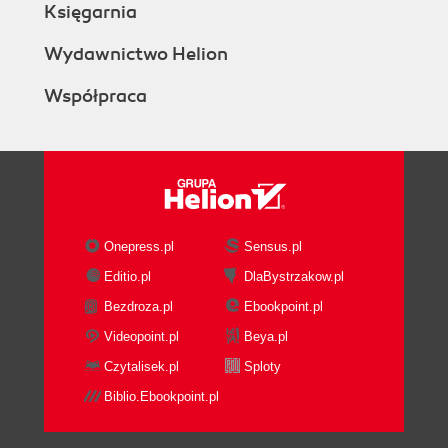
Księgarnia
Wydawnictwo Helion
Współpraca
Onepress.pl
Sensus.pl
Editio.pl
DlaBystrzakow.pl
Bezdroza.pl
Ebookpoint.pl
Videopoint.pl
Beya.pl
Czytalisek.pl
Sploty
Biblio.Ebookpoint.pl