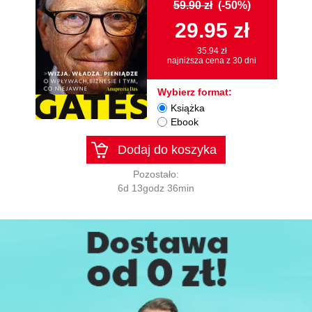
59.90 zł
(-50%)
29.95 zł
35.94 zł
najniższa cena z 30 dni
Wybierz format:
Książka
Ebook
Dodaj do koszyka
Pozostało:
6d 13godz 36min