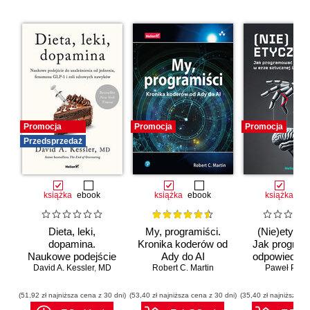
Promocja
Promocja
Promocja
Przedsprzedaż
książka
ebook
książka
ebook
książka
eb
Dieta, leki,
My, programiści.
(Nie)etyczn
dopamina.
Kronika koderów od
Jak progra
Naukowe podejście
Ady do AI
odpowiedzia
do uzależnienia od
David A. Kessler
,
MD
Robert C. Martin
erze sztuc
Paweł Półto
jedzenia, fenomenu
inteligenc
GLP-1 i roli
(51,92 zł najniższa cena z 30 dni)
(53,40 zł najniższa cena z 30 dni)
(35,40 zł najniższa ce
zdrowych nawyków