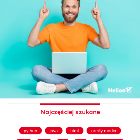
Najczęściej szukane
python
java
html
oreilly media