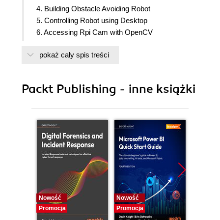
4. Building Obstacle Avoiding Robot
5. Controlling Robot using Desktop
6. Accessing Rpi Cam with OpenCV
7. Building Object Following Robot with OpenCV
pokaż cały spis treści
8. Constructing Emotion Recognition Robot
9. Building Voice Control Robot
Packt Publishing - inne książki
Nowość
Nowość
Nowość
Promocja
Promocja
Promocj