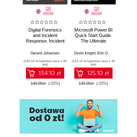
ebook
ebook
Digital Forensics
Microsoft Power BI
Pract
and Incident
Quick Start Guide.
Intel
Response. Incident
The Ultimate
Data-D
Response tools
Beginner's Guide
Hunti
and techniques for
to Power BI, Data
your c
Gerard Johansen
Devin Knight
,
Erin Ostrowsky
,
Mitchel
effective cyber
Storytelling, AI
effor
(134,10 zł najniższa cena z 30
(125,10 zł najniższa cena z 30
(116,10 zł 
threat response -
Tools, and
dete
dni)
dni)
Fourth Edition
Microsoft Fabric -
def
134.10 zł
125.10 zł
Fourth Edition
ATT&C
tool
149.00zł
(-10%)
139.00zł
(-10%)
129.0
E