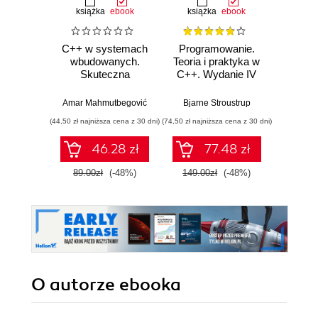
książka
ebook
książka
ebook
ksią
C++ w systemach
Programowanie.
Opu
wbudowanych.
Teoria i praktyka w
Skuteczna
C++. Wydanie IV
Progr
migracja z C do
jęz
nowoczesnego
Wyd
Amar Mahmutbegović
Bjarne Stroustrup
Jerz
C++
pop
(44,50 zł najniższa cena z 30 dni)
(74,50 zł najniższa cena z 30 dni)
(124,50 zł 
(k
46.28 zł
77.48 zł
89.00zł
(-48%)
149.00zł
(-48%)
249.0
O autorze
ebooka