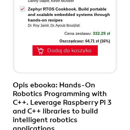
Danny Staple
,
Kevin McAleer
Zephyr RTOS Cookbook. Build portable
and scalable embedded systems through
hands-on recipes
Dr. Roy Jamil
,
Dr. Ayoub Bourjilat
Cena zestawu:
332.29 zł
Oszczędzasz: 64,71 zł (16%)
Dodaj do koszyka
Opis
ebooka
: Hands-On
Robotics Programming with
C++. Leverage Raspberry Pi 3
and C++ libraries to build
intelligent robotics
applications