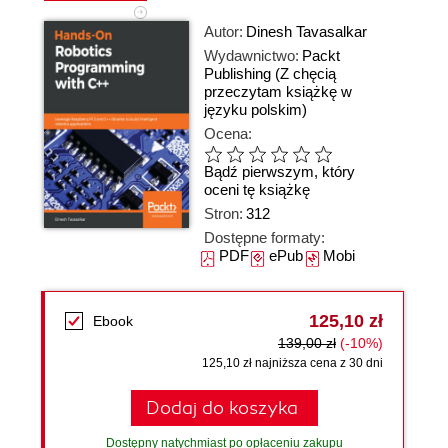
Autor:
Dinesh Tavasalkar
Wydawnictwo:
Packt
Publishing
(Z chęcią
przeczytam książkę w
języku polskim)
Ocena:
Bądź pierwszym, który
oceni tę książkę
Stron:
312
Dostępne formaty:
PDF
ePub
Mobi
125,10 zł
Ebook
139,00 zł
(-10%)
125,10 zł najniższa cena z 30 dni
Dodaj do koszyka
Dostępny natychmiast po opłaceniu zakupu