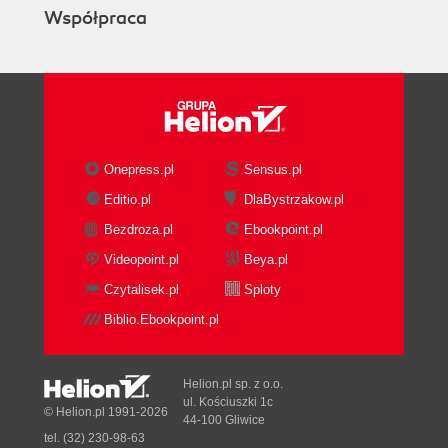
Współpraca
Onepress.pl
Sensus.pl
Editio.pl
DlaBystrzakow.pl
Bezdroza.pl
Ebookpoint.pl
Videopoint.pl
Beya.pl
Czytalisek.pl
Sploty
Biblio.Ebookpoint.pl
Helion.pl sp. z o.o.
ul. Kościuszki 1c
© Helion.pl 1991-2026
44-100 Gliwice
tel. (32) 230-98-63