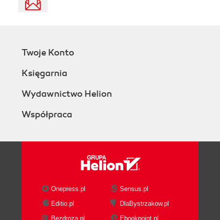
Twoje Konto
Księgarnia
Wydawnictwo Helion
Współpraca
Onepress.pl
Sensus.pl
Editio.pl
DlaBystrzakow.pl
Bezdroza.pl
Ebookpoint.pl