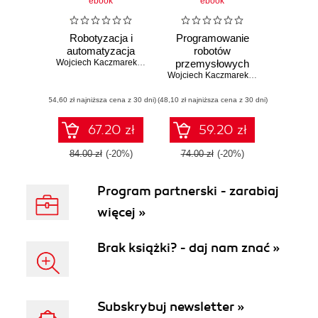
ebook
ebook
Robotyzacja i
Programowanie
automatyzacja
robotów
Wojciech Kaczmarek
,
Jarosław Panasiuk
przemysłowych
Wojciech Kaczmarek
,
Jarosław Panasi
(54,60 zł najniższa cena z 30 dni)
(48,10 zł najniższa cena z 30 dni)
67.20 zł
59.20 zł
84.00 zł
(-20%)
74.00 zł
(-20%)
Program partnerski - zarabiaj
więcej »
Brak książki? - daj nam znać »
Subskrybuj newsletter »