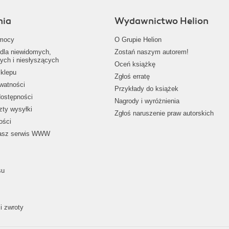
nia
Wydawnictwo Helion
mocy
O Grupie Helion
dla niewidomych,
Zostań naszym autorem!
ych i niesłyszących
Oceń książkę
klepu
Zgłoś erratę
ywatności
Przykłady do książek
dostępności
Nagrody i wyróżnienia
zty wysyłki
Zgłoś naruszenie praw autorskich
ości
nasz serwis WWW
su
i zwroty