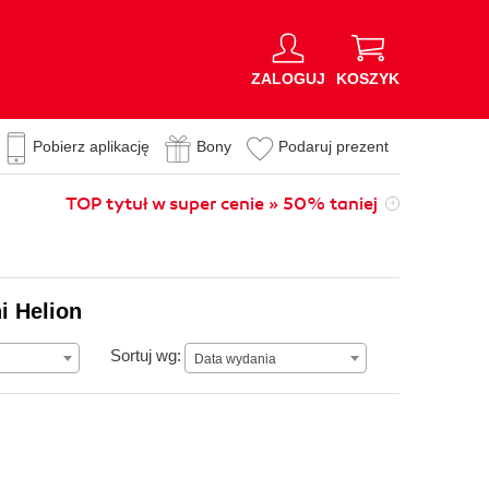
ZALOGUJ
KOSZYK
Pobierz aplikację
Bony
Podaruj prezent
TOP tytuł w super cenie » 50% taniej
i Helion
Data wydania
Sortuj wg:
Data wydania