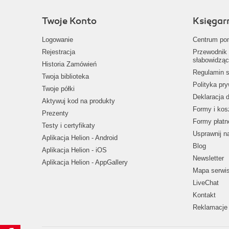
Twoje Konto
Księgar
Logowanie
Centrum po
Rejestracja
Przewodnik 
słabowidząc
Historia Zamówień
Regulamin s
Twoja biblioteka
Polityka pr
Twoje półki
Deklaracja 
Aktywuj kod na produkty
Formy i kos
Prezenty
Formy płatn
Testy i certyfikaty
Usprawnij 
Aplikacja Helion - Android
Blog
Aplikacja Helion - iOS
Newsletter
Aplikacja Helion - AppGallery
Mapa serwi
LiveChat
Kontakt
Reklamacje 