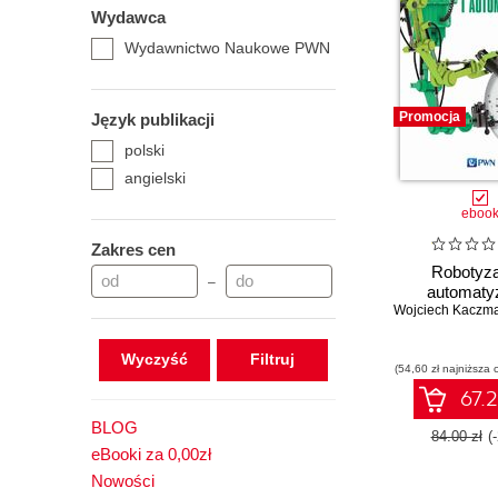
Wydawca
Wydawnictwo Naukowe PWN
Promocja
Język publikacji
polski
angielski
eboo
Zakres cen
Robotyza
–
automaty
Wojciech Kaczm
Wyczyść
(54,60 zł najniższa 
67.2
BLOG
84.00 zł
(
eBooki za 0,00zł
Nowości