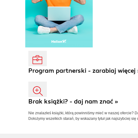
Program partnerski - zarabiaj więcej 
Brak książki? - daj nam znać »
Nie znalazłeś książki, którą powinniśmy mieć w naszej ofercie? 
Dołożymy wszelkich starań, by wskazany tytuł jak najszybciej się 