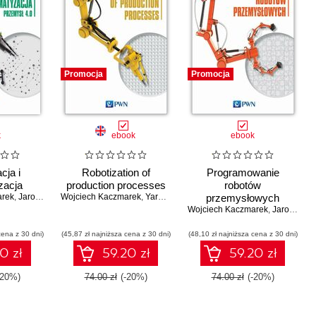
Promocja
Promocja
k
ebook
ebook
cja i
Robotization of
Programowanie
zacja
production processes
robotów
arek
,
Jarosław Panasiuk
Wojciech Kaczmarek
,
Yaroslav Panasiuk
przemysłowych
Wojciech Kaczmarek
,
Jarosław Panasiuk
cena z 30 dni)
(45,87 zł najniższa cena z 30 dni)
(48,10 zł najniższa cena z 30 dni)
0 zł
59.20 zł
59.20 zł
-20%)
74.00 zł
(-20%)
74.00 zł
(-20%)