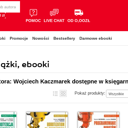
 zł
POMOC
LIVE CHAT
OD O,OOZŁ
oki
Promocje
Nowości
Bestsellery
Darmowe ebooki
ążki, ebooki
tora: Wojciech Kaczmarek dostępne w księgarn
Pokaż produkty:
Wszystkie