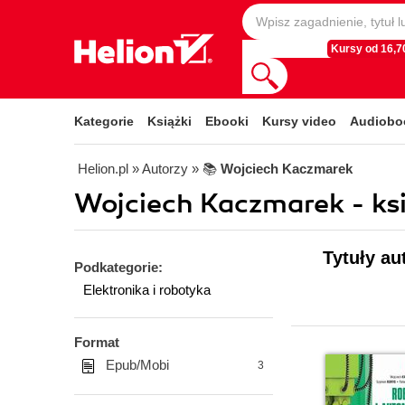
Kursy od 16,70
Kategorie
Książki
Ebooki
Kursy video
Audiobo
Helion.pl
» Autorzy
» 📚
Wojciech Kaczmarek
Wojciech Kaczmarek - ksi
Tytuły au
Podkategorie:
Elektronika i robotyka
Format
Epub/Mobi
3