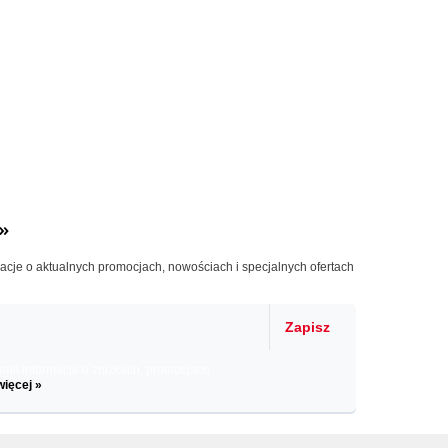
»
macje o aktualnych promocjach, nowościach i specjalnych ofertach
Zapisz
il informacje o zniżkach, promocjach
więcej »