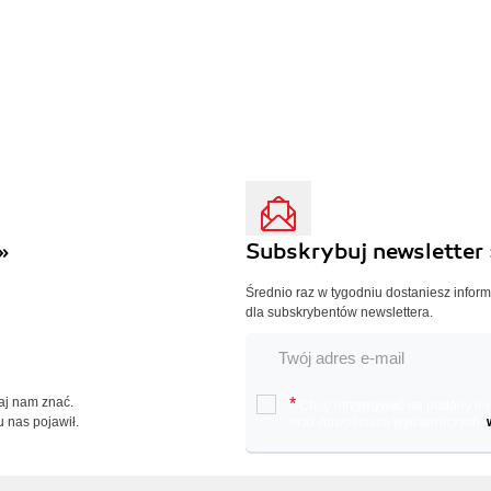
»
Subskrybuj newsletter 
Średnio raz w tygodniu dostaniesz infor
dla subskrybentów newslettera.
Daj nam znać.
*
Chcę otrzymywać na podany e-ma
u nas pojawił.
oraz nowościach wydawniczych.