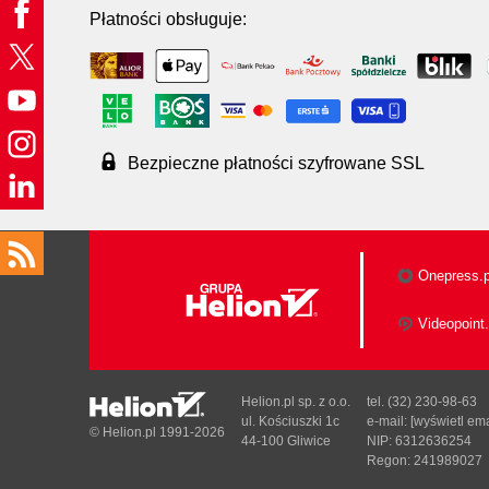
Płatności obsługuje:
Bezpieczne płatności szyfrowane SSL
Onepress.p
Videopoint.
Helion.pl sp. z o.o.
tel. (32) 230-98-63
ul. Kościuszki 1c
e-mail:
[wyświetl ema
© Helion.pl 1991-2026
44-100 Gliwice
NIP: 6312636254
Regon: 241989027