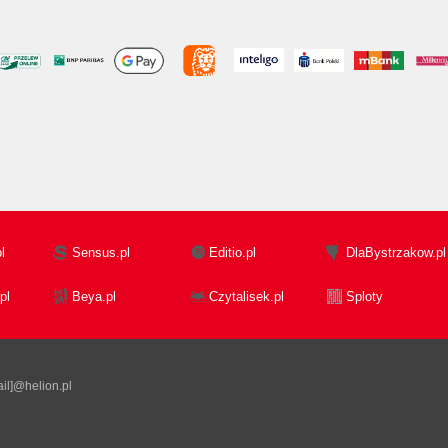
l
Sensus.pl
Editio.pl
DlaBystrzakow.pl
pl
Beya.pl
Czytalisek.pl
Sploty
il]@helion.pl