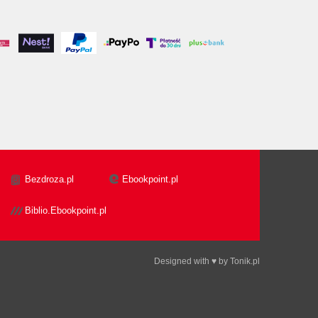
Bezdroza.pl
Ebookpoint.pl
Biblio.Ebookpoint.pl
Designed with ♥ by
Tonik.pl