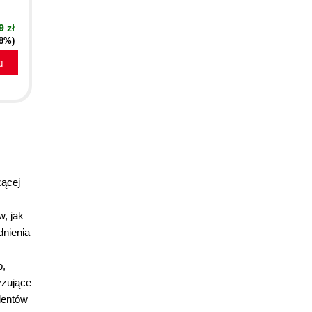
9 zł
18%)
a
ącej
, jak
dnienia
o,
yzujące
dentów