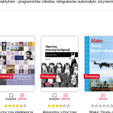
praktyków - programistów robotów, integratorów automatyki, inżynieró
romocja
Promocja
Promocja
książka
ebook
książka
ebook
ebook
ztuczna inteligencja.
Algorytmy sztucznej
Make: Drony d