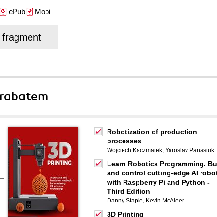
ePub
Mobi
j fragment
 rabatem
Robotization of production
processes
Wojciech Kaczmarek
,
Yaroslav Panasiuk
Learn Robotics Programming. Bu
and control cutting-edge AI robo
with Raspberry Pi and Python -
Third Edition
Danny Staple
,
Kevin McAleer
3D Printing