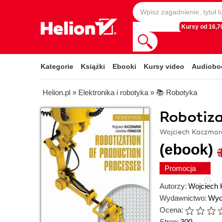
Kursy od 16,70
Kategorie
Książki
Ebooki
Kursy video
Audiobo
Helion.pl
»
Elektronika i robotyka
»
📚 Robotyka
Robotiza
Wojciech Kaczmare
(ebook)
Promocja
Autorzy:
Wojciech
Wydawnictwo:
Wyd
Ocena:
Stron:
300