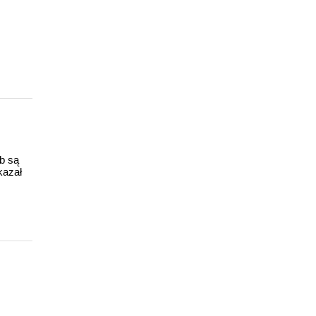
ub są
kazał