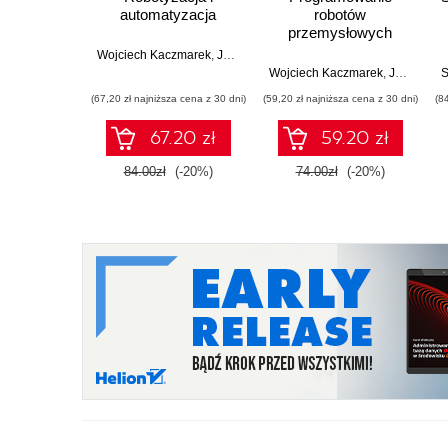
automatyzacja
robotów
przemysłowych
Wojciech Kaczmarek
,
Jarosław Panasiuk
Wojciech Kaczmarek
,
Jarosław Panasiuk
S
(67,20 zł najniższa cena z 30 dni)
(59,20 zł najniższa cena z 30 dni)
(8
67.20 zł
59.20 zł
84.00zł
(-20%)
74.00zł
(-20%)