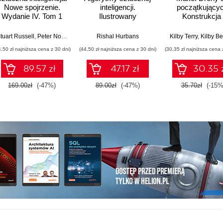
Nowe spojrzenie.
inteligencji.
początkującyc
Wydanie IV. Tom 1
Ilustrowany
Konstrukcja 
przewodnik
dostosowani
własnego
tuart Russell
,
Peter Norvig
Rishal Hurbans
Kilby Terry
,
Kilby Be
quadcopter
4,50 zł najniższa cena z 30 dni)
(44,50 zł najniższa cena z 30 dni)
(30,35 zł najniższa cena 
89.57 zł
47.17 zł
30.35 
169.00zł
(-47%)
89.00zł
(-47%)
35.70zł
(-15%