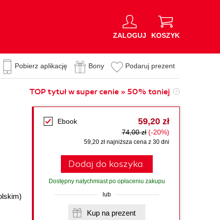
ZALOGUJ
KOSZYK
Pobierz aplikację
Bony
Podaruj prezent
TOP tytuł w super cenie » 50% taniej
59,20 zł
Ebook
74,00 zł
(-20%)
59,20 zł najniższa cena z 30 dni
Dodaj do koszyka
Dostępny natychmiast po opłaceniu zakupu
lub
olskim)
Kup na prezent