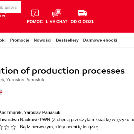
 zł
POMOC
LIVE CHAT
OD O,OOZŁ
oki
Promocje
Nowości
Bestsellery
Darmowe ebooki
tion of production processes
k, Yaroslav Panasiuk
 Kaczmarek
,
Yaroslav Panasiuk
awnictwo Naukowe PWN
(Z chęcią przeczytam książkę w języku p
Bądź pierwszym, który oceni tę książkę