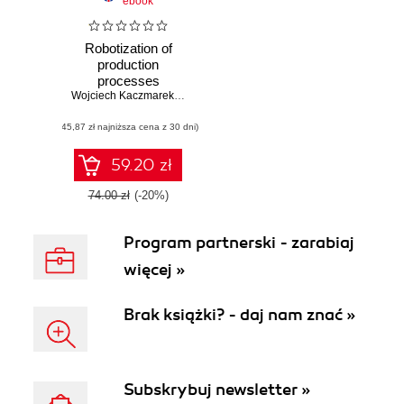
ebook
Robotization of
production
processes
Wojciech Kaczmarek
,
Yaroslav Panasiuk
(45,87 zł najniższa cena z 30 dni)
59.20 zł
74.00 zł
(-20%)
Program partnerski - zarabiaj
więcej »
Brak książki? - daj nam znać »
Subskrybuj newsletter »