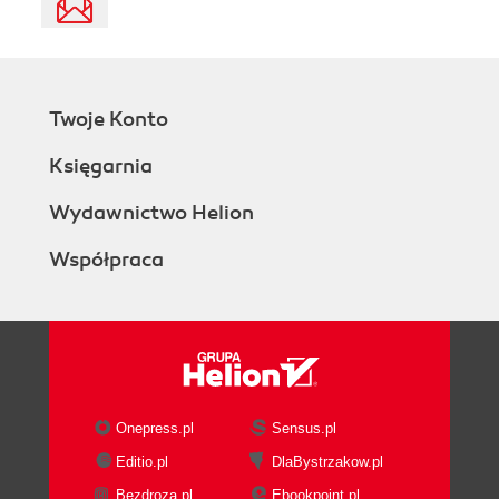
Twoje Konto
Księgarnia
Wydawnictwo Helion
Współpraca
Onepress.pl
Sensus.pl
Editio.pl
DlaBystrzakow.pl
Bezdroza.pl
Ebookpoint.pl