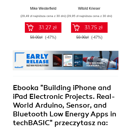
Niekonwencjonalne
sterowania w
sygnał
gadżety z
pigułce
Mike Westerfield
Witold Krieser
Tomas
technologią Arduino
(29,49 zł najniższa cena z 30 dni)
(29,95 zł najniższa cena z 30 dni)
(186,75 zł 
i techBASIC
31.27 zł
31.75 zł
2
59.00zł
(-47%)
59.90zł
(-47%)
249.
Ebooka
"Building iPhone and
iPad Electronic Projects. Real-
World Arduino, Sensor, and
Bluetooth Low Energy Apps in
techBASIC"
przeczytasz na: