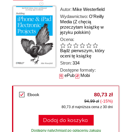
Autor:
Mike Westerfield
Wydawnictwo:
O'Reilly
Media
(Z chęcią
przeczytam książkę w
języku polskim)
Ocena:
Bądź pierwszym, który
oceni tę książkę
Stron:
334
Dostępne formaty:
ePub
Mobi
80,73 zł
Ebook
94,99 zł
(-15%)
80,73 zł najniższa cena z 30 dni
Dodaj do koszyka
Dostępny natychmiast po opłaceniu zakupu