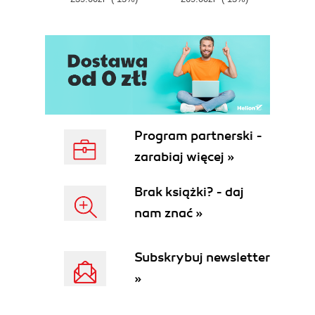
What Is HiJack?
Building the Sensor
External Power for HiJack
Hello HiJack
When Things Go Wrong
A Better HiJack Program
For More Information
5. Creating a Moisture Meter with HiJack
Program partnerski -
Adding a Moisture Meter to the Tricorder
zarabiaj więcej »
Assembling the Moisture Meter
Calibration
Brak książki? - daj
Collecting the Calibration Data
nam znać »
Moving Datafiles to and from techBASIC
Using the Calibration Data
Better Software
Subskrybuj newsletter
The Complete Moisture Meter Source
»
6. Bluetooth Low Energy
What Is Bluetooth Low Energy?
The TI SensorTag