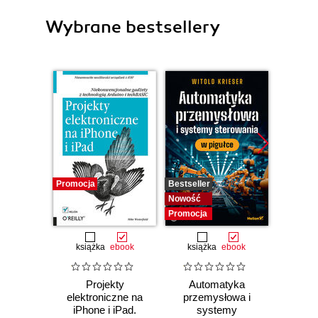
Wybrane bestsellery
Promocja
Bestseller
Nowość
Nowość
Promocj
Promocja
książka
ebook
książka
ebook
Projekty
Automatyka
PLC i 
elektroniczne na
przemysłowa i
Kur
iPhone i iPad.
systemy
Liczni