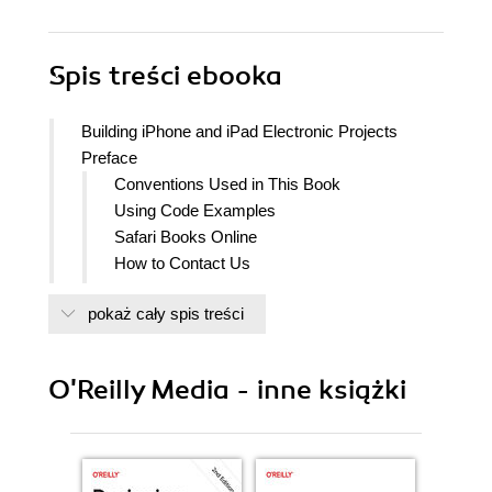
Spis treści
ebooka
Building iPhone and iPad Electronic Projects
Preface
Conventions Used in This Book
Using Code Examples
Safari Books Online
How to Contact Us
Acknowledgments
pokaż cały spis treści
Credits
1. Getting Familiar with techBASIC and Built-in
Sensors
O'Reilly Media - inne książki
Your Own Tricorder
A Crash Course in techBASIC
techBASIC Sampler
Running Your First Program