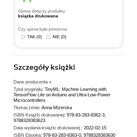
MLOps na mikrokontrolerach. Książka dobrze
przetłumaczona, kody działają bez zarzutu.
Opinia dotyczy produktu:
Polecam dla osób mających doświadczenie z
ksiązka drukowana
mikrokontrolerami, książka tłumaczy podstawy w
Czy opinia była pomocna:
minimalnym stopniu, skupiając się na praktycznej
TAK
(
0
)
NIE
(
0
)
implementacji TinyML.
Szczegóły
książki
Dane producenta
»
Tytuł oryginału:
TinyML: Machine Learning with
TensorFlow Lite on Arduino and Ultra-Low-Power
Microcontrollers
Tłumaczenie:
Anna Mizerska
ISBN Książki drukowanej:
978-83-283-8362-3,
9788328383623
Data wydania książki drukowanej :
2022-02-15
ISBN Ebooka:
978-83-283-8363-0, 9788328383630