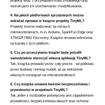
projekty wraz z przykładami kodu źródłowego oraz
Rozdział 5. Witaj, świecie TinyML: budowanie
instrukcjami ich uruchamiania i modyfikowania.
aplikacji
Omówienie testów
4. Na jakich platformach sprzętowych można
Dodawanie zależności
wdrażać opisane w książce projekty TinyML?
Przygotowanie testów
Projekty można realizować na różnych
Przygotowanie do rejestrowania danych
mikrokontrolerach, m.in. Arduino, SparkFun Edge oraz
Mapowanie naszego modelu
STM32F746G Discovery. Książka omawia wdrożenia
Klasa AllOpsResolver
na każdej z tych platform.
Alokacja pamięci dla modelu
Tworzenie interpretera
5. Czy po przeczytaniu książki będę potrafił
Sprawdzenie tensora wejścia
samodzielnie stworzyć własną aplikację TinyML?
Uruchamianie procesu wnioskowania
Tak, książka prowadzi przez cały proces - od podstaw,
Odczytywanie danych wyjściowych
przez budowę i trening modeli, aż po wdrożenie
Uruchamianie testów
własnych rozwiązań na mikrokontrolerach.
Pobieranie kodu
6. Czy książka omawia kwestie bezpieczeństwa i
Uruchamianie testów za pomocą
prywatności w projektach TinyML?
Make
Tak, jeden z rozdziałów poświęcony jest zagadnieniom
Budowa pliku z projektem
prywatności, bezpieczeństwa danych oraz ochrony
Omówienie kodu źródłowego