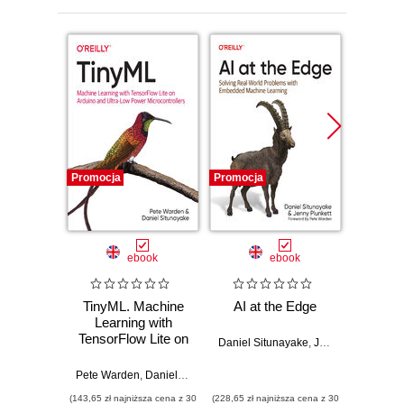
Promocja
Promocja
Promocj
ebook
ebook
TinyML. Machine
AI at the Edge
Big Da
Learning with
A Guid
TensorFlow Lite on
Genera
Daniel Situnayake
,
Jenny Plunkett
Arduino and Ultra-
Low-Power
Pete Warden
,
Daniel Situnayake
Pet
Microcontrollers
(143,65 zł najniższa cena z 30
(228,65 zł najniższa cena z 30
(50,91 zł naj