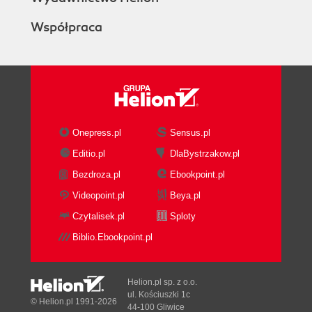
Rozdział 7. Wykrywanie słowa wybudzającego:
budowanie aplikacji
Współpraca
Co będziemy tworzyć?
Architektura aplikacji
Wprowadzenie do naszego modelu
Wszystkie elementy aplikacji
Omówienie testów
Podstawowy przepływ danych
Onepress.pl
Sensus.pl
Element dostarczający dane audio
Editio.pl
DlaBystrzakow.pl
Element dostarczający cechy
Sposób przetwarzania dźwięku na
Bezdroza.pl
Ebookpoint.pl
spektrogram przez element
Videopoint.pl
Beya.pl
dostarczający dane audio
Czytalisek.pl
Sploty
Element rozpoznający polecenia
Biblio.Ebookpoint.pl
Element reagujący na polecenia
Nasłuchiwanie słów wybudzających
Uruchomienie naszej aplikacji
Helion.pl sp. z o.o.
Uruchomienie aplikacji na mikrokontrolerach
ul. Kościuszki 1c
© Helion.pl 1991-2026
Arduino
44-100 Gliwice