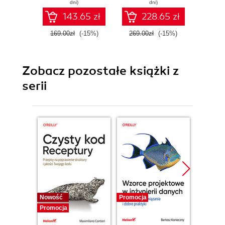
dni)
dni)
143.65 zł
228.65 zł
169.00zł
(-15%)
269.00zł
(-15%)
59.9
Zobacz pozostałe książki z
serii
Nowość
Promocja
Bestselle
Promocja
Promocj