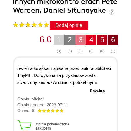
innych mikrokontrolerach Pete
Warden, Daniel Situnayake
Dodaj opinię
6.0
1
2
3
4
5
6
(0)
(0)
(0)
(0)
(0)
(1)
Świetna książka, napisana przez autora biblioteki
TinyML. Do wykonania przykładów został
stworzony zestaw Anduino z potrzebnymi
akcesoriami, książkę wspiera również kurs
Rozwiń »
udostępniony na edX. Pierwsza część książki
Opinia: Michał
wprowadza w tematykę uczenia maszynowego,
Opinia dodana: 2023-07-11
następnie mamy szczegółowy opis kilku
Ocena: 6
praktycznych projektów, zaś w drugiej części
książki następują ogólne rozważania dotyczące
Opinia potwierdzona
zakupem