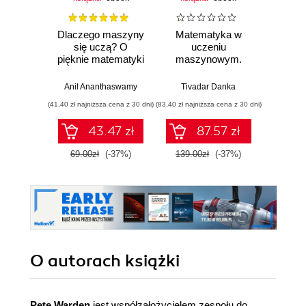
Dlaczego maszyny
Matematyka w
Graf
się uczą? O
uczeniu
neurono
pięknie matematyki
maszynowym.
p
i działaniu
Opanuj algebrę
współczesnej
liniową, rachunek
Anil Ananthaswamy
Tivadar Danka
Fil
sztucznej
różniczkowy i
(41,40 zł najniższa cena z 30 dni)
(83,40 zł najniższa cena z 30 dni)
(47,40 zł naj
inteligencji
całkowy oraz
rachunek
43.47 zł
87.57 zł
prawdopodobieństwa
69.00zł
(-37%)
139.00zł
(-37%)
79.0
O autorach
książki
Pete Warden
jest współzałożycielem zespołu do