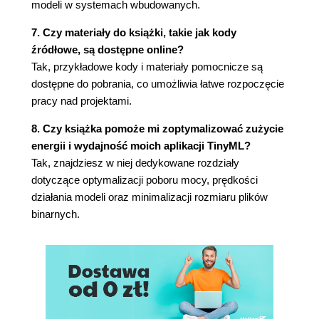
modeli w systemach wbudowanych.
Początek pliku main_functions.cc
Obsługa wyjścia za pomocą
7. Czy materiały do książki, takie jak kody
output_handler.cc
źródłowe, są dostępne online?
Koniec pliku main_functions.cc
Tak, przykładowe kody i materiały pomocnicze są
Omówienie pliku main.cc
dostępne do pobrania, co umożliwia łatwe rozpoczęcie
Uruchomienie aplikacji
pracy nad projektami.
Podsumowanie
8. Czy książka pomoże mi zoptymalizować zużycie
Rozdział 6. Witaj, świecie TinyML: uruchomienie
energii i wydajność moich aplikacji TinyML?
aplikacji na mikrokontrolerze
Tak, znajdziesz w niej dedykowane rozdziały
Czym właściwie jest mikrokontroler?
dotyczące optymalizacji poboru mocy, prędkości
Arduino
działania modeli oraz minimalizacji rozmiaru plików
Obsługa wyjścia na Arduino
binarnych.
Uruchomienie przykładu
Wprowadzanie własnych zmian
SparkFun Edge
Obsługa wyjścia na SparkFun Edge
Uruchomienie przykładu
Kompilacja
Podpis pliku binarnego