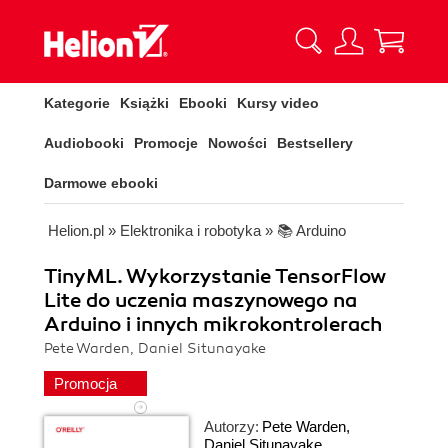
Kategorie
Książki
Ebooki
Kursy video
Audiobooki
Promocje
Nowości
Bestsellery
Darmowe ebooki
Helion.pl
»
Elektronika i robotyka
»
📚 Arduino
TinyML. Wykorzystanie TensorFlow
Lite do uczenia maszynowego na
Arduino i innych mikrokontrolerach
Pete Warden, Daniel Situnayake
Promocja
Autorzy:
Pete Warden
,
Daniel Situnayake