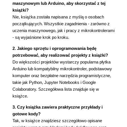
maszynowym lub Arduino, aby skorzystać z tej
maszynowego
książki?
Python i Jupyter Notebooks
Nie, książka została napisana z myślą o osobach
Google Colaboratory
początkujących. Wszystkie zagadnienia - zarówno z
TensorFlow i Keras
uczenia maszynowego, jak i pracy z mikrokontrolerami
Budowa naszego modelu
- są wyjaśnione krok po kroku.
Importowanie pakietów
Generowanie danych
2. Jakiego sprzętu i oprogramowania będę
Rozdzielanie danych
potrzebować, aby realizować projekty z książki?
Definiowanie podstawowego modelu
Do większości projektów wystarczy popularna płytka
Trenowanie naszego modelu
Arduino lub kompatybilny mikrokontroler, podstawowy
Wskaźniki treningu
komputer oraz bezpłatne narzędzia programistyczne,
Wykres historii
takie jak Python, Jupyter Notebooks i Google
Ulepszenie naszego modelu
Colaboratory. Szczegółowa lista znajduje się w
Test
książce.
Konwertowanie modelu na potrzeby
3. Czy książka zawiera praktyczne przykłady i
TensorFlow Lite
gotowe kody?
Konwertowanie na plik C
Tak, w książce znajdziesz szczegółowo opisane
Podsumowanie