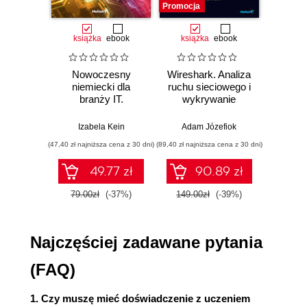
Promocja
Promocj
Etykietowanie danych
Nasz gotowy zestaw danych
książka
ebook
książka
ebook
ksią
Zaprojektowanie architektury modelu
Generowanie atrybutów z danych
Nowoczesny
Wireshark. Analiza
Aut
Tworzenie okien czasowych
niemiecki dla
ruchu sieciowego i
prze
Normalizacja
branży IT.
wykrywanie
s
Myślenie z uczeniem maszynowym
Praktyczne
włamań
ste
przykłady i
p
Trenowanie modelu
Izabela Kein
Adam Józefiok
Wito
ćwiczenia
Niedotrenowanie i przetrenowanie
(47,40 zł najniższa cena z 30 dni)
(89,40 zł najniższa cena z 30 dni)
(35,94 zł naj
Trening, walidacja i testowanie
49.77 zł
90.89 zł
Przekształcenie modelu
Uruchomienie procesu wnioskowania
79.00zł
(-37%)
149.00zł
(-39%)
59.9
Ocena i rozwiązanie ewentualnych
problemów
Najczęściej zadawane pytania
Podsumowanie
Rozdział 4. Witaj, świecie TinyML: budowa i
(FAQ)
trenowanie modelu
Co będziemy budować?
1. Czy muszę mieć doświadczenie z uczeniem
Nasz zestaw narzędzi do uczenia