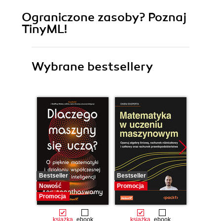
Ograniczone zasoby? Poznaj
TinyML!
Wybrane bestsellery
Bestseller
Bestseller
Promocj
Nowość
Promocja
Promocja
książka
ebook
książka
ebook
ksią