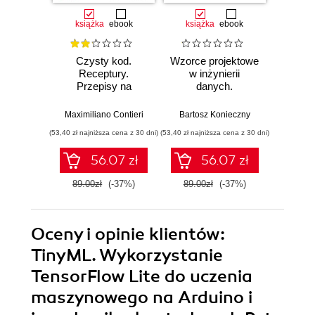
książka
ebook
książka
ebook
ksią
Czysty kod.
Wzorce projektowe
Lan
Receptury.
w inżynierii
Lan
Przepisy na
danych.
Proj
poprawienie
Sprawdzone
aplika
struktury i jakości
rozwiązania i dobre
na
Maximiliano Contieri
Bartosz Konieczny
Mayo Os
Twojego kodu
praktyki
mo
(53,40 zł najniższa cena z 30 dni)
(53,40 zł najniższa cena z 30 dni)
(47,40 zł naj
języ
p
56.07 zł
56.07 zł
89.00zł
(-37%)
89.00zł
(-37%)
79.0
Oceny i opinie klientów:
TinyML. Wykorzystanie
TensorFlow Lite do uczenia
maszynowego na Arduino i