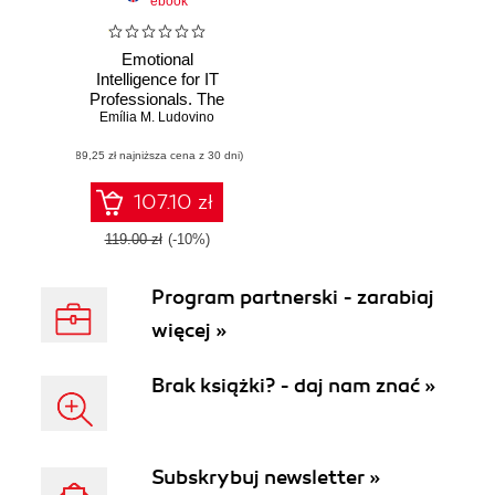
ebook
Emotional
Intelligence for IT
Professionals. The
must-have guide
Emília M. Ludovino
for a successful
(89,25 zł najniższa cena z 30 dni)
career in IT
107.10 zł
119.00 zł
(-10%)
Program partnerski - zarabiaj
więcej »
Brak książki? - daj nam znać »
Subskrybuj newsletter »