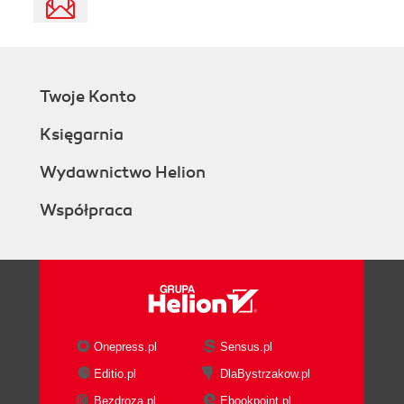
Twoje Konto
Księgarnia
Wydawnictwo Helion
Współpraca
Onepress.pl
Sensus.pl
Editio.pl
DlaBystrzakow.pl
Bezdroza.pl
Ebookpoint.pl