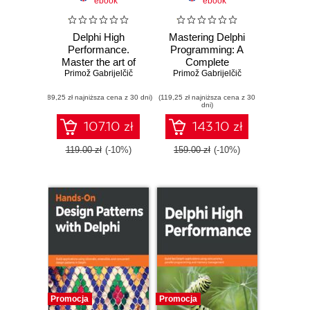
ebook
ebook
Delphi High
Mastering Delphi
Performance.
Programming: A
Master the art of
Complete
Primož Gabrijelčič
concurrency,
Reference Guide.
Primož Gabrijelčič
parallel
Learn all about
(89,25 zł najniższa cena z 30 dni)
programming, and
(119,25 zł najniższa cena z 30
building fast,
dni)
memory
scalable, and high
management to
performing
107.10 zł
143.10 zł
build fast Delphi
applications with
apps - Second
Delphi
119.00 zł
(-10%)
159.00 zł
(-10%)
Edition
Promocja
Promocja