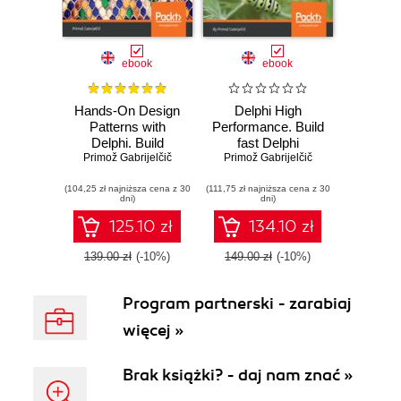
ebook
ebook
Hands-On Design
Delphi High
Patterns with
Performance. Build
Delphi. Build
fast Delphi
applications using
Primož Gabrijelčič
applications using
Primož Gabrijelčič
idiomatic,
concurrency,
(104,25 zł najniższa cena z 30
extensible, and
(111,75 zł najniższa cena z 30
parallel
dni)
dni)
concurrent design
programming and
patterns in Delphi
memory
125.10 zł
134.10 zł
management
139.00 zł
(-10%)
149.00 zł
(-10%)
Program partnerski - zarabiaj
więcej »
Brak książki? - daj nam znać »