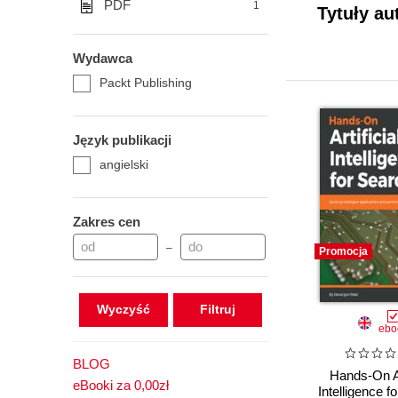
PDF
1
Tytuły au
Wydawca
Packt Publishing
Język publikacji
angielski
Zakres cen
–
Promocja
Wyczyść
ebo
BLOG
Hands-On Ar
eBooki za 0,00zł
Intelligence f