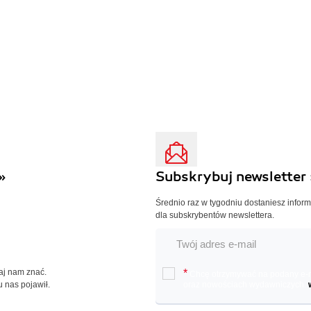
»
Subskrybuj newsletter 
Średnio raz w tygodniu dostaniesz infor
dla subskrybentów newslettera.
Daj nam znać.
*
Chcę otrzymywać na podany e-ma
u nas pojawił.
oraz nowościach wydawniczych.