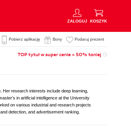
ZALOGUJ
KOSZYK
Pobierz aplikację
Bony
Podaruj prezent
TOP tytuł w super cenie » 50% taniej
. Her research interests include deep learning,
ter's in artificial intelligence at the University
rked on various industrial and research projects
ion and detection, and advertisement ranking.