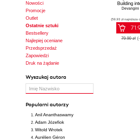
Nowości
Building int
applicatio
Devangini 
Promocje
perform ent
Outlet
(59,93 zł najniższa 
search
Ostatnie sztuki
71.9
Bestsellery
79.90 zł
(
Najlepiej oceniane
Przedsprzedaż
Zapowiedzi
Druk na żądanie
Wyszukaj autora
Popularni autorzy
Anil Ananthaswamy
Adam Józefiok
Witold Wrotek
Aurélien Géron