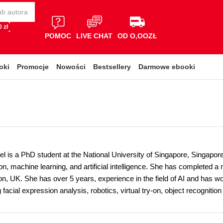
 zł
POMOC
LIVE CHAT
OD O,OOZŁ
oki
Promocje
Nowości
Bestsellery
Darmowe ebooki
l is a PhD student at the National University of Singapore, Singapore
n, machine learning, and artificial intelligence. She has completed a mas
n, UK. She has over 5 years, experience in the field of AI and has wo
ng facial expression analysis, robotics, virtual try-on, object recognit