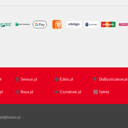
l
Sensus.pl
Editio.pl
DlaBystrzakow.pl
pl
Beya.pl
Czytalisek.pl
Sploty
il]@helion.pl