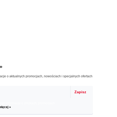
»
macje o aktualnych promocjach, nowościach i specjalnych ofertach
Zapisz
il informacje o zniżkach, promocjach
więcej »