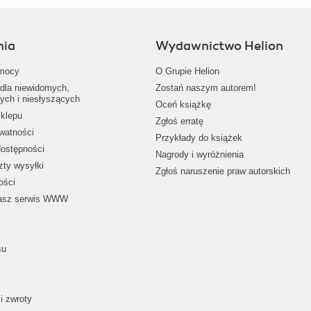
nia
Wydawnictwo Helion
mocy
O Grupie Helion
dla niewidomych,
Zostań naszym autorem!
ych i niesłyszących
Oceń książkę
klepu
Zgłoś erratę
ywatności
Przykłady do książek
dostępności
Nagrody i wyróżnienia
zty wysyłki
Zgłoś naruszenie praw autorskich
ości
nasz serwis WWW
su
i zwroty