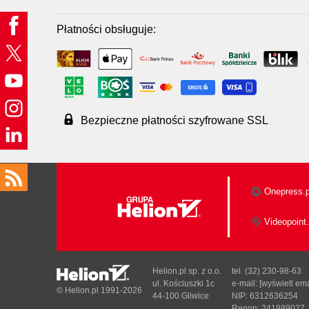
Płatności obsługuje:
Bezpieczne płatności szyfrowane SSL
Onepress.p
Videopoint.
Helion.pl sp. z o.o.
tel. (32) 230-98-63
ul. Kościuszki 1c
e-mail:
[wyświetl ema
© Helion.pl 1991-2026
44-100 Gliwice
NIP: 6312636254
Regon: 241989027