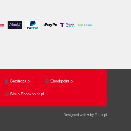
Bezdroza.pl
Ebookpoint.pl
Biblio.Ebookpoint.pl
Designed with ♥ by
Tonik.pl