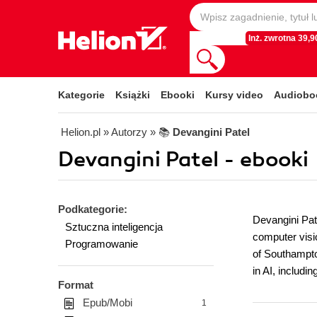
Inż. zwrotna 39,90
Kategorie
Książki
Ebooki
Kursy video
Audiobo
Helion.pl
» Autorzy
» 📚
Devangini Patel
Devangini Patel - ebooki
Podkategorie:
Devangini Pate
Sztuczna inteligencja
computer visio
Programowanie
of Southampto
in AI, includi
Format
Epub/Mobi
1