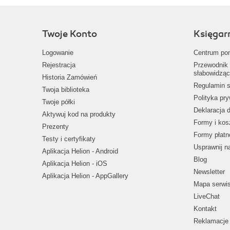
Twoje Konto
Księgar
Logowanie
Centrum po
Rejestracja
Przewodnik 
słabowidząc
Historia Zamówień
Regulamin s
Twoja biblioteka
Polityka pr
Twoje półki
Deklaracja 
Aktywuj kod na produkty
Formy i kos
Prezenty
Formy płatn
Testy i certyfikaty
Usprawnij 
Aplikacja Helion - Android
Blog
Aplikacja Helion - iOS
Newsletter
Aplikacja Helion - AppGallery
Mapa serwi
LiveChat
Kontakt
Reklamacje 