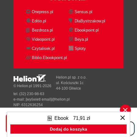
Onepress.pl
Sensus.pl
Editio.pl
DlaBystrzakow.pl
Bezdroza.pl
Ebookpoint.pl
Videopoint.pl
Beya.pl
Czytalisek.pl
Sploty
Biblio.Ebookpoint.pl
Helion.pl sp. z o.o.
ul. Kościuszki 1c
© Helion.pl 1991-2026
44-100 Gliwice
tel. (32) 230-98-63
e-mail:
[wyświetl email]@helion.pl
NIP: 6312636254
Regon: 241989027
Ebook
71,91 zł
Designed with ♥ by
Tonik.pl
Dodaj do koszyka
Pełna wersja strony »