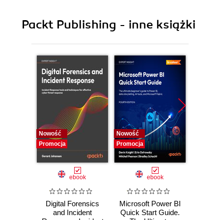
Packt Publishing - inne książki
Nowość
Nowość
Nowość
Promocja
Promocja
Promocj
ebook
ebook
Digital Forensics
Microsoft Power BI
Pract
and Incident
Quick Start Guide.
Intel