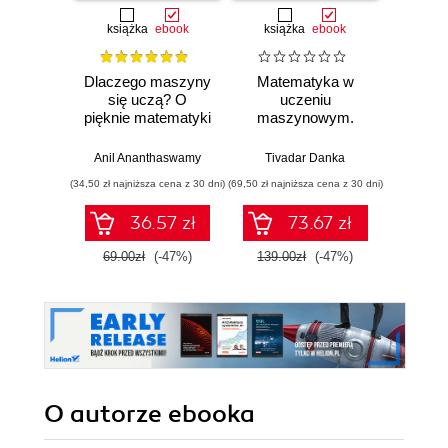
książka
ebook
książka
ebook
ksią
Dlaczego maszyny
Matematyka w
Graf
się uczą? O
uczeniu
neurono
pięknie matematyki
maszynowym.
p
i działaniu
Opanuj algebrę
współczesnej
liniową, rachunek
Anil Ananthaswamy
Tivadar Danka
Fil
sztucznej
różniczkowy i
(34,50 zł najniższa cena z 30 dni)
(69,50 zł najniższa cena z 30 dni)
(39,50 zł naj
inteligencji
całkowy oraz
rachunek
36.57 zł
73.67 zł
prawdopodobieństwa
69.00zł
(-47%)
139.00zł
(-47%)
79.0
O autorze
ebooka