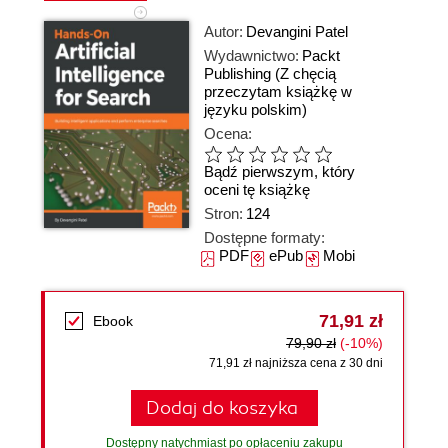
Autor:
Devangini Patel
Wydawnictwo:
Packt
Publishing
(Z chęcią
przeczytam książkę w
języku polskim)
Ocena:
Bądź pierwszym, który
oceni tę książkę
Stron:
124
Dostępne formaty:
PDF
ePub
Mobi
71,91 zł
Ebook
79,90 zł
(-10%)
71,91 zł najniższa cena z 30 dni
Dodaj do koszyka
Dostępny natychmiast po opłaceniu zakupu