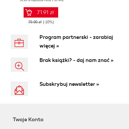
(59,93 zł najniższa cena z 30 dni)
JavaScript to build
exciting IoT
projects
71.91 zł
79.90 zł
(-10%)
Program partnerski - zarabiaj
więcej »
Brak książki? - daj nam znać »
Subskrybuj newsletter »
Twoje Konto