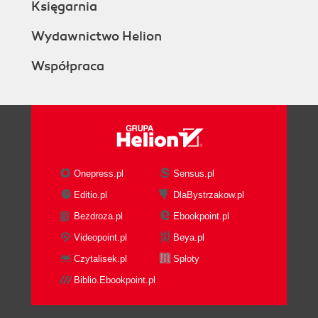
Księgarnia
Wydawnictwo Helion
Współpraca
Onepress.pl
Sensus.pl
Editio.pl
DlaBystrzakow.pl
Bezdroza.pl
Ebookpoint.pl
Videopoint.pl
Beya.pl
Czytalisek.pl
Sploty
Biblio.Ebookpoint.pl