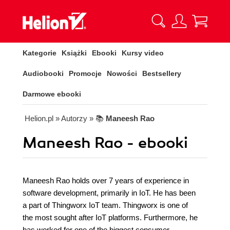
Kategorie
Książki
Ebooki
Kursy video
Audiobooki
Promocje
Nowości
Bestsellery
Darmowe ebooki
Helion.pl
» Autorzy
» 📚
Maneesh Rao
Maneesh Rao - ebooki
Maneesh Rao holds over 7 years of experience in
software development, primarily in IoT. He has been
a part of Thingworx IoT team. Thingworx is one of
the most sought after IoT platforms. Furthermore, he
has worked for one of the biggest consumer