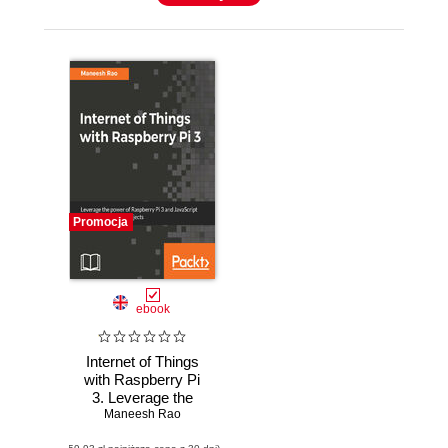
Promocja
ebook
Internet of Things
with Raspberry Pi
3. Leverage the
Maneesh Rao
power of
Raspberry Pi 3 and