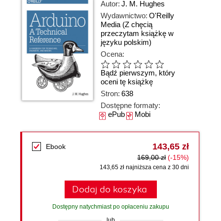
Autor:
J. M. Hughes
Wydawnictwo:
O'Reilly
Media
(Z chęcią
przeczytam książkę w
języku polskim)
Ocena:
Bądź pierwszym, który
oceni tę książkę
Stron:
638
Dostępne formaty:
ePub
Mobi
143,65 zł
Ebook
169,00 zł
(-15%)
143,65 zł najniższa cena z 30 dni
Dodaj do koszyka
Dostępny natychmiast po opłaceniu zakupu
lub