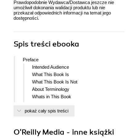
Prawdopodobnie Wydawca/Dostawca jeszcze nie
umożliwił dokonania walidacji produktu lub nie
przekazał odpowiednich informacji na temat jego
dostępności.
Spis treści
ebooka
Preface
Intended Audience
What This Book Is
What This Book Is Not
About Terminology
Whats in This Book
Endorsements
pokaż cały spis treści
Conventions Used in This Book
Safari Books Online
How to Contact Us
O'Reilly Media - inne książki
Acknowledgments