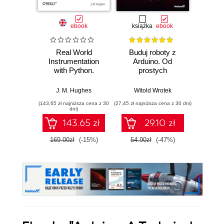
ebook
książka
ebook
ksią
Real World
Buduj roboty z
W labi
Instrumentation
Arduino. Od
Bu
with Python.
prostych
ur
Automated Data
konstrukcji do
wykor
Acquisition and
zaawansowanych
układó
J. M. Hughes
Witold Wrotek
Andrzej
Control Systems
systemów
(143,65 zł najniższa cena z 30
(27,45 zł najniższa cena z 30 dni)
(24,95 zł naj
dni)
143.65 zł
29.10 zł
169.00zł
(-15%)
54.90zł
(-47%)
49.9