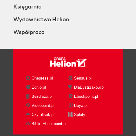
Księgarnia
Wydawnictwo Helion
Współpraca
Onepress.pl
Sensus.pl
Editio.pl
DlaBystrzakow.pl
Bezdroza.pl
Ebookpoint.pl
Videopoint.pl
Beya.pl
Czytalisek.pl
Sploty
Biblio.Ebookpoint.pl