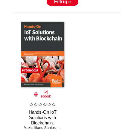
Filtruj »
Promocja
ebook
Hands-On IoT
Solutions with
Blockchain.
Maximiliano Santos
Discover how
,
Enio Moura
converging IoT and