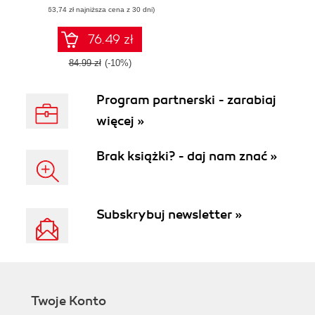
(63,74 zł najniższa cena z 30 dni)
blockchain can
help you build
effective solutions
76.49 zł
84.99 zł
(-10%)
Program partnerski - zarabiaj
więcej »
Brak książki? - daj nam znać »
Subskrybuj newsletter »
Twoje Konto