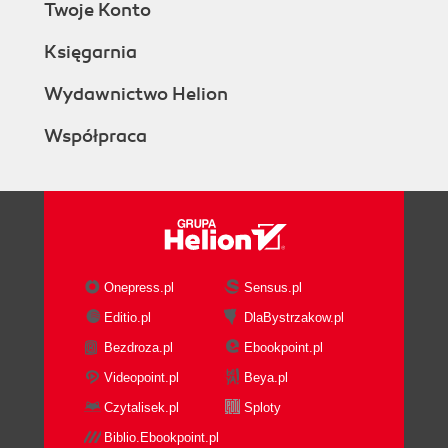
Twoje Konto
Księgarnia
Wydawnictwo Helion
Współpraca
Onepress.pl
Sensus.pl
Editio.pl
DlaBystrzakow.pl
Bezdroza.pl
Ebookpoint.pl
Videopoint.pl
Beya.pl
Czytalisek.pl
Sploty
Biblio.Ebookpoint.pl