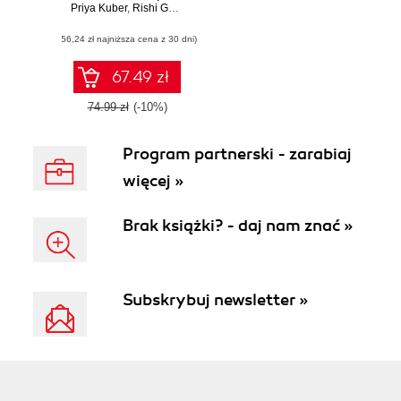
Priya Kuber
robots and
,
Rishi Gaurav Bhatnagar
,
Vijay Varada
,
Dhairya Dand
,
A
electronics
(56,24 zł najniższa cena z 30 dni)
67.49 zł
74.99 zł
(-10%)
Program partnerski - zarabiaj
więcej »
Brak książki? - daj nam znać »
Subskrybuj newsletter »