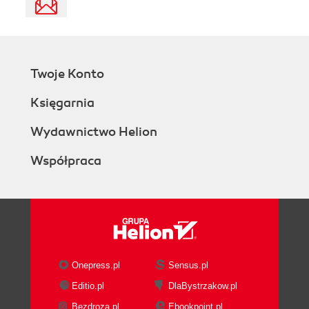
Twoje Konto
Księgarnia
Wydawnictwo Helion
Współpraca
Onepress.pl
Sensus.pl
Editio.pl
DlaBystrzakow.pl
Bezdroza.pl
Ebookpoint.pl