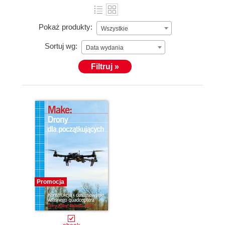
Pokaż produkty:
Wszystkie
Sortuj wg:
Data wydania
Filtruj »
Promocja