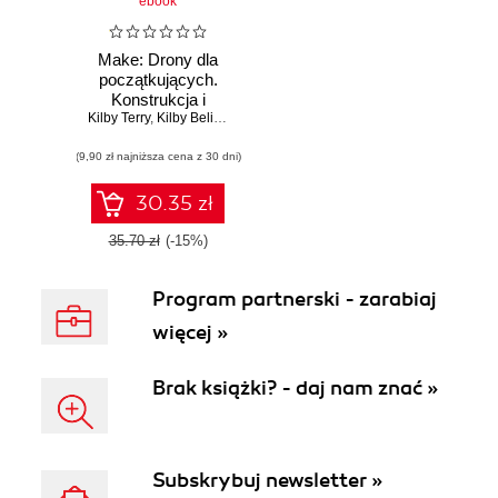
ebook
Make: Drony dla
początkujących.
Konstrukcja i
Kilby Terry
dostosowanie
,
Kilby Belinda
własnego
(9,90 zł najniższa cena z 30 dni)
quadcoptera
30.35 zł
35.70 zł
(-15%)
Program partnerski - zarabiaj
więcej »
Brak książki? - daj nam znać »
Subskrybuj newsletter »