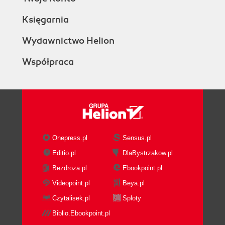
Księgarnia
Wydawnictwo Helion
Współpraca
Onepress.pl
Sensus.pl
Editio.pl
DlaBystrzakow.pl
Bezdroza.pl
Ebookpoint.pl
Videopoint.pl
Beya.pl
Czytalisek.pl
Sploty
Biblio.Ebookpoint.pl