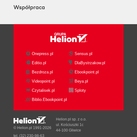
Współpraca
Onepress.pl
Sensus.pl
Editio.pl
DlaBystrzakow.pl
Bezdroza.pl
Ebookpoint.pl
Videopoint.pl
Beya.pl
Czytalisek.pl
Sploty
Biblio.Ebookpoint.pl
Helion.pl sp. z o.o.
ul. Kościuszki 1c
© Helion.pl 1991-2026
44-100 Gliwice
tel. (32) 230-98-63