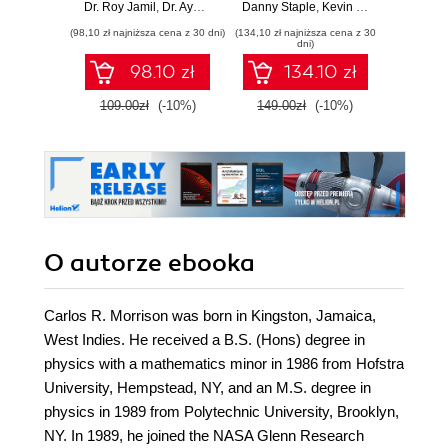
systems through
robots with
Dr. Roy Jamil
,
Dr. Ayoub Bourjilat
Danny Staple
,
Kevin McAleer
hands-on recipes
Raspberry Pi and
(98,10 zł najniższa cena z 30 dni)
(134,10 zł najniższa cena z 30
(125,10 zł 
Python - Third
dni)
Edition
98.10 zł
134.10 zł
109.00zł
(-10%)
149.00zł
(-10%)
139.0
O autorze
ebooka
Carlos R. Morrison was born in Kingston, Jamaica,
West Indies. He received a B.S. (Hons) degree in
physics with a mathematics minor in 1986 from Hofstra
University, Hempstead, NY, and an M.S. degree in
physics in 1989 from Polytechnic University, Brooklyn,
NY. In 1989, he joined the NASA Glenn Research