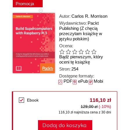
Promocja
Autor:
Carlos R. Morrison
Wydawnictwo:
Packt
Publishing
(Z chęcią
przeczytam książkę w
języku polskim)
Ocena:
Bądź pierwszym, który
oceni tę książkę
Stron:
254
Dostępne formaty:
PDF
ePub
Mobi
116,10 zł
Ebook
129,00 zł
(-10%)
116,10 zł najniższa cena z 30 dni
Dodaj do koszyka