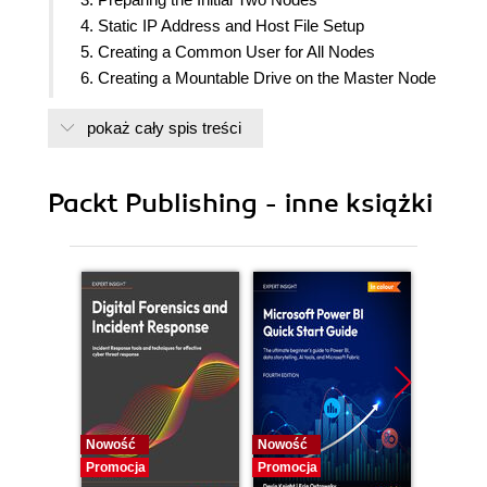
4. Static IP Address and Host File Setup
5. Creating a Common User for All Nodes
6. Creating a Mountable Drive on the Master Node
7. Configuring the Eight Nodes
pokaż cały spis treści
8. Testing the Super Cluster
9. Real-World Math Application
10. Real-World Physics Application
Packt Publishing - inne książki
11. Real-World Engineering Application
Nowość
Nowość
Nowość
Promocja
Promocja
Promocj