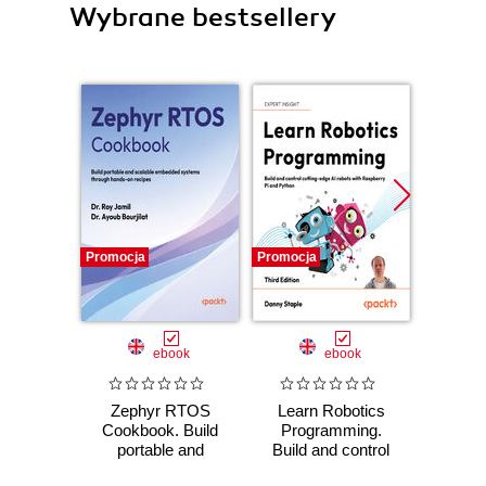
Wybrane bestsellery
Promocja
Promocja
Promocj
ebook
ebook
Zephyr RTOS
Learn Robotics
Micro
Cookbook. Build
Programming.
P
portable and
Build and control
scalable embedded
cutting-edge AI
Golok