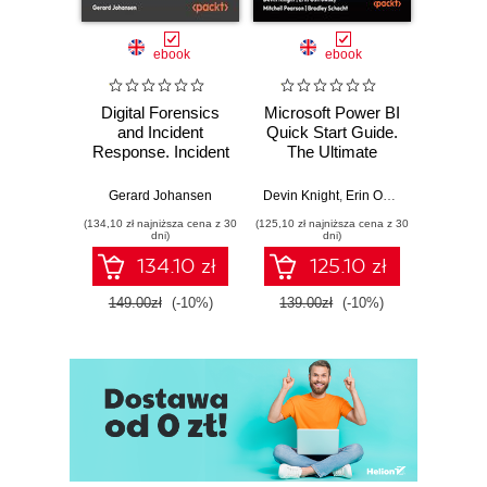
ebook
ebook
Digital Forensics
Microsoft Power BI
Pract
and Incident
Quick Start Guide.
Intel
Response. Incident
The Ultimate
Data-D
Response tools
Beginner's Guide
Hunti
and techniques for
to Power BI, Data
your c
Gerard Johansen
Devin Knight
,
Erin Ostrowsky
,
Mitchel
effective cyber
Storytelling, AI
effor
(134,10 zł najniższa cena z 30
(125,10 zł najniższa cena z 30
(116,10 zł 
threat response -
Tools, and
dete
dni)
dni)
Fourth Edition
Microsoft Fabric -
def
134.10 zł
125.10 zł
Fourth Edition
ATT&C
tool
149.00zł
(-10%)
139.00zł
(-10%)
129.0
E