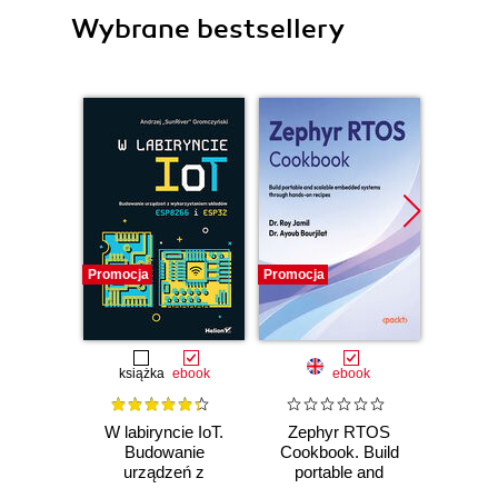
Wybrane bestsellery
Promocja
Promocja
Promocj
książka
ebook
ebook
W labiryncie IoT.
Zephyr RTOS
Lear
Budowanie
Cookbook. Build
Prog
urządzeń z
portable and
Build 
wykorzystaniem
scalable embedded
cutti