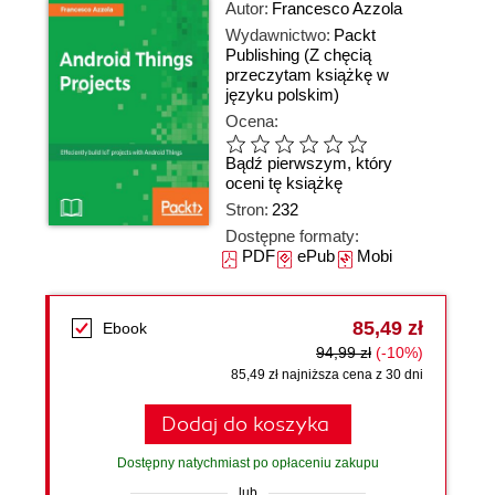
Autor:
Francesco Azzola
Wydawnictwo:
Packt
Publishing
(Z chęcią
przeczytam książkę w
języku polskim)
Ocena:
Bądź pierwszym, który
oceni tę książkę
Stron:
232
Dostępne formaty:
PDF
ePub
Mobi
85,49 zł
Ebook
94,99 zł
(-10%)
85,49 zł najniższa cena z 30 dni
Dodaj do koszyka
Dostępny natychmiast po opłaceniu zakupu
lub