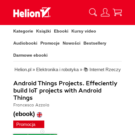
Kategorie
Książki
Ebooki
Kursy video
Audiobooki
Promocje
Nowości
Bestsellery
Darmowe ebooki
Helion.pl
»
Elektronika i robotyka
»
📚 Internet Rzeczy
Android Things Projects. Effeciently
build IoT projects with Android
Things
Francesco Azzola
(ebook)
Promocja