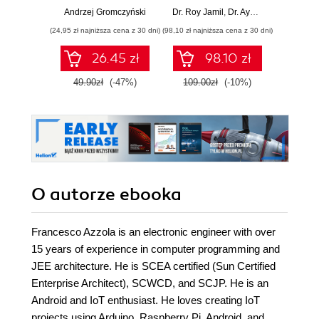
układów ESP8266 i
systems through
rob
Andrzej Gromczyński
Dr. Roy Jamil
,
Dr. Ayoub Bourjilat
Danny S
ESP32
hands-on recipes
Raspb
(24,95 zł najniższa cena z 30 dni)
(98,10 zł najniższa cena z 30 dni)
(134,10 zł 
Pyth
E
26.45 zł
98.10 zł
49.90zł
(-47%)
109.00zł
(-10%)
149.0
O autorze
ebooka
Francesco Azzola is an electronic engineer with over
15 years of experience in computer programming and
JEE architecture. He is SCEA certified (Sun Certified
Enterprise Architect), SCWCD, and SCJP. He is an
Android and IoT enthusiast. He loves creating IoT
projects using Arduino, Raspberry Pi, Android, and