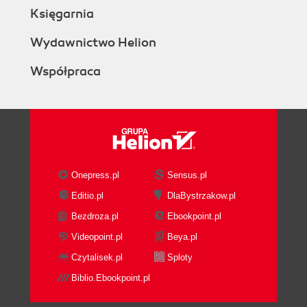
Księgarnia
Wydawnictwo Helion
Współpraca
Onepress.pl
Sensus.pl
Editio.pl
DlaBystrzakow.pl
Bezdroza.pl
Ebookpoint.pl
Videopoint.pl
Beya.pl
Czytalisek.pl
Sploty
Biblio.Ebookpoint.pl