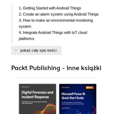
1. Getting Started with Android Things
2. Create an alarm system using Android Things
3. How to make an environmental monitoring
system
4. Integrate Android Things with IoT cloud
platforms
5. Create a smart system to control ambient light
pokaż cały spis treści
6. Remote Weather station
7. Build a spying eye
8. Android with Android Things
Packt Publishing - inne książki