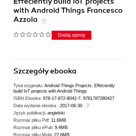
Effeciently build IoT projects
with Android Things Francesco
Azzola
Dodaj opinię
Szczegóły
ebooka
Tytuł oryginału:
Android Things Projects. Effeciently
build IoT projects with Android Things
ISBN Ebooka:
978-17-872-8042-7, 9781787280427
Data wydania ebooka :
2017-06-30
Język publikacji:
angielski
Rozmiar pliku Pdf:
11.6MB
Rozmiar pliku ePub:
9.4MB
Rozmiar pliku Mobi:
22.6MB