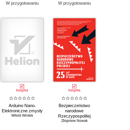
W przygotowaniu
W przygotowaniu
książka
książka
Arduino Nano.
Bezpieczeństwo
Elektroniczne zmysły
narodowe
Witold Wrotek
Rzeczypospolitej
Polskiej. 25 lat
Zbigniew Nowak
członkostwa w NATO