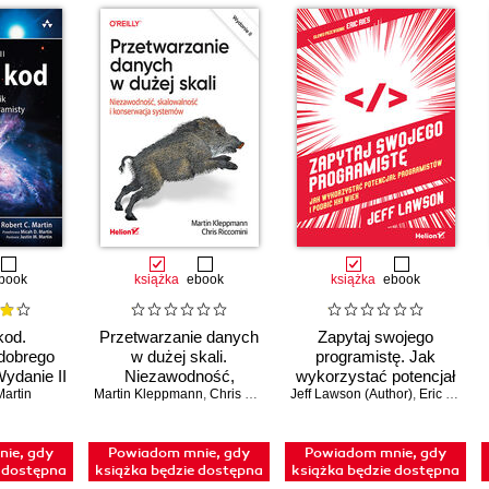
book
książka
ebook
książka
ebook
kod.
Przetwarzanie danych
Zapytaj swojego
dobrego
w dużej skali.
programistę. Jak
Wydanie II
Niezawodność,
wykorzystać potencjał
Martin
Martin Kleppmann
skalowalność i
,
Chris Riccomini
Jeff Lawson (Author)
programistów i podbić
,
Eric Ries (Foreword)
konserwacja
XXI wiek
systemów. Wydanie II
ie, gdy
Powiadom mnie, gdy
Powiadom mnie, gdy
e dostępna
książka będzie dostępna
książka będzie dostępna