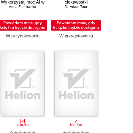
Wykorzystaj moc AI w
ciekawostki
Anna Zborowska
codziennych
anatomiczne
Dr. Adam Taor
czynnościach
Powiadom mnie, gdy
Powiadom mnie, gdy
książka będzie dostępna
książka będzie dostępna
W przygotowaniu
W przygotowaniu
książka
książka