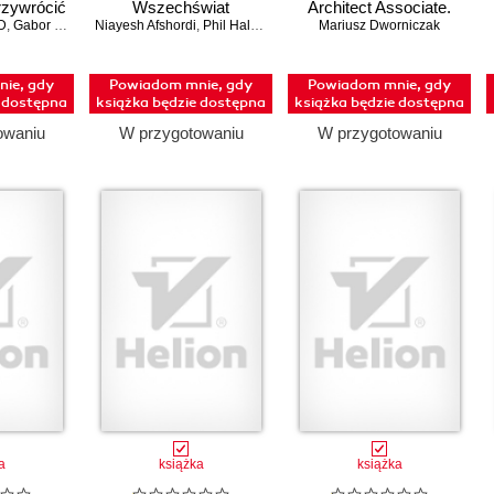
przywrócić
Wszechświat
Architect Associate.
owagę
D
,
Gabor Maté
,
MD
Niayesh Afshordi
,
Phil Halper
Praktyczny podręcznik
Mariusz Dworniczak
projektowania w
chmurze i skuteczne
ie, gdy
Powiadom mnie, gdy
Powiadom mnie, gdy
przygotowanie do
e dostępna
książka będzie dostępna
książka będzie dostępna
egzaminu SAA-C03
owaniu
W przygotowaniu
W przygotowaniu
a
książka
książka