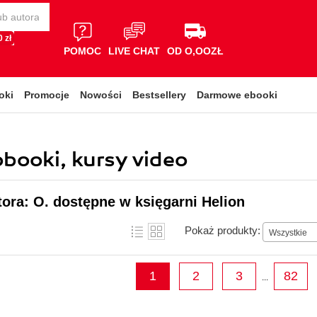
 zł
POMOC
LIVE CHAT
OD O,OOZŁ
oki
Promocje
Nowości
Bestsellery
Darmowe ebooki
obooki, kursy video
tora: O. dostępne w księgarni Helion
Pokaż produkty:
Wszystkie
1
2
3
82
...