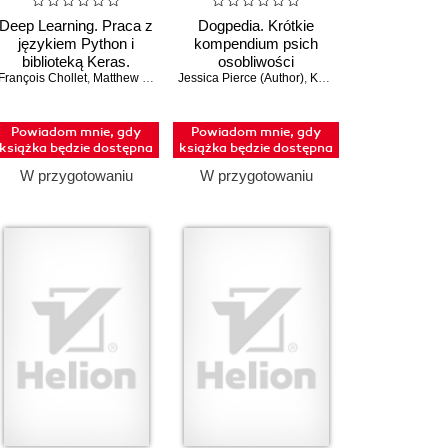
Deep Learning. Praca z
Dogpedia. Krótkie
językiem Python i
kompendium psich
biblioteką Keras.
osobliwości
François Chollet
Wydanie III
,
Matthew Watson
Jessica Pierce (Author)
,
Kelly Chudler (Illustrator)
Powiadom mnie, gdy
Powiadom mnie, gdy
książka będzie dostępna
książka będzie dostępna
W przygotowaniu
W przygotowaniu