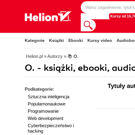
Kursy od 16,70
Kategorie
Książki
Ebooki
Kursy video
Audiobo
Helion.pl
» Autorzy
» 📚
O.
O. - książki, ebooki, audi
Tytuły au
Podkategorie:
Sztuczna inteligencja
Popularnonaukowe
Programowanie
Web development
Cyberbezpieczeństwo i
hacking