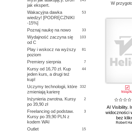
143
W przygot
jak ekspert.
Wakacyjna dawka
53
wiedzy! [PODRĘCZNIKI
-15%]
Poznaj naukę na nowo
33
Wydajność zaczyna się
103
od C
Play i wskocz na wyższy
81
poziom
Premiery sierpnia
7
Kursy od 16,70 zł. Kup
44
jeden kurs, a drugi też
kup!
Uczymy technologii, które
332
zmieniają karierę
książk
Inżynieria zwrotna. Kursy
2
po 39,90 zł
AI Visibility. 
Freelancing od podstaw.
3
widoczności 
Kursy po 39,90 PLN z
bez klik
kodem WAI
Robert Ha
Outlet
15