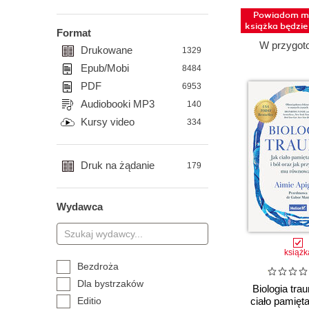
Powiadom mn
książka będzi
Format
W przygot
Drukowane
1329
Epub/Mobi
8484
PDF
6953
Audiobooki MP3
140
Kursy video
334
Druk na żądanie
179
Wydawca
książk
Bezdroża
Dla bystrzaków
Biologia tra
Editio
ciało pamięta