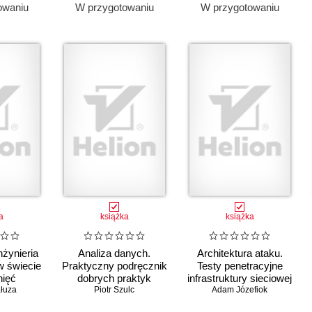
owaniu
W przygotowaniu
W przygotowaniu
a
książka
książka
Inżynieria
Analiza danych.
Architektura ataku.
w świecie
Praktyczny podręcznik
Testy penetracyjne
nięć
dobrych praktyk
infrastruktury sieciowej
łuza
Piotr Szulc
Adam Józefiok