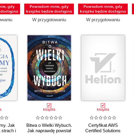
ie, gdy
Powiadom mnie, gdy
Powiadom mnie, gdy
e dostępna
książka będzie dostępna
książka będzie dostępna
owaniu
W przygotowaniu
W przygotowaniu
a
książka
książka
umy. Jak
Bitwa o Wielki Wybuch.
Certyfikat AWS
 strach i
Jak naprawdę powstał
Certified Solutions