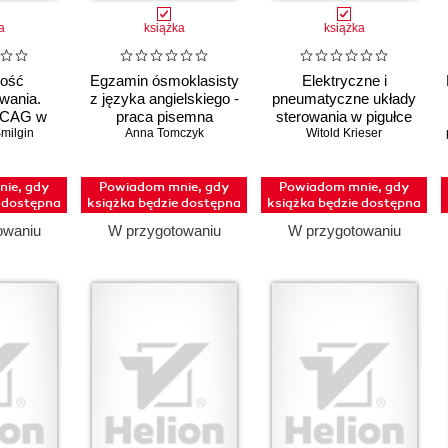
a
książka
książka
ość
Egzamin ósmoklasisty
Elektryczne i
wania.
z języka angielskiego -
pneumatyczne układy
WCAG w
praca pisemna
sterowania w pigułce
milgin
ce
Anna Tomczyk
Witold Krieser
ie, gdy
Powiadom mnie, gdy
Powiadom mnie, gdy
e dostępna
książka będzie dostępna
książka będzie dostępna
owaniu
W przygotowaniu
W przygotowaniu