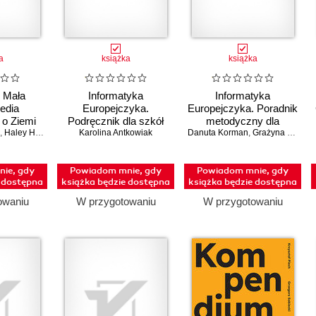
a
książka
książka
 Mała
Informatyka
Informatyka
edia
Europejczyka.
Europejczyka. Poradnik
 o Ziemi
Podręcznik dla szkół
metodyczny dla
,
Haley Hagerman
ponadpodstawowych.
Karolina Antkowiak
Danuta Korman
nauczycieli informatyki
,
Grażyna Szabłowicz-Zawadzka
Zakres rozszerzony.
w szkołach
Część 2 (wydanie z
ponadpodstawowych.
ie, gdy
Powiadom mnie, gdy
Powiadom mnie, gdy
numerem
Zakres podstawowy i
e dostępna
książka będzie dostępna
książka będzie dostępna
dopuszczenia)
rozszerzony (Wydanie
II)
owaniu
W przygotowaniu
W przygotowaniu