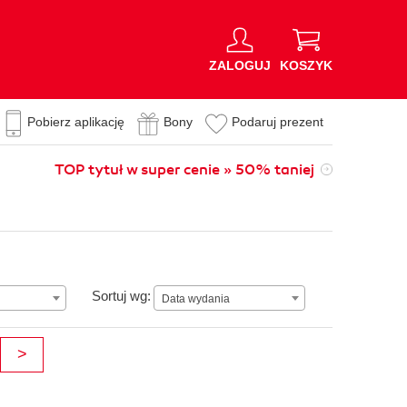
ZALOGUJ
KOSZYK
Pobierz aplikację
Bony
Podaruj prezent
TOP tytuł w super cenie » 50% taniej
Data wydania
Sortuj wg:
Data wydania
>