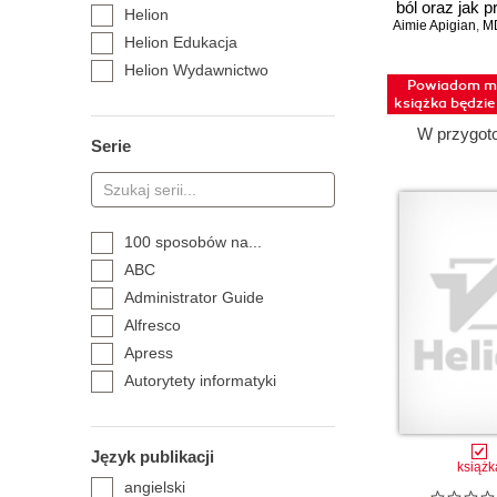
ból oraz jak 
Helion
Aimie Apigian
mu równ
,
M
Helion Edukacja
Helion Wydawnictwo
Powiadom mn
Naukowe
książka będzi
Onepress
W przygot
Serie
Sensus
Septem
Videopoint
Adobe Developer Library
100 sposobów na...
Akademia Humanistyczno-
ABC
Ekonomiczna
Administrator Guide
Albus
Alfresco
Amber
Apress
Aspra
Autorytety informatyki
BEL Studio
Baza programisty
BPB Publications
Beginners Guide
BPC GROUP POLAND
Język publikacji
Biblia
książk
Bartosz Obermüller
angielski
Big Nerd Ranch Guide