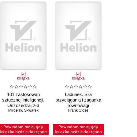
książka
książka
101 zastosowań
Ładunek. Siła
sztucznej inteligencji.
przyciągania i zagadka
Oszczędzaj 2-3
równowagi
godziny dziennie dzięki
Mirosław Skwarek
Wszechświata
Frank Close
AI
Powiadom mnie, gdy
Powiadom mnie, gdy
książka będzie dostępna
książka będzie dostępna