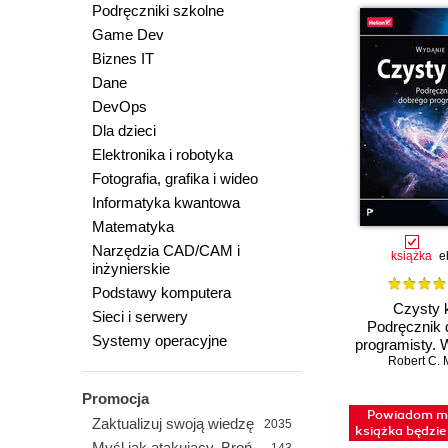
Podręczniki szkolne
Game Dev
Biznes IT
Dane
DevOps
Dla dzieci
Elektronika i robotyka
Fotografia, grafika i wideo
Informatyka kwantowa
Matematyka
Narzędzia CAD/CAM i
książka
e
inżynierskie
Podstawy komputera
Czysty 
Sieci i serwery
Podręcznik 
Systemy operacyjne
programisty. 
Robert C. 
Promocja
Powiadom mn
Zaktualizuj swoją wiedzę
2035
książka będzi
Myśl jak atakujący. Broń