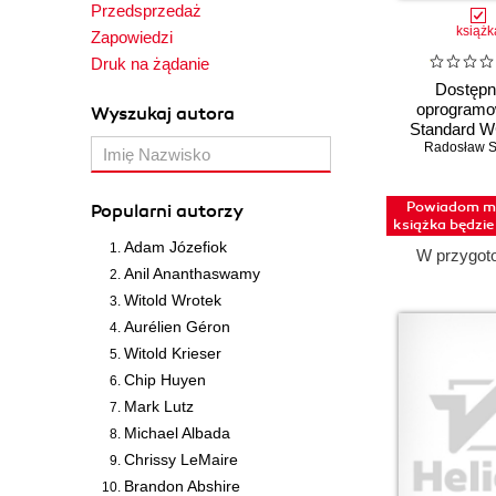
Przedsprzedaż
Exclusive
IT Governance Publishing
książk
Zapowiedzi
Expert Insight
ITStart
Druk na żądanie
Godzina dziennie
Instytut Badań Literackich
Dostępn
PAN
Hands-on
oprogramo
Wyszukaj autora
Instytut Elektrotechniki
Head First - Rusz głową!
Standard 
Radosław S
prakty
Kar-Group
How-to
LOGOS MEDIA
Ilustrowany przewodnik
Powiadom mn
Popularni autorzy
Literat
Intensywny trening
książka będzi
Lubelska Akademia WSEI
Kanon informatyki
Adam Józefiok
W przygot
MALWAREHUNTER
Kompendium programisty
Anil Ananthaswamy
MT Biznes
Kreatywna fotografia
Witold Wrotek
Magazyn Programista
Krok po kroku
Aurélien Géron
Marginesy
Księga eksperta
Witold Krieser
Medical Education
Kurs
Chip Huyen
Mercury Learning
Learn
Mark Lutz
Muchomor
Learning
Michael Albada
Mutliconsult
Leksykon kieszonkowy
Chrissy LeMaire
My Book
Brandon Abshire
Mastering