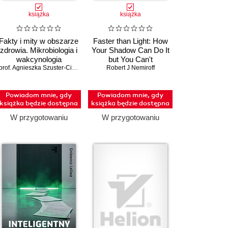
książka
książka
Fakty i mity w obszarze
Faster than Light: How
zdrowia. Mikrobiologia i
Your Shadow Can Do It
wakcynologia
but You Can't
prof. Agnieszka Szuster-Ciesielska; dr Tomasz Dziecištkowski
Robert J Nemiroff
Powiadom mnie, gdy
Powiadom mnie, gdy
książka będzie dostępna
książka będzie dostępna
W przygotowaniu
W przygotowaniu