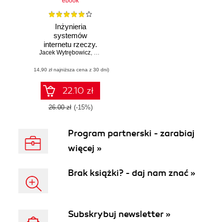
ebook
Inżynieria
systemów
internetu rzeczy.
Jacek Wytrębowicz
Zagadnienia
,
Paweł Radziszewski
,
Krzysztof Cabaj
bezpieczeństwa i
(14,90 zł najniższa cena z 30 dni)
komunikacji
22.10 zł
26.00 zł
(-15%)
Program partnerski - zarabiaj
więcej »
Brak książki? - daj nam znać »
Subskrybuj newsletter »