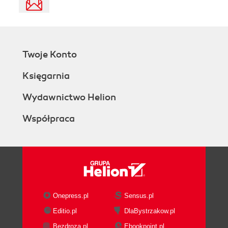
Twoje Konto
Księgarnia
Wydawnictwo Helion
Współpraca
Onepress.pl
Sensus.pl
Editio.pl
DlaBystrzakow.pl
Bezdroza.pl
Ebookpoint.pl