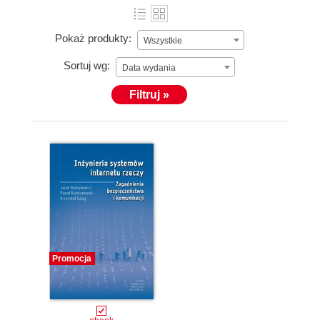
Pokaż produkty:
Wszystkie
Sortuj wg:
Data wydania
Filtruj »
Promocja