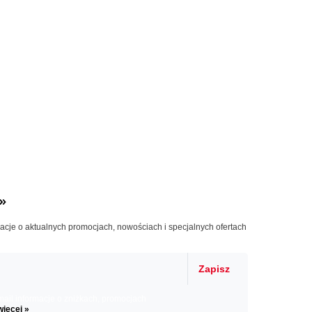
»
macje o aktualnych promocjach, nowościach i specjalnych ofertach
Zapisz
il informacje o zniżkach, promocjach
więcej »