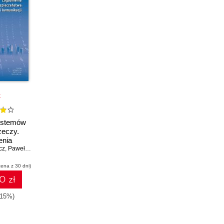
k
systemów
zeczy.
enia
cz
stwa i
,
Paweł Radziszewski
,
Krzysztof Cabaj
acji
cena z 30 dni)
0 zł
-15%)