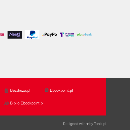
Bezdroza.pl
Ebookpoint.pl
Biblio.Ebookpoint.pl
Designed with ♥ by
Tonik.pl