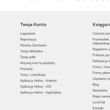
Twoje Konto
Księgar
Logowanie
Centrum po
Rejestracja
Przewodnik 
słabowidząc
Historia Zamówień
Regulamin s
Twoja biblioteka
Polityka pr
Twoje półki
Deklaracja 
Aktywuj kod na produkty
Formy i kos
Prezenty
Formy płatn
Testy i certyfikaty
Usprawnij 
Aplikacja Helion - Android
Blog
Aplikacja Helion - iOS
Newsletter
Aplikacja Helion - AppGallery
Mapa serwi
LiveChat
Kontakt