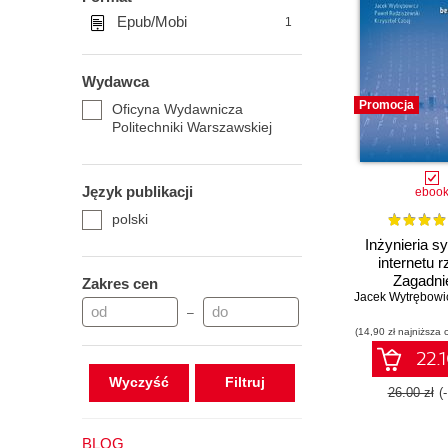
Epub/Mobi
1
Wydawca
Promocja
Oficyna Wydawnicza
Politechniki Warszawskiej
Język publikacji
eboo
polski
Inżynieria 
internetu r
Zagadni
Zakres cen
Jacek Wytrębowi
bezpieczeń
–
komunik
(14,90 zł najniższa 
22.1
Wyczyść
26.00 zł
(
BLOG