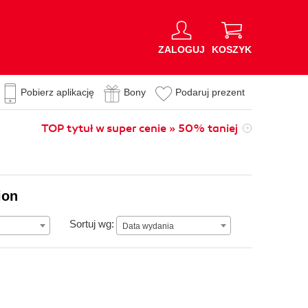
ZALOGUJ
KOSZYK
Pobierz aplikację
Bony
Podaruj prezent
TOP tytuł w super cenie » 50% taniej
ion
Data wydania
Sortuj wg:
Data wydania