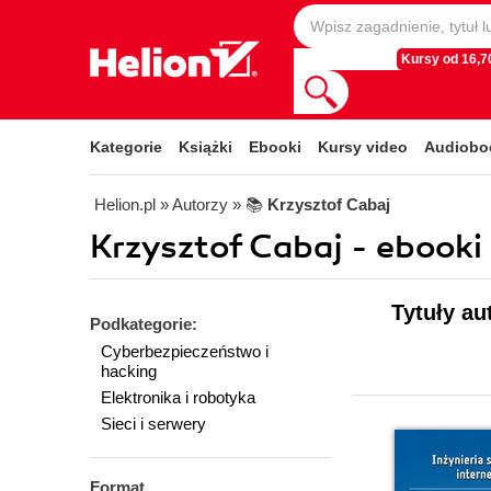
Kursy od 16,70
Kategorie
Książki
Ebooki
Kursy video
Audiobo
Helion.pl
» Autorzy
» 📚
Krzysztof Cabaj
Krzysztof Cabaj - ebooki
Tytuły au
Podkategorie:
Cyberbezpieczeństwo i
hacking
Elektronika i robotyka
Sieci i serwery
Format