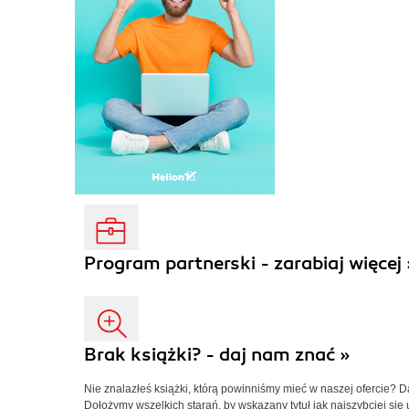
Program partnerski - zarabiaj więcej 
Brak książki? - daj nam znać »
Nie znalazłeś książki, którą powinniśmy mieć w naszej ofercie? 
Dołożymy wszelkich starań, by wskazany tytuł jak najszybciej się 