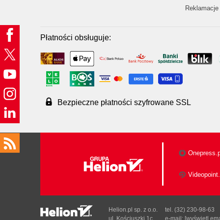
Reklamacje 
Płatności obsługuje:
Bezpieczne płatności szyfrowane SSL
Onepress.p
Videopoint.
Helion.pl sp. z o.o.
tel. (32) 230-98-63
ul. Kościuszki 1c
e-mail:
[wyświetl ema