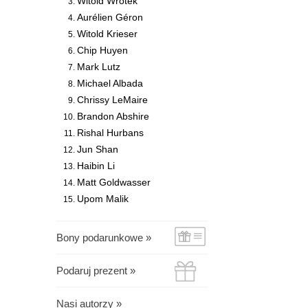
Witold Wrotek
Aurélien Géron
Witold Krieser
Chip Huyen
Mark Lutz
Michael Albada
Chrissy LeMaire
Brandon Abshire
Rishal Hurbans
Jun Shan
Haibin Li
Matt Goldwasser
Upom Malik
Bony podarunkowe »
Podaruj prezent »
Nasi autorzy »