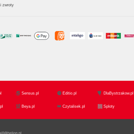
i zwroty
l
Sensus.pl
Editio.pl
DlaBystrzakow.pl
pl
Beya.pl
Czytalisek.pl
Sploty
il]@helion.pl