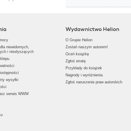
nia
Wydawnictwo Helion
mocy
O Grupie Helion
dla niewidomych,
Zostań naszym autorem!
ych i niesłyszących
Oceń książkę
klepu
Zgłoś erratę
ywatności
Przykłady do książek
dostępności
Nagrody i wyróżnienia
zty wysyłki
Zgłoś naruszenie praw autorskich
ości
nasz serwis WWW
su