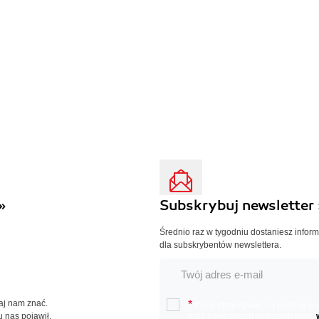
»
Subskrybuj newsletter 
Średnio raz w tygodniu dostaniesz infor
dla subskrybentów newslettera.
Daj nam znać.
*
Chcę otrzymywać na podany e-ma
u nas pojawił.
oraz nowościach wydawniczych.