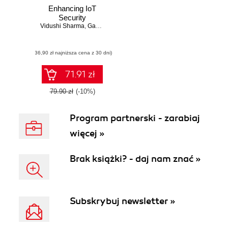
Enhancing IoT
Security
Vidushi Sharma
,
Gamini Joshi
(36,90 zł najniższa cena z 30 dni)
71.91 zł
79.90 zł
(-10%)
Program partnerski - zarabiaj
więcej »
Brak książki? - daj nam znać »
Subskrybuj newsletter »