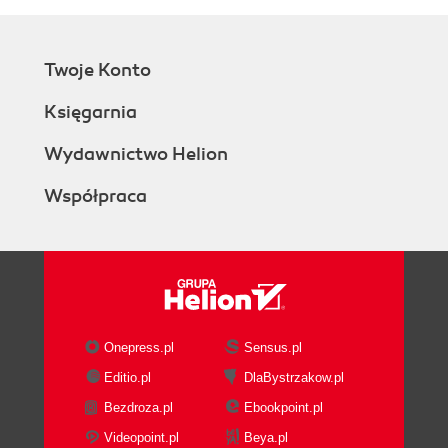
Twoje Konto
Księgarnia
Wydawnictwo Helion
Współpraca
Onepress.pl
Sensus.pl
Editio.pl
DlaBystrzakow.pl
Bezdroza.pl
Ebookpoint.pl
Videopoint.pl
Beya.pl