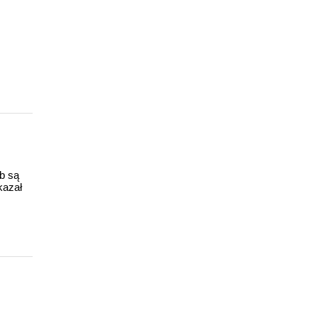
ub są
kazał