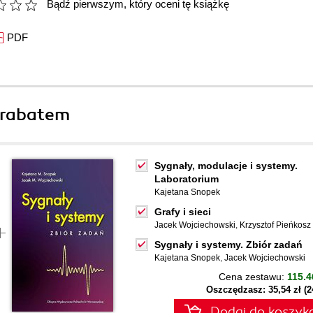
Bądź pierwszym, który oceni tę książkę
PDF
 rabatem
Sygnały, modulacje i systemy.
Laboratorium
Kajetana Snopek
Grafy i sieci
Jacek Wojciechowski
,
Krzysztof Pieńkosz
Sygnały i systemy. Zbiór zadań
Kajetana Snopek
,
Jacek Wojciechowski
Cena zestawu:
115.4
Oszczędzasz: 35,54 zł (
Dodaj do koszyk