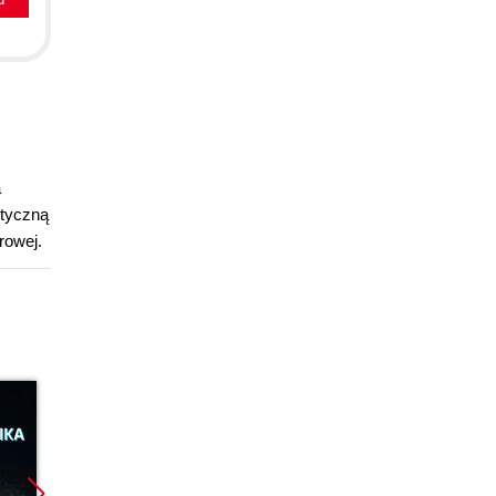
a
etyczną
rowej.