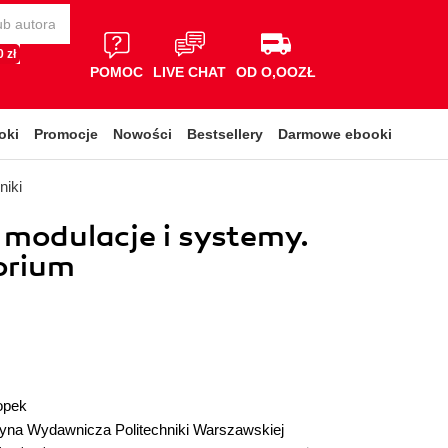
 zł
POMOC
LIVE CHAT
OD O,OOZŁ
oki
Promocje
Nowości
Bestsellery
Darmowe ebooki
niki
 modulacje i systemy.
orium
opek
cyna Wydawnicza Politechniki Warszawskiej