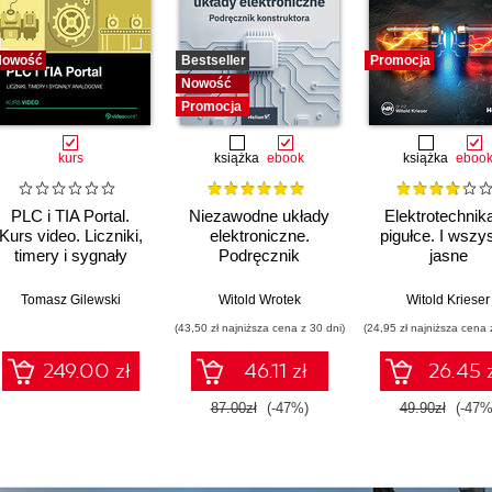
Nowość
Bestseller
Promocja
Nowość
Promocja
kurs
książka
ebook
książka
eboo
PLC i TIA Portal.
Niezawodne układy
Elektrotechnik
Kurs video. Liczniki,
elektroniczne.
pigułce. I wszy
timery i sygnały
Podręcznik
jasne
analogowe
konstruktora
Tomasz Gilewski
Witold Wrotek
Witold Krieser
(43,50 zł najniższa cena z 30 dni)
(24,95 zł najniższa cena 
249.00 zł
46.11 zł
26.45 
87.00zł
(-47%)
49.90zł
(-47%