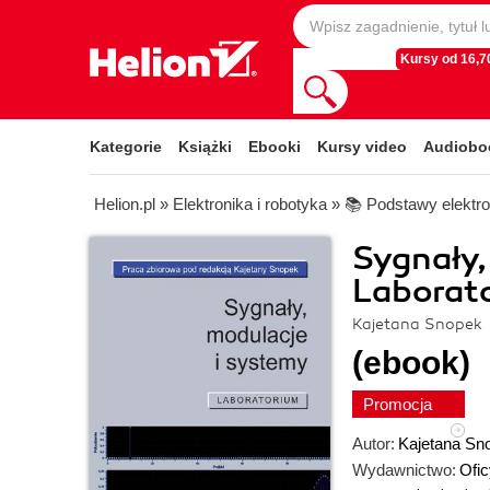
Kursy od 16,70
Kategorie
Książki
Ebooki
Kursy video
Audiobo
Helion.pl
»
Elektronika i robotyka
»
📚 Podstawy elektro
Sygnały,
Laborat
Kajetana Snopek
(ebook)
Promocja
Autor:
Kajetana Sn
Wydawnictwo:
Ofi