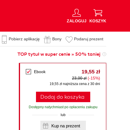
ZALOGUJ
KOSZYK
Pobierz aplikację
Bony
Podaruj prezent
TOP tytuł w super cenie » 50% taniej
19,55 zł
Ebook
23,00 zł
(-15%)
19,55 zł najniższa cena z 30 dni
Dodaj do koszyka
Dostępny natychmiast po opłaceniu zakupu
lub
Kup na prezent