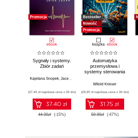
Promocja
Bestseller
Nowość
Promocja
ebook
książka
ebook
Sygnały i systemy.
Automatyka
Zbiór zadań
przemysłowa i
systemy sterowania
w pigułce
Kajetana Snopek
,
Jacek Wojciechowski
Witold Krieser
(37,40 zł najniższa cena z 30 dni)
(29,95 zł najniższa cena z 30 dni)
37.40 zł
31.75 zł
44.00zł
(-15%)
59.90zł
(-47%)