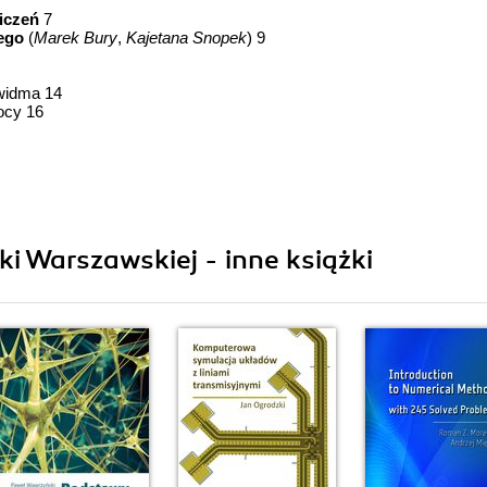
iczeń
7
łego
(
Marek Bury
,
Kajetana Snopek
) 9
 widma 14
ocy 16
i Warszawskiej - inne książki
i
,
Karol Radecki
) 24
 (DSB-FC AM) 25
nej (DSB-SC AM) 31
FC AM 52
SC AM 53
 54