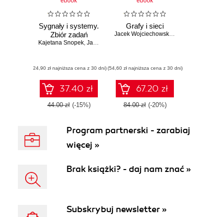
ebook
ebook
Sygnały i systemy.
Grafy i sieci
Zbiór zadań
Jacek Wojciechowski
,
Krzysztof Pieńk
Kajetana Snopek
,
Jacek Wojciechowski
(24,90 zł najniższa cena z 30 dni)
(54,60 zł najniższa cena z 30 dni)
37.40 zł
67.20 zł
44.00 zł
(-15%)
84.00 zł
(-20%)
Program partnerski - zarabiaj
więcej »
Brak książki? - daj nam znać »
Subskrybuj newsletter »