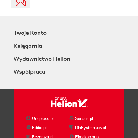
Twoje Konto
Księgarnia
Wydawnictwo Helion
Współpraca
Onepress.pl
Sensus.pl
Editio.pl
DlaBystrzakow.pl
Bezdroza.pl
Ebookpoint.pl