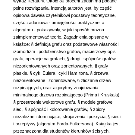
wykaz literatury. Około 80 procent zadań ma podane
pełne rozwiązania. Intencją autorów jest, by część
opisowa dawała czytelnikowi podstawy teoretyczne,
część zadaniowa - umiejętności praktyczne, a
algorytmu - pokazywały, w jaki sposób można
zaimplementować teorie. Zagadnienia opisane w
książce: § definicja grafu oraz podstawowe własności,
izomorfizm i podobieństwo grafów, macierzowy opis
grafu, operacje na grafach, § drogi i spójność grafów
niezorientowanych oraz zorientowanych, § grafy
płaskie, § cykl Eulera i cykl Hamiltona, § drzewa
niezorientowane i zorientowane, § zliczanie drzew
rozpinających, oraz algorytmy znajdowania
minimalnego drzewa rozpinającego (Prima i Kruskala),
§ przestrzenie wektorowe grafu, § modele grafowe
sieci, § spójność i kolorowanie grafów, § zbiory
niezależne i dominujące, skojarzenia i pokrycia, § sieci
i przepływy (algorytm Forda-Fulkersona). Książka jest
przeznaczona dla studentów kierunków ścisłych,