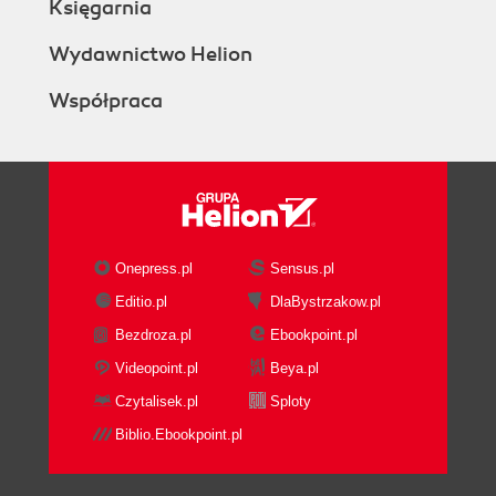
Księgarnia
Wydawnictwo Helion
Współpraca
Onepress.pl
Sensus.pl
Editio.pl
DlaBystrzakow.pl
Bezdroza.pl
Ebookpoint.pl
Videopoint.pl
Beya.pl
Czytalisek.pl
Sploty
Biblio.Ebookpoint.pl