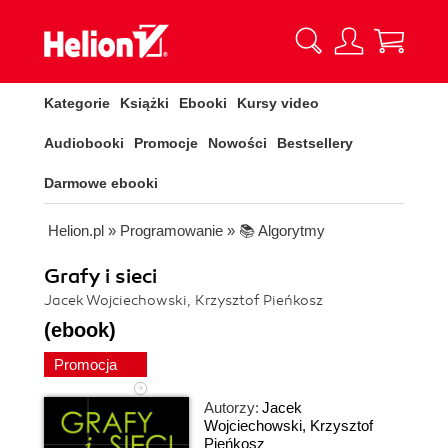
Kategorie
Książki
Ebooki
Kursy video
Audiobooki
Promocje
Nowości
Bestsellery
Darmowe ebooki
Helion.pl
»
Programowanie
»
📚 Algorytmy
Grafy i sieci
Jacek Wojciechowski, Krzysztof Pieńkosz
(ebook)
Promocja
Autorzy:
Jacek
Wojciechowski
,
Krzysztof
Pieńkosz