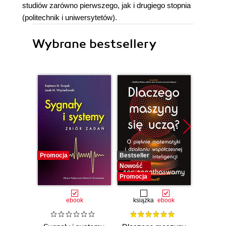
studiów zarówno pierwszego, jak i drugiego stopnia
(politechnik i uniwersytetów).
Wybrane bestsellery
Promocja
Bestseller
Bestselle
Nowość
Promocj
Promocja
ebook
książka
ebook
ksią