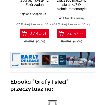
Sygnały i systemy.
Dlaczego maszyny
Now
Zbiór zadań
się uczą? O
na
pięknie matematyki
matem
i działaniu
Can
Kajetana Snopek
,
Jacek Wojciechowski
współczesnej
kal
Anil Ananthaswamy
Marci
sztucznej
(37,40 zł najniższa cena z 30 dni)
(34,50 zł najniższa cena z 30 dni)
(29,93 zł naj
inteligencji
37.40 zł
36.57 zł
44.00zł
(-15%)
69.00zł
(-47%)
39.9
Ebooka
"Grafy i sieci"
przeczytasz na: