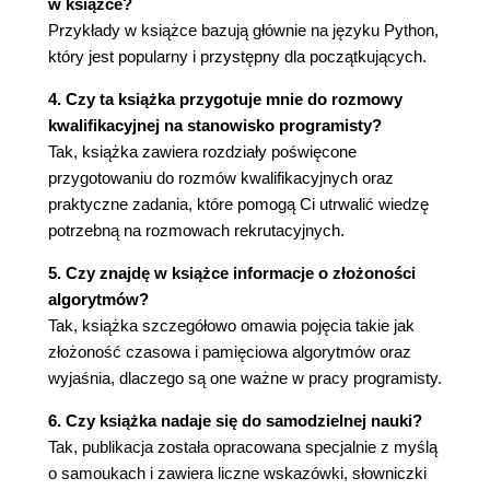
w książce?
Szyfr Cezara
Przykłady w książce bazują głównie na języku Python,
Słownictwo
który jest popularny i przystępny dla początkujących.
Wyzwanie
Rozdział 6. Obliczenia matematyczne
4. Czy ta książka przygotuje mnie do rozmowy
kwalifikacyjnej na stanowisko programisty?
Liczby dwójkowe
Tak, książka zawiera rozdziały poświęcone
Operatory bitowe
przygotowaniu do rozmów kwalifikacyjnych oraz
FizzBuzz
praktyczne zadania, które pomogą Ci utrwalić wiedzę
Największy wspólny czynnik
potrzebną na rozmowach rekrutacyjnych.
Algorytm Euklidesa
Liczby pierwsze
5. Czy znajdę w książce informacje o złożoności
Słownictwo
algorytmów?
Wyzwanie
Tak, książka szczegółowo omawia pojęcia takie jak
Rozdział 7. Inspiracje dla samouków: Margaret
złożoność czasowa i pamięciowa algorytmów oraz
wyjaśnia, dlaczego są one ważne w pracy programisty.
Hamilton
6. Czy książka nadaje się do samodzielnej nauki?
Część II. Struktury danych
Tak, publikacja została opracowana specjalnie z myślą
Rozdział 8. Czym są struktury danych
o samoukach i zawiera liczne wskazówki, słowniczki