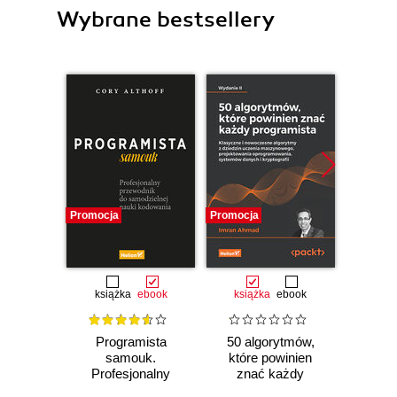
Wybrane bestsellery
Promocja
Promocja
Promocj
książka
ebook
książka
ebook
ksią
Programista
50 algorytmów,
Al
samouk.
które powinien
sz
Profesjonalny
znać każdy
int
przewodnik do
programista.
Ilu