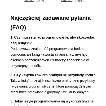
79.00zł
(-37%)
149.00zł
(-39%)
59.9
Poszukiwanie znaków
Słownictwo
Najczęściej zadawane pytania
Wyzwanie
Rozdział 4. Algorytmy sortowania
(FAQ)
Sortowanie bąbelkowe
Kiedy używać sortowania bąbelkowego
1. Czy muszę znać programowanie, aby skorzystać
Sortowanie przez wstawianie
z tej książki?
Kiedy używać sortowania przez wstawianie
Podstawowa znajomość programowania będzie
Sortowanie przez scalanie
pomocna, ale książka została napisana z myślą o
Kiedy używać sortowania przez scalanie
osobach początkujących i tłumaczy zagadnienia w
Algorytmy sortowania w Pythonie
przystępny sposób.
Słownictwo
2. Czy książka zawiera praktyczne przykłady kodu?
Wyzwanie
Tak, w książce znajdziesz liczne praktyczne przykłady
Rozdział 5. Algorytmy operujące na łańcuchach
i wyzwania programistyczne, które pomogą Ci lepiej
Wykrywanie anagramów
zrozumieć omawiane algorytmy i struktury danych.
Wykrywanie palindromów
3. Jakie języki programowania są wykorzystywane
Ostatnia cyfra