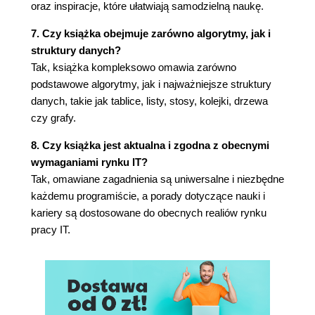
Słownictwo
oraz inspiracje, które ułatwiają samodzielną naukę.
Wyzwanie
7. Czy książka obejmuje zarówno algorytmy, jak i
Rozdział 9. Tablice
struktury danych?
Wydajność operacji na tablicach
Tak, książka kompleksowo omawia zarówno
Tworzenie tablic
podstawowe algorytmy, jak i najważniejsze struktury
Przesuwanie zer
danych, takie jak tablice, listy, stosy, kolejki, drzewa
Łączenie dwóch list
czy grafy.
Znajdowanie powtórzeń na listach
8. Czy książka jest aktualna i zgodna z obecnymi
Znajdowanie części wspólnej dwóch list
wymaganiami rynku IT?
Słownictwo
Tak, omawiane zagadnienia są uniwersalne i niezbędne
Wyzwanie
każdemu programiście, a porady dotyczące nauki i
Rozdział 10. Listy połączone
kariery są dostosowane do obecnych realiów rynku
Wydajność działania list połączonych
pracy IT.
Tworzenie list połączonych
Przeszukiwanie list połączonych
Usuwanie wierzchołka z listy
Znajdowanie cyklu w liście połączonej
Słownictwo