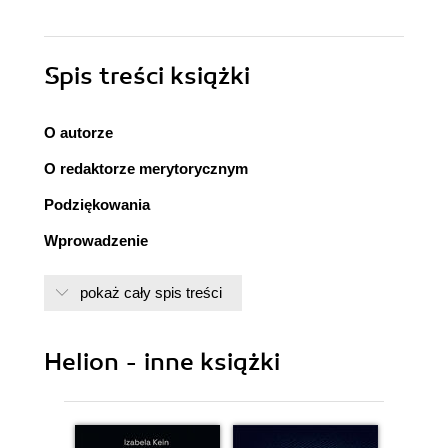
Spis treści
książki
O autorze
O redaktorze merytorycznym
Podziękowania
Wprowadzenie
Część I. Wprowadzenie do algorytmów
pokaż cały spis treści
Rozdział 1. Czym jest algorytm
Analiza algorytmów
Helion - inne książki
Czas stały
Czas logarytmiczny
Czas liniowy
Czas logarytmiczno-liniowy