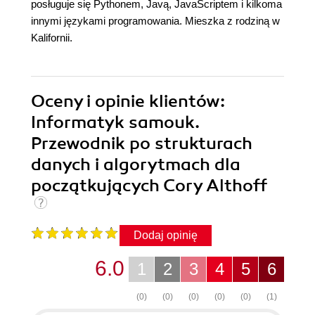
posługuje się Pythonem, Javą, JavaScriptem i kilkoma
innymi językami programowania. Mieszka z rodziną w
Kalifornii.
Oceny i opinie klientów:
Informatyk samouk.
Przewodnik po strukturach
danych i algorytmach dla
początkujących Cory Althoff
Dodaj opinię
6.0
1
2
3
4
5
6
(0)
(0)
(0)
(0)
(0)
(1)