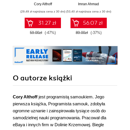
samodzielnej nauki
Klasyczne i
prz
Cory Althoff
Imran Ahmad
Rish
kodowania
nowoczesne
(29,49 zł najniższa cena z 30 dni)
(53,40 zł najniższa cena z 30 dni)
(53,40 zł naj
algorytmy z
dziedzin uczenia
31.27 zł
56.07 zł
maszynowego,
projektowania
59.00zł
(-47%)
89.00zł
(-37%)
89.0
oprogramowania,
systemów danych i
kryptografii.
Wydanie II
O autorze
książki
Cory Althoff
jest programistą samoukiem. Jego
pierwsza książka, Programista samouk, zdobyła
ogromne uznanie i zainspirowała tysiące osób do
samodzielnej nauki programowania. Pracował dla
eBaya i innych firm w Dolinie Krzemowej. Biegle