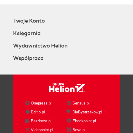
Twoje Konto
Księgarnia
Wydawnictwo Helion
Współpraca
Onepress.pl
Sensus.pl
Editio.pl
DlaBystrzakow.pl
Bezdroza.pl
Ebookpoint.pl
Videopoint.pl
Beya.pl