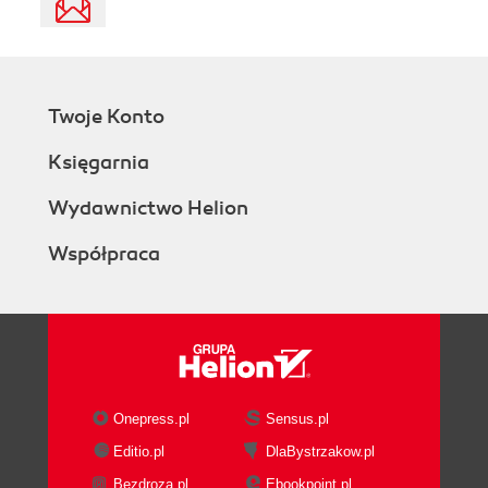
Twoje Konto
Księgarnia
Wydawnictwo Helion
Współpraca
Onepress.pl
Sensus.pl
Editio.pl
DlaBystrzakow.pl
Bezdroza.pl
Ebookpoint.pl