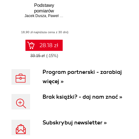
Podstawy
pomiarów
Jacek Dusza
,
Paweł Gąsior
,
Grzegorz Tarapata
(18,90 zł najniższa cena z 30 dni)
28.18 zł
33.15 zł
(-15%)
Program partnerski - zarabiaj
więcej »
Brak książki? - daj nam znać »
Subskrybuj newsletter »