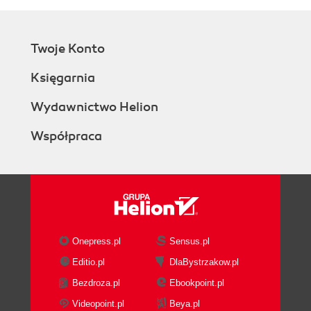
Twoje Konto
Księgarnia
Wydawnictwo Helion
Współpraca
Onepress.pl
Sensus.pl
Editio.pl
DlaBystrzakow.pl
Bezdroza.pl
Ebookpoint.pl
Videopoint.pl
Beya.pl